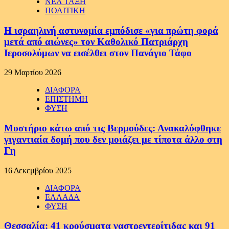
ΝΕΑ ΤΑΞΗ
ΠΟΛΙΤΙΚΗ
Η ισραηλινή αστυνομία εμπόδισε «για πρώτη φορά
μετά από αιώνες» τον Καθολικό Πατριάρχη
Ιεροσολύμων να εισέλθει στον Πανάγιο Τάφο
29 Μαρτίου 2026
ΔΙΑΦΟΡΑ
ΕΠΙΣΤΗΜΗ
ΦΥΣΗ
Μυστήριο κάτω από τις Βερμούδες: Ανακαλύφθηκε
γιγαντιαία δομή που δεν μοιάζει με τίποτα άλλο στη
Γη
16 Δεκεμβρίου 2025
ΔΙΑΦΟΡΑ
ΕΛΛΑΔΑ
ΦΥΣΗ
Θεσσαλία: 41 κρούσματα γαστρεντερίτιδας και 91