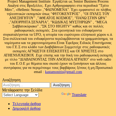
Project Management Institute. Εργάζεται ως Senior Business Process
Analyst στις Βρυξελλες. Εχει Αρθρογραφησει στα περιοδικά “Τρίτο
Μάτι”, «Hellenic Nexus» ,”ΦΑΙΝΟΜΕΝΑ”. Έχει εμφανιστεί σε πλήθος
τηλεοπτικών εκπομπών όπως “ΦΥΓΟΚΕΝΤΡΟΣ” , “ΟΙ ΠΥΛΕΣ ΤΟΥ
ΑΝΕΞΗΓΗΤΟΥ” ,”ΑΘΕΑΤΟΣ ΚΟΣΜΟΣ”, “ΠΑΝΩ ΣΤΗΝ ΩΡΑ”
,”ΑΠΟΡΡΗΤΑ ΣΕΝΑΡΙΑ”, “ΚΩΔΙΚΑΣ ΜΥΣΤΗΡΙΩΝ” , “MEGA
Σαββατοκύριακο” ,”ΣΚ ΣΤΟ HIGHTV” καθώς και σε πολλές
ραδιοφωνικές εκπομπές .Στα ερευνητικά του ενδιαφέροντα
συγκαταλέγονται τα UFO, η ιστορία του ευρύτερου ελληνικού χώρου κ.ά.
Στα συλλεκτικά του ενδιαφέροντα περιλαμβάνονται τα γραμματόσημα, τα
νομίσματα και τα χαρτονομίσματα.Είναι Έφεδρος Ειδικός Επιστήμονας
του Γ.Ε.Σ στο κλάδο των Διαβιβάσεων.Συμμετείχε στις ραδιοφωνικές
εκπομπές ΑΓΝΩΣΤΟΙ ΕΠΙΣΚΕΠΤΕΣ και ΟΙ ΧΡΗΣΤΕΣ στο
ATHENSJUKEBOX .Ειχε επισης και την δική του ραδιοφωνική εκπομπή
με τίτλο “ΔΙΑΒΑΙΝΟΝΤΑΣ ΤΗΝ ΑΝΟΠΑΙΑ ΑΤΡΑΠΟ” στο web radio
του Ε.Ο.Ε με θέματα που σκοπό έχουν να ξυπνήσουν και άλλους
συντρόφους για να περιμένουμε τους βαρβάρους ξένους ή μη.Προσωπικό
email :
kastamonitis@gmail.com
Αναζήτηση
Αναζήτηση
για:
Μετάφραστε την Σελίδα
Powered by
Translate
Τελευταία άρθρα
Δημοφιλή άρθρα