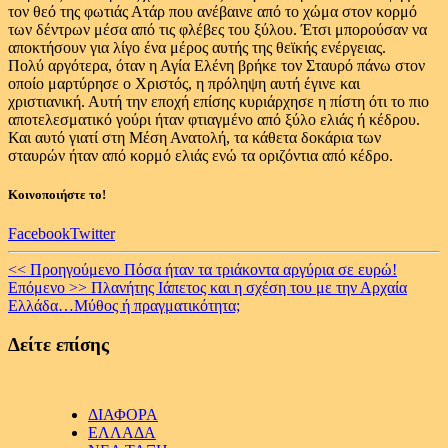
τον θεό της φωτιάς Ατάρ που ανέβαινε από το χώμα στον κορμό
των δέντρων μέσα από τις φλέβες του ξύλου. Έτσι μπορούσαν να
αποκτήσουν για λίγο ένα μέρος αυτής της θεϊκής ενέργειας.
Πολύ αργότερα, όταν η Αγία Ελένη βρήκε τον Σταυρό πάνω στον
οποίο μαρτύρησε ο Χριστός, η πρόληψη αυτή έγινε και
χριστιανική. Αυτή την εποχή επίσης κυριάρχησε η πίστη ότι το πιο
αποτελεσματικό γούρι ήταν φτιαγμένο από ξύλο ελιάς ή κέδρου.
Και αυτό γιατί στη Μέση Ανατολή, τα κάθετα δοκάρια των
σταυρών ήταν από κορμό ελιάς ενώ τα οριζόντια από κέδρο.
Κοινοποιήστε το!
Facebook
Twitter
Continue
<< Προηγούμενο
Πόσα ήταν τα τριάκοντα αργύρια σε ευρώ!
Επόμενο >>
Πλανήτης Ιάπετος και η σχέση του με την Αρχαία
Reading
Ελλάδα…Μύθος ή πραγματικότητα;
Δείτε επίσης
ΔΙΑΦΟΡΑ
ΕΛΛΑΔΑ