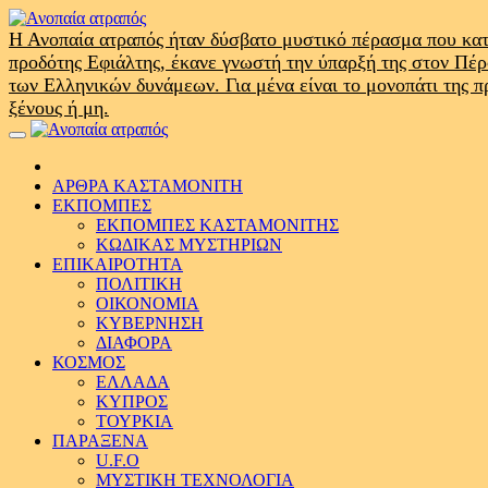
Skip
to
Η Ανοπαία ατραπός ήταν δύσβατο μυστικό πέρασμα που κατ
content
προδότης Εφιάλτης, έκανε γνωστή την ύπαρξή της στον Πέ
των Ελληνικών δυνάμεων. Για μένα είναι το μονοπάτι της 
ξένους ή μη.
Primary
Menu
ΑΡΘΡΑ ΚΑΣΤΑΜΟΝΙΤΗ
ΕΚΠΟΜΠΕΣ
ΕΚΠΟΜΠΕΣ ΚΑΣΤΑΜΟΝΙΤΗΣ
ΚΩΔΙΚΑΣ ΜΥΣΤΗΡΙΩΝ
ΕΠΙΚΑΙΡΟΤΗΤΑ
ΠΟΛΙΤΙΚΗ
ΟΙΚΟΝΟΜΙΑ
ΚΥΒΕΡΝΗΣΗ
ΔΙΑΦΟΡΑ
ΚΟΣΜΟΣ
ΕΛΛΑΔΑ
ΚΥΠΡΟΣ
ΤΟΥΡΚΙΑ
ΠΑΡΑΞΕΝΑ
U.F.O
ΜΥΣΤΙΚΗ ΤΕΧΝΟΛΟΓΙΑ