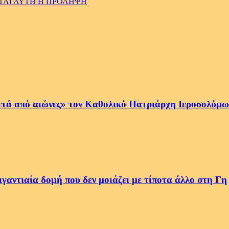
ΤΑΙ ΑΥΤΗ Η ΠΡΟΛΗΨΗ
ετά από αιώνες» τον Καθολικό Πατριάρχη Ιεροσολύμων
αντιαία δομή που δεν μοιάζει με τίποτα άλλο στη Γη