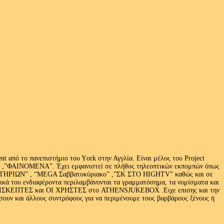
 από το πανεπιστήμιο του Υork στην Αγγλία. Είναι μέλος του Project
exus» ,”ΦΑΙΝΟΜΕΝΑ”. Έχει εμφανιστεί σε πλήθος τηλεοπτικών εκπομπών όπως
ΩΝ” , “MEGA Σαββατοκύριακο” ,”ΣΚ ΣΤΟ HIGHTV” καθώς και σε
τικά του ενδιαφέροντα περιλαμβάνονται τα γραμματόσημα, τα νομίσματα και
Ι ΕΠΙΣΚΕΠΤΕΣ και ΟΙ ΧΡΗΣΤΕΣ στο ATHENSJUKEBOX .Ειχε επισης και την
ν και άλλους συντρόφους για να περιμένουμε τους βαρβάρους ξένους ή