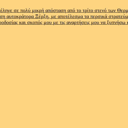
έληγε σε πολύ μικρή απόσταση από το τρίτο στενό των Θε
ρση αυτοκράτορα Ξέρξη, με αποτέλεσμα τα περσικά στρατεύ
προδοσίας και σκοπός μου με τις αναρτήσεις μου να ξυπνήσω