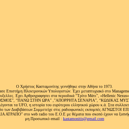
Ο Χρήστος Κασταμονίτης γεννήθηκε στην Αθήνα το 1973.
ασε Επιστήμη Ηλεκτρονικών Υπολογιστών. Έχει μεταπτυχιακό στο Management
ς Βρυξελλες. Εχει Αρθρογραφησει στα περιοδικά “Τρίτο Μάτι”, «Hellenic N
ΟΣ”, “ΠΑΝΩ ΣΤΗΝ ΩΡΑ” ,”ΑΠΟΡΡΗΤΑ ΣΕΝΑΡΙΑ”, “ΚΩΔΙΚΑΣ ΜΥΣΤΗΡΙ
έγονται τα UFO, η ιστορία του ευρύτερου ελληνικού χώρου κ.ά. Στα συλλεκ
 κλάδο των Διαβιβάσεων.Συμμετείχε στις ραδιοφωνικές εκπομπές ΑΓΝΩΣΤΟ
ΤΡΑΠΟ” στο web radio του Ε.Ο.Ε με θέματα που σκοπό έχουν να ξυπνήσου
μη.Προσωπικό email :
kastamonitis@gmail.com