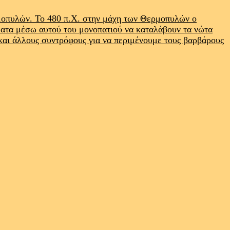
ρμοπυλών. Το 480 π.Χ. στην μάχη των Θερμοπυλών ο
ματα μέσω αυτού του μονοπατιού να καταλάβουν τα νώτα
 και άλλους συντρόφους για να περιμένουμε τους βαρβάρους