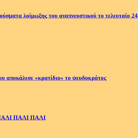
ρούσματα λοίμωξης του αναπνευστικού το τελευταίο 2
ου αποκάλεσε «κρατίδιο» το ψευδοκράτος
ς ΠΑΛΙ ΠΑΛΙ ΠΑΛΙ