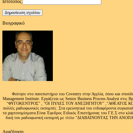
Ιστότοπος
Βιογραφικό
Φοίτησε στο πανεπιστήμιο του Coventry στην Αγγλία, όπου και σπούδ
Management Institute. Εργάζεται ως Senior Business Process Analyst στι
“ΦΥΓΟΚΕΝΤΡΟΣ” , “ΟΙ ΠΥΛΕΣ ΤΟΥ ΑΝΕΞΗΓΗΤΟΥ” ,”ΑΘΕΑΤΟΣ ΚΟΣΜ
πολλές ραδιοφωνικές εκπομπές .Στα ερευνητικά του ενδιαφέροντα συγκαταλ
τα χαρτονομίσματα.Είναι Έφεδρος Ειδικός Επιστήμονας του Γ.Ε.Σ στο
δική του ραδιοφωνική εκπομπή με τίτλο “ΔΙΑΒΑΙΝΟΝΤΑΣ ΤΗΝ ΑΝΟΠΑΙΑ Α
Αναζήτηση