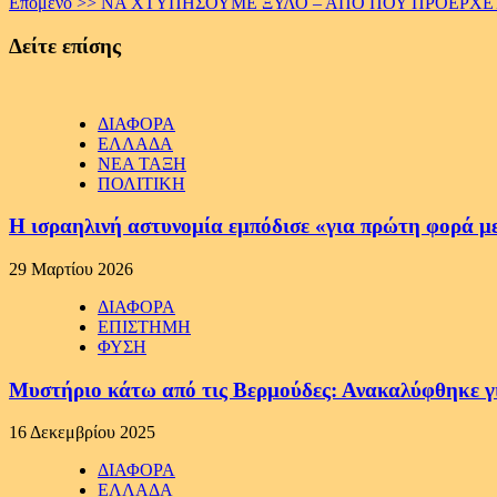
Επόμενο >>
ΝΑ ΧΤΥΠΗΣΟΥΜΕ ΞΥΛΟ – ΑΠΟ ΠΟΥ ΠΡΟΕΡΧΕ
Reading
Δείτε επίσης
ΔΙΑΦΟΡΑ
ΕΛΛΑΔΑ
ΝΕΑ ΤΑΞΗ
ΠΟΛΙΤΙΚΗ
Η ισραηλινή αστυνομία εμπόδισε «για πρώτη φορά μ
29 Μαρτίου 2026
ΔΙΑΦΟΡΑ
ΕΠΙΣΤΗΜΗ
ΦΥΣΗ
Μυστήριο κάτω από τις Βερμούδες: Ανακαλύφθηκε γιγ
16 Δεκεμβρίου 2025
ΔΙΑΦΟΡΑ
ΕΛΛΑΔΑ