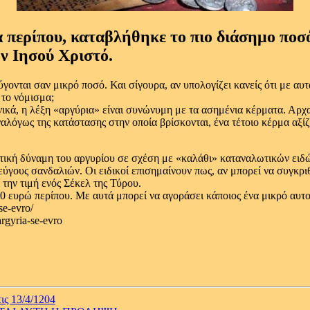
 περίπου, καταβλήθηκε το πιο διάσημο ποσ
ον Ιησού Χριστό.
γονται σαν μικρό ποσό. Και σίγουρα, αν υπολογίζει κανείς ότι με α
 το νόμισμα;
ικά, η λέξη «αργύρια» είναι συνώνυμη με τα ασημένια κέρματα. Αρχα
αλόγως της κατάστασης στην οποία βρίσκονται, ένα τέτοιο κέρμα αξί
στική δύναμη του αργυρίου σε σχέση με «καλάθι» καταναλωτικών ειδώ
εύγους σανδαλιών. Οι ειδικοί επισημαίνουν πως, αν μπορεί να συγκριθ
 την τιμή ενός Σέκελ της Τύρου.
0 ευρώ περίπου. Με αυτά μπορεί να αγοράσει κάποιος ένα μικρό αυτ
se-evro/
argyria-se-evro
ς 13/4/1204