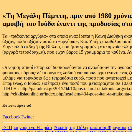
«Τη Μεγάλη Πέμπτη, πριν από 1980 χρόνια
αμοιβή του Ιούδα έναντι της προδοσίας στ
Τα «τριάκοντα αργύρια» στα οποία αναφέρεται η Καινή Διαθήκη ακού
άξιζαν, πόσα αξίζουν αυτά τα «αργύρια»; Και: Υπήρχε καθόλου αυτό
Στην παλιά εκδοχή της Βίβλου, που ήταν γραμμένη στα αρχαία ελλην
(αργυρά τετράδραχμα), που είχαν βάρος 15 γραμμάρια το καθένα. Αν
Οι νομισματικοί ιστορικοί δυσκολεύονται να αναλύσουν την αγορα
φυσικούς πόρους: δέκα ουγκιές λαδιού για παράδειγμα έναντι ενός ζ
μιλάμε για τριακόσια έως τετρακόσια ευρώ, ποσό που αντιστοιχεί με
Επομένως, ο Ιούδας εισέπραξε ένα ποσό που μεταφράζεται σε 10.00
ΠΗΓΗ : http://paradrasi.gr/2015/04/10/posa-itan-ta-triakonta-argyria-
http://ekklisiaonline.gr/index.php/nea/item/434-posa-itan-ta-triakonta-
Κοινοποιήστε το!
Facebook
Twitter
Continue
<< Προηγούμενο
Η πρώτη Άλωση της Πόλης από τούς Φράγκους στι