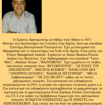
Ο Χρήστος Κασταμονίτης γεννήθηκε στην Αθήνα το 1973.
Φοίτησε στο πανεπιστήμιο του Coventry στην Αγγλία, όπου και σπούδασε
Επιστήμη Ηλεκτρονικών Υπολογιστών. Έχει μεταπτυχιακό στο
Management από το πανεπιστήμιο του Υork στην Αγγλία. Είναι μέλος του
Project Management Institute. Εργάζεται ως Senior Business Process
Analyst στις Βρυξελλες. Εχει Αρθρογραφησει στα περιοδικά “Τρίτο
Μάτι”, «Hellenic Nexus» ,”ΦΑΙΝΟΜΕΝΑ”. Έχει εμφανιστεί σε πλήθος
τηλεοπτικών εκπομπών όπως “ΦΥΓΟΚΕΝΤΡΟΣ” , “ΟΙ ΠΥΛΕΣ ΤΟΥ
ΑΝΕΞΗΓΗΤΟΥ” ,”ΑΘΕΑΤΟΣ ΚΟΣΜΟΣ”, “ΠΑΝΩ ΣΤΗΝ ΩΡΑ”
,”ΑΠΟΡΡΗΤΑ ΣΕΝΑΡΙΑ”, “ΚΩΔΙΚΑΣ ΜΥΣΤΗΡΙΩΝ” , “MEGA
Σαββατοκύριακο” ,”ΣΚ ΣΤΟ HIGHTV” καθώς και σε πολλές
ραδιοφωνικές εκπομπές .Στα ερευνητικά του ενδιαφέροντα
συγκαταλέγονται τα UFO, η ιστορία του ευρύτερου ελληνικού χώρου κ.ά.
Στα συλλεκτικά του ενδιαφέροντα περιλαμβάνονται τα γραμματόσημα, τα
νομίσματα και τα χαρτονομίσματα.Είναι Έφεδρος Ειδικός Επιστήμονας
του Γ.Ε.Σ στο κλάδο των Διαβιβάσεων.Συμμετείχε στις ραδιοφωνικές
εκπομπές ΑΓΝΩΣΤΟΙ ΕΠΙΣΚΕΠΤΕΣ και ΟΙ ΧΡΗΣΤΕΣ στο
ATHENSJUKEBOX .Ειχε επισης και την δική του ραδιοφωνική εκπομπή