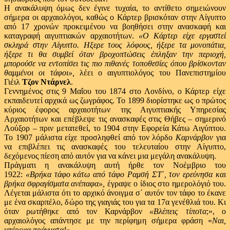
Η ανακάλυψη όμως δεν έγινε τυχαία, το αντίθετο σημειώνουν
σήμερα οι αρχαιολόγοι, καθώς ο Κάρτερ βρισκόταν στην Αίγυπτο
από 17 χρονών προκειμένου να βοηθήσει στην ανασκαφή και
καταγραφή αιγυπτιακών αρχαιοτήτων.
«Ο Κάρτερ είχε εργαστεί
σκληρά στην Αίγυπτο. Ηξερε τους λόφους, ήξερε τα μονοπάτια,
ήξερε τι θα συμβεί όταν βροχοπτώσεις έπληξαν την περιοχή,
μπορούσε να εντοπίσει τις πιο πιθανές τοποθεσίες όπου βρίσκονταν
θαμμένοι οι τάφοι»,
λέει ο αιγυπτιολόγος του Πανεπιστημίου
Γιέιλ
Τζον Ντάρνελ
.
Γεννημένος στις 9 Μαΐου του 1874 στο Λονδίνο, ο Κάρτερ είχε
εκπαιδευτεί αρχικά ως ζωγράφος. Το 1899 διορίστηκε ως ο πρώτος
κύριος έφορος αρχαιοτήτων της Αιγυπτιακής Υπηρεσίας
Αρχαιοτήτων και επέβλεψε τις ανασκαφές στις Θήβες – σημερινό
Λούξορ – πριν μετατεθεί, το 1904 στην Εφορεία Κάτω Αιγύπτου.
Το 1907 μάλιστα είχε προσληφθεί από τον λόρδο
Καρνάρβον
για
να επιβλέπει τις ανασκαφές του τελευταίου στην Αίγυπτο,
δεχόμενος πίεση από αυτόν για να κάνει μια μεγάλη ανακάλυψη.
Πράγματι η ανακάλυψη αυτή ήρθε τον Νοέμβριο του
1922:
«Βρήκα τάφο κάτω από τάφο Ραμσή ΣΤ΄, τον ερεύνησα και
βρήκα σφραγίσματα ανέπαφα»,
έγραψε ο ίδιος στο ημερολόγιό του.
Λέγεται μάλιστα ότι το αρχικό άνοιγμα σ΄ αυτόν τον τάφο το έκανε
με ένα σκαρπέλο, δώρο της γιαγιάς του για τα 17α γενέθλιά του. Κι
όταν ρωτήθηκε από τον Καρνάρβον
«Βλέπεις τίποτα
;», ο
αρχαιολόγος απάντησε με την περίφημη σήμερα φράση «
Ναι,
υπέροχα πράγματα!».