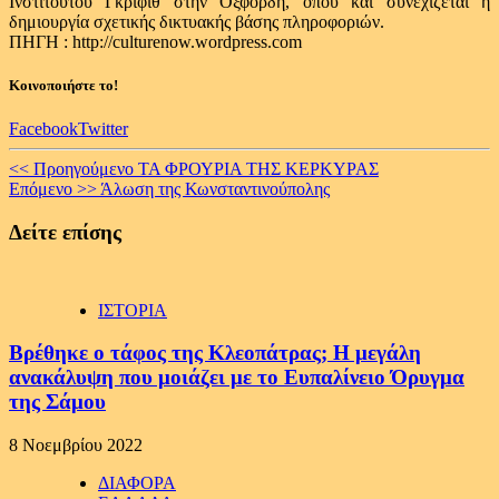
Ινστιτούτου Γκρίφιθ στην Οξφόρδη, όπου και συνεχίζεται η
δημιουργία σχετικής δικτυακής βάσης πληροφοριών.
ΠΗΓΗ : http://culturenow.wordpress.com
Κοινοποιήστε το!
Facebook
Twitter
Continue
<< Προηγούμενο
ΤΑ ΦΡΟΥΡΙΑ ΤΗΣ ΚΕΡΚΥΡΑΣ
Επόμενο >>
Άλωση της Κωνσταντινούπολης
Reading
Δείτε επίσης
ΙΣΤΟΡΙΑ
Βρέθηκε ο τάφος της Κλεοπάτρας; H μεγάλη
ανακάλυψη που μοιάζει με το Ευπαλίνειο Όρυγμα
της Σάμου
8 Νοεμβρίου 2022
ΔΙΑΦΟΡΑ