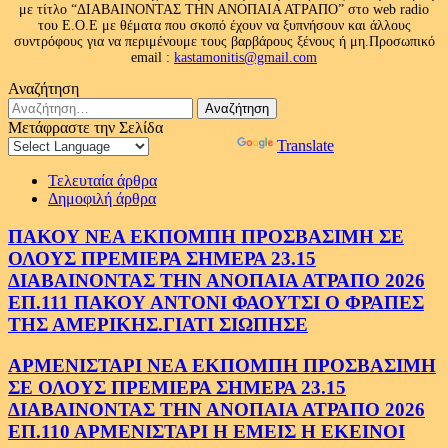
με τίτλο “ΔΙΑΒΑΙΝΟΝΤΑΣ ΤΗΝ ΑΝΟΠΑΙΑ ΑΤΡΑΠΟ” στο web radio
του Ε.Ο.Ε με θέματα που σκοπό έχουν να ξυπνήσουν και άλλους
συντρόφους για να περιμένουμε τους βαρβάρους ξένους ή μη.Προσωπικό
email :
kastamonitis@gmail.com
Αναζήτηση
Αναζήτηση
για:
Μετάφραστε την Σελίδα
Powered by
Translate
Τελευταία άρθρα
Δημοφιλή άρθρα
ΠΑΚΟΥ ΝΕΑ ΕΚΠΟΜΠΗ ΠΡΟΣΒΑΣΙΜΗ ΣΕ
ΟΛΟΥΣ ΠΡΕΜΙΕΡΑ ΣΗΜΕΡΑ 23.15
ΔΙΑΒΑΙΝΟΝΤΑΣ ΤΗΝ ΑΝΟΠΑΙΑ ΑΤΡΑΠΟ 2026
ΕΠ.111 ΠΑΚΟΥ ΑΝΤΟΝΙ ΦΑΟΥΤΣΙ Ο ΦΡΑΠΕΣ
ΤΗΣ ΑΜΕΡΙΚΗΣ.ΓΙΑΤΙ ΣΙΩΠΗΣΕ
ΑΡΜΕΝΙΣΤΑΡΙ ΝΕΑ ΕΚΠΟΜΠΗ ΠΡΟΣΒΑΣΙΜΗ
ΣΕ ΟΛΟΥΣ ΠΡΕΜΙΕΡΑ ΣΗΜΕΡΑ 23.15
ΔΙΑΒΑΙΝΟΝΤΑΣ ΤΗΝ ΑΝΟΠΑΙΑ ΑΤΡΑΠΟ 2026
ΕΠ.110 ΑΡΜΕΝΙΣΤΑΡΙ Η ΕΜΕΙΣ Η ΕΚΕΙΝΟΙ