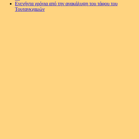
Ενενήντα χρόνια από την ανακάλυψη του τάφου του
Τουτανκχαμών