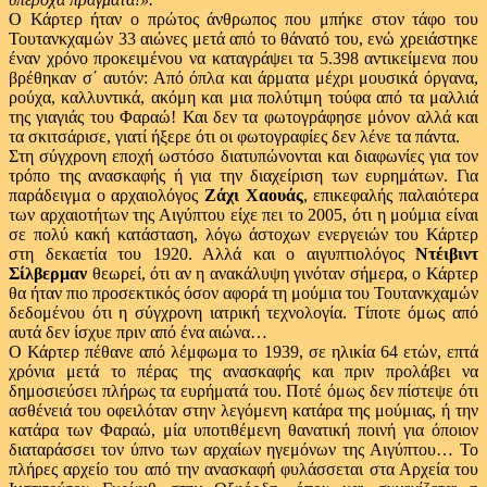
Ο Κάρτερ ήταν ο πρώτος άνθρωπος που μπήκε στον τάφο του
Τουτανκχαμών 33 αιώνες μετά από το θάνατό του, ενώ χρειάστηκε
έναν χρόνο προκειμένου να καταγράψει τα 5.398 αντικείμενα που
βρέθηκαν σ΄ αυτόν: Από όπλα και άρματα μέχρι μουσικά όργανα,
ρούχα, καλλυντικά, ακόμη και μια πολύτιμη τούφα από τα μαλλιά
της γιαγιάς του Φαραώ! Και δεν τα φωτογράφησε μόνον αλλά και
τα σκιτσάρισε, γιατί ήξερε ότι οι φωτογραφίες δεν λένε τα πάντα.
Στη σύγχρονη εποχή ωστόσο διατυπώνονται και διαφωνίες για τον
τρόπο της ανασκαφής ή για την διαχείριση των ευρημάτων. Για
παράδειγμα ο αρχαιολόγος
Ζάχι Χαουάς
, επικεφαλής παλαιότερα
των αρχαιοτήτων της Αιγύπτου είχε πει το 2005, ότι η μούμια είναι
σε πολύ κακή κατάσταση, λόγω άστοχων ενεργειών του Κάρτερ
στη δεκαετία του 1920. Αλλά και ο αιγυπτιολόγος
Ντέιβιντ
Σίλβερμαν
θεωρεί, ότι αν η ανακάλυψη γινόταν σήμερα, ο Κάρτερ
θα ήταν πιο προσεκτικός όσον αφορά τη μούμια του Τουτανκχαμών
δεδομένου ότι η σύγχρονη ιατρική τεχνολογία. Τίποτε όμως από
αυτά δεν ίσχυε πριν από ένα αιώνα…
Ο Κάρτερ πέθανε από λέμφωμα το 1939, σε ηλικία 64 ετών, επτά
χρόνια μετά το πέρας της ανασκαφής και πριν προλάβει να
δημοσιεύσει πλήρως τα ευρήματά του. Ποτέ όμως δεν πίστεψε ότι
ασθένειά του οφειλόταν στην λεγόμενη κατάρα της μούμιας, ή την
κατάρα των Φαραώ, μία υποτιθέμενη θανατική ποινή για όποιον
διαταράσσει τον ύπνο των αρχαίων ηγεμόνων της Αιγύπτου… Το
πλήρες αρχείο του από την ανασκαφή φυλάσσεται στα Αρχεία του