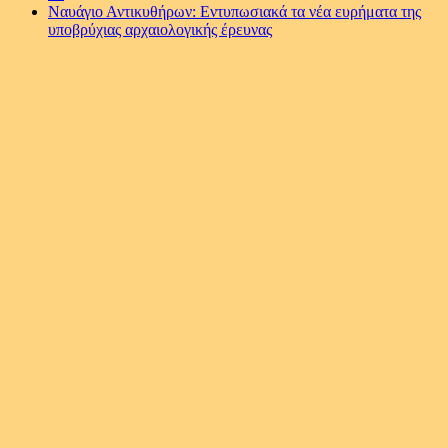
Ναυάγιο Αντικυθήρων: Εντυπωσιακά τα νέα ευρήματα της
υποβρύχιας αρχαιολογικής έρευνας