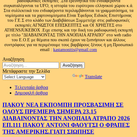
ραδιοφωνικές εκπομπές .Στα ερευνητικά του ενδιαφέροντα
συγκαταλέγονται τα UFO, η ιστορία του ευρύτερου ελληνικού χώρου κ.ά.
Στα συλλεκτικά του ενδιαφέροντα περιλαμβάνονται τα γραμματόσημα, τα
νομίσματα και τα χαρτονομίσματα.Είναι Έφεδρος Ειδικός Επιστήμονας
του Γ.Ε.Σ στο κλάδο των Διαβιβάσεων.Συμμετείχε στις ραδιοφωνικές
εκπομπές ΑΓΝΩΣΤΟΙ ΕΠΙΣΚΕΠΤΕΣ και ΟΙ ΧΡΗΣΤΕΣ στο
ATHENSJUKEBOX .Ειχε επισης και την δική του ραδιοφωνική εκπομπή
με τίτλο “ΔΙΑΒΑΙΝΟΝΤΑΣ ΤΗΝ ΑΝΟΠΑΙΑ ΑΤΡΑΠΟ” στο web radio
του Ε.Ο.Ε με θέματα που σκοπό έχουν να ξυπνήσουν και άλλους
συντρόφους για να περιμένουμε τους βαρβάρους ξένους ή μη.Προσωπικό
email :
kastamonitis@gmail.com
Αναζήτηση
Αναζήτηση
για:
Μετάφραστε την Σελίδα
Powered by
Translate
Τελευταία άρθρα
Δημοφιλή άρθρα
ΠΑΚΟΥ ΝΕΑ ΕΚΠΟΜΠΗ ΠΡΟΣΒΑΣΙΜΗ ΣΕ
ΟΛΟΥΣ ΠΡΕΜΙΕΡΑ ΣΗΜΕΡΑ 23.15
ΔΙΑΒΑΙΝΟΝΤΑΣ ΤΗΝ ΑΝΟΠΑΙΑ ΑΤΡΑΠΟ 2026
ΕΠ.111 ΠΑΚΟΥ ΑΝΤΟΝΙ ΦΑΟΥΤΣΙ Ο ΦΡΑΠΕΣ
ΤΗΣ ΑΜΕΡΙΚΗΣ.ΓΙΑΤΙ ΣΙΩΠΗΣΕ