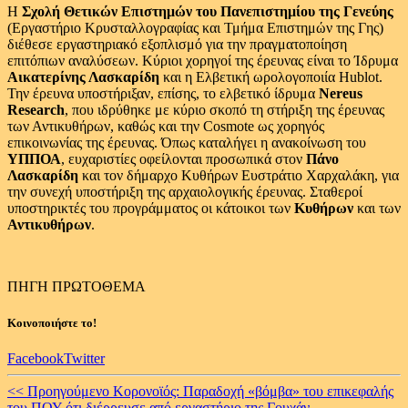
Η
Σχολή Θετικών Επιστημών του Πανεπιστημίου της Γενεύης
(Εργαστήριο Κρυσταλλογραφίας και Τμήμα Επιστημών της Γης)
διέθεσε εργαστηριακό εξοπλισμό για την πραγματοποίηση
επιτόπιων αναλύσεων. Κύριοι χορηγοί της έρευνας είναι το Ίδρυμα
Αικατερίνης Λασκαρίδη
και η Ελβετική ωρολογοποιία Hublot.
Την έρευνα υποστήριξαν, επίσης, το ελβετικό ίδρυμα
Nereus
Research
, που ιδρύθηκε με κύριο σκοπό τη στήριξη της έρευνας
των Αντικυθήρων, καθώς και την Cosmote ως χορηγός
επικοινωνίας της έρευνας. Όπως καταλήγει η ανακοίνωση του
ΥΠΠΟΑ
, ευχαριστίες οφείλονται προσωπικά στον
Πάνο
Λασκαρίδη
και τον δήμαρχο Κυθήρων Ευστράτιο Χαρχαλάκη, για
την συνεχή υποστήριξη της αρχαιολογικής έρευνας. Σταθεροί
υποστηρικτές του προγράμματος οι κάτοικοι των
Κυθήρων
και των
Αντικυθήρων
.
ΠΗΓΗ ΠΡΩΤΟΘΕΜΑ
Κοινοποιήστε το!
Facebook
Twitter
Continue
<< Προηγούμενο
Κορονοϊός: Παραδοχή «βόμβα» του επικεφαλής
του ΠΟΥ ότι διέρρευσε από εργαστήριο της Γουχάν