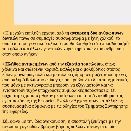
• Η μεγάλη έκπληξη έρχεται από τη
ανεύρεση δύο ανθρώπινων
δοντιών
πάνω σε συμπαγές συσσωμάτωμα με ίχνη χαλκού, το
οποίο δια του γενετικού υλικού του θα βοηθήσει στο προσδιορισμό
του φύλου και άλλων γενετικών χαρακτηριστικών του ανθρώπου
στον οποίο ανήκαν.
•
Πλήθος αντικειμένων
από την
εξαρτία του πλοίου
, όπως
χάλκινα και σιδερένια καρφιά, καθώς και ο μολύβδινος στύπος
ξύλινης άγκυρας, αλλά και μεταλλικές άμορφες μάζες καλυμμένες
από σκληρό θαλάσσιο επίπαγο, που κρύβουν τα δικά τους μυστικά,
που μόνο με ακτινογραφία μπορούν να εξιχνιαστούν και να
εντοπιστούν τυχόν υπάρχουσες συμβολικές παραστάσεις. Οι
αρχαιότητες μεταφέρθηκαν με ασφάλεια από τα Αντικύθηρα στις
εγκαταστάσεις της Εφορείας Εναλίων Αρχαιοτήτων καταλλήλως
συσκευασμένα σύμφωνα με τις οδηγίες του Τμήματος Συντήρησης
της Εφορείας.
Σύμφωνα με την ίδια ανακοίνωση, η αποστολή ξεκίνησε με την
ανέλκυση ογκωδών βράχων βάρους πολλών τόνων, οι οποίοι