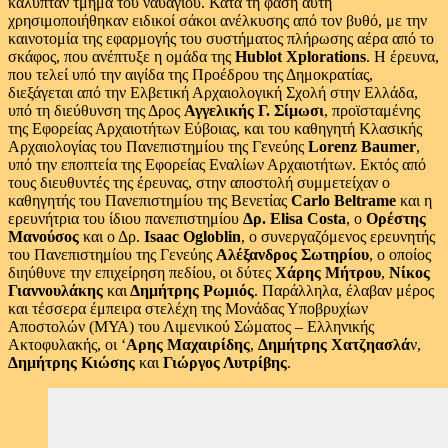
κάλυπταν τμήμα του ναυαγίου. Κατά τη φάση αυτή
χρησιμοποιήθηκαν ειδικοί σάκοι ανέλκυσης από τον βυθό, με την
καινοτομία της εφαρμογής του συστήματος πλήρωσης αέρα από το
σκάφος, που ανέπτυξε η ομάδα της
Hublot Xplorations
. Η έρευνα,
που τελεί υπό την αιγίδα της Προέδρου της Δημοκρατίας,
διεξάγεται από την Ελβετική Αρχαιολογική Σχολή στην Ελλάδα,
υπό τη διεύθυνση της Δρος
Αγγελικής Γ. Σίμωσι
, προϊσταμένης
της Εφορείας Αρχαιοτήτων Εύβοιας, και του καθηγητή Κλασικής
Αρχαιολογίας του Πανεπιστημίου της Γενεύης
Lorenz Baumer
,
υπό την εποπτεία της Εφορείας Εναλίων Αρχαιοτήτων. Εκτός από
τους διευθυντές της έρευνας, στην αποστολή συμμετείχαν ο
καθηγητής του Πανεπιστημίου της Βενετίας
Carlo Beltrame
και η
ερευνήτρια του ίδιου πανεπιστημίου
Δρ. Elisa Costa
, ο
Ορέστης
Μανούσος
και ο Δρ.
Isaac Ogloblin
, ο συνεργαζόμενος ερευνητής
του Πανεπιστημίου της Γενεύης
Αλέξανδρος Σωτηρίου
, ο οποίος
διηύθυνε την επιχείρηση πεδίου, οι δύτες
Χάρης Μήτρου
,
Νίκος
Γιαννουλάκης
και
Δημήτρης Ρωμιός
. Παράλληλα, έλαβαν μέρος
και τέσσερα έμπειρα στελέχη της Μονάδας Υποβρυχίων
Αποστολών (ΜΥΑ) του Λιμενικού Σώματος – Ελληνικής
Ακτοφυλακής, οι ‘
Αρης Μαχαιρίδης
,
Δημήτρης Χατζηασλά
ν,
Δημήτρης Κιώσης
και
Γιώργος Λυτρίβης
.