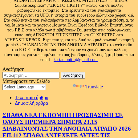
,”ΑΠΟΡΡΗΤΑ ΣΕΝΑΡΙΑ”, “ΚΩΔΙΚΑΣ ΜΥΣΤΗΡΙΩΝ” , “MEGA
Σαββατοκύριακο” ,”ΣΚ ΣΤΟ HIGHTV” καθώς και σε πολλές
ραδιοφωνικές εκπομπές .Στα ερευνητικά του ενδιαφέροντα
συγκαταλέγονται τα UFO, η ιστορία του ευρύτερου ελληνικού χώρου κ.ά.
Στα συλλεκτικά του ενδιαφέροντα περιλαμβάνονται τα γραμματόσημα, τα
νομίσματα και τα χαρτονομίσματα.Είναι Έφεδρος Ειδικός Επιστήμονας
του Γ.Ε.Σ στο κλάδο των Διαβιβάσεων.Συμμετείχε στις ραδιοφωνικές
εκπομπές ΑΓΝΩΣΤΟΙ ΕΠΙΣΚΕΠΤΕΣ και ΟΙ ΧΡΗΣΤΕΣ στο
ATHENSJUKEBOX .Ειχε επισης και την δική του ραδιοφωνική εκπομπή
με τίτλο “ΔΙΑΒΑΙΝΟΝΤΑΣ ΤΗΝ ΑΝΟΠΑΙΑ ΑΤΡΑΠΟ” στο web radio
του Ε.Ο.Ε με θέματα που σκοπό έχουν να ξυπνήσουν και άλλους
συντρόφους για να περιμένουμε τους βαρβάρους ξένους ή μη.Προσωπικό
email :
kastamonitis@gmail.com
Αναζήτηση
Αναζήτηση
για:
Μετάφραστε την Σελίδα
Powered by
Translate
Τελευταία άρθρα
Δημοφιλή άρθρα
ΣΠΑΘΑ ΝΕΑ ΕΚΠΟΜΠΗ ΠΡΟΣΒΑΣΙΜΗ ΣΕ
ΟΛΟΥΣ ΠΡΕΜΙΕΡΑ ΣΗΜΕΡΑ 23.15
ΔΙΑΒΑΙΝΟΝΤΑΣ ΤΗΝ ΑΝΟΠΑΙΑ ΑΤΡΑΠΟ 2026
ΕΠ.112 ΣΠΑΘΑ ΑΝΤΕΧΕΤΕ ΑΥΤΕΣ ΤΙΣ