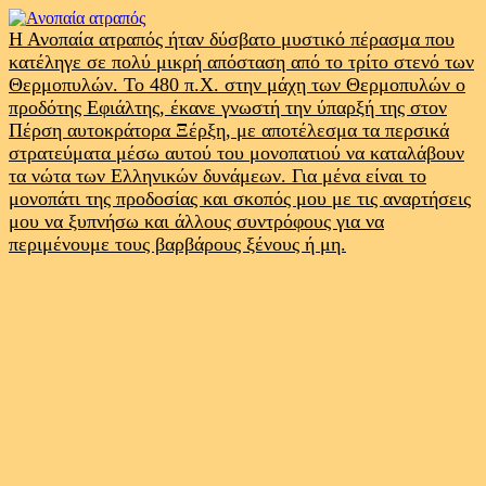
Skip
to
Η Ανοπαία ατραπός ήταν δύσβατο μυστικό πέρασμα που
content
κατέληγε σε πολύ μικρή απόσταση από το τρίτο στενό των
Θερμοπυλών. Το 480 π.Χ. στην μάχη των Θερμοπυλών ο
προδότης Εφιάλτης, έκανε γνωστή την ύπαρξή της στον
Πέρση αυτοκράτορα Ξέρξη, με αποτέλεσμα τα περσικά
στρατεύματα μέσω αυτού του μονοπατιού να καταλάβουν
τα νώτα των Ελληνικών δυνάμεων. Για μένα είναι το
μονοπάτι της προδοσίας και σκοπός μου με τις αναρτήσεις
μου να ξυπνήσω και άλλους συντρόφους για να
περιμένουμε τους βαρβάρους ξένους ή μη.