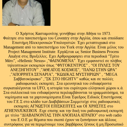
Ο Χρήστος Κασταμονίτης γεννήθηκε στην Αθήνα το 1973.
Φοίτησε στο πανεπιστήμιο του Coventry στην Αγγλία, όπου και σπούδασε
Επιστήμη Ηλεκτρονικών Υπολογιστών. Έχει μεταπτυχιακό στο
Management από το πανεπιστήμιο του Υork στην Αγγλία. Είναι μέλος του
Project Management Institute. Εργάζεται ως Senior Business Process
Analyst στις Βρυξελλες. Εχει Αρθρογραφησει στα περιοδικά “Τρίτο
Μάτι”, «Hellenic Nexus» ,”ΦΑΙΝΟΜΕΝΑ”. Έχει εμφανιστεί σε πλήθος
τηλεοπτικών εκπομπών όπως “ΦΥΓΟΚΕΝΤΡΟΣ” , “ΟΙ ΠΥΛΕΣ ΤΟΥ
ΑΝΕΞΗΓΗΤΟΥ” ,”ΑΘΕΑΤΟΣ ΚΟΣΜΟΣ”, “ΠΑΝΩ ΣΤΗΝ ΩΡΑ”
,”ΑΠΟΡΡΗΤΑ ΣΕΝΑΡΙΑ”, “ΚΩΔΙΚΑΣ ΜΥΣΤΗΡΙΩΝ” , “MEGA
Σαββατοκύριακο” ,”ΣΚ ΣΤΟ HIGHTV” καθώς και σε πολλές
ραδιοφωνικές εκπομπές .Στα ερευνητικά του ενδιαφέροντα
συγκαταλέγονται τα UFO, η ιστορία του ευρύτερου ελληνικού χώρου κ.ά.
Στα συλλεκτικά του ενδιαφέροντα περιλαμβάνονται τα γραμματόσημα, τα
νομίσματα και τα χαρτονομίσματα.Είναι Έφεδρος Ειδικός Επιστήμονας
του Γ.Ε.Σ στο κλάδο των Διαβιβάσεων.Συμμετείχε στις ραδιοφωνικές
εκπομπές ΑΓΝΩΣΤΟΙ ΕΠΙΣΚΕΠΤΕΣ και ΟΙ ΧΡΗΣΤΕΣ στο
ATHENSJUKEBOX .Ειχε επισης και την δική του ραδιοφωνική εκπομπή
με τίτλο “ΔΙΑΒΑΙΝΟΝΤΑΣ ΤΗΝ ΑΝΟΠΑΙΑ ΑΤΡΑΠΟ” στο web radio
του Ε.Ο.Ε με θέματα που σκοπό έχουν να ξυπνήσουν και άλλους
συντρόφους για να περιμένουμε τους βαρβάρους ξένους ή μη.Προσωπικό