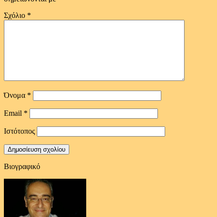
Σχόλιο
*
Όνομα
*
Email
*
Ιστότοπος
Βιογραφικό