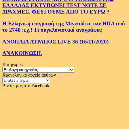
ΕΛΛΑΔΑΣ ΕΚΤΥΠΩΝΕΙ TEST NOTE ΣΕ
ΔΡΑΧΜΕΣ. ΦΕΥΓΟΥΜΕ ΑΠΟ ΤΟ ΕΥΡΩ ?
Η Ελληνική επιγραφή της Μιννεσότα των ΗΠΑ από
το 2748 π.χ.! Τι συγκλονιστικό αναγράφει;
ΑΝΟΠΑΙΑ ΑΤΡΑΠΟΣ LIVE 36 (16/11/2020)
ΑΝΑΚΟΙΝΩΣΗ.
Κατηγορίες
Κατηγορίες
Χρονολογικό αρχείο άρθρων
Χρονολογικό
αρχείο
Βρείτε μας στο Facebook
άρθρων