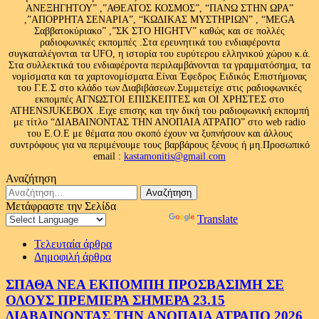
ΑΝΕΞΗΓΗΤΟΥ” ,”ΑΘΕΑΤΟΣ ΚΟΣΜΟΣ”, “ΠΑΝΩ ΣΤΗΝ ΩΡΑ”
,”ΑΠΟΡΡΗΤΑ ΣΕΝΑΡΙΑ”, “ΚΩΔΙΚΑΣ ΜΥΣΤΗΡΙΩΝ” , “MEGA
Σαββατοκύριακο” ,”ΣΚ ΣΤΟ HIGHTV” καθώς και σε πολλές
ραδιοφωνικές εκπομπές .Στα ερευνητικά του ενδιαφέροντα
συγκαταλέγονται τα UFO, η ιστορία του ευρύτερου ελληνικού χώρου κ.ά.
Στα συλλεκτικά του ενδιαφέροντα περιλαμβάνονται τα γραμματόσημα, τα
νομίσματα και τα χαρτονομίσματα.Είναι Έφεδρος Ειδικός Επιστήμονας
του Γ.Ε.Σ στο κλάδο των Διαβιβάσεων.Συμμετείχε στις ραδιοφωνικές
εκπομπές ΑΓΝΩΣΤΟΙ ΕΠΙΣΚΕΠΤΕΣ και ΟΙ ΧΡΗΣΤΕΣ στο
ATHENSJUKEBOX .Ειχε επισης και την δική του ραδιοφωνική εκπομπή
με τίτλο “ΔΙΑΒΑΙΝΟΝΤΑΣ ΤΗΝ ΑΝΟΠΑΙΑ ΑΤΡΑΠΟ” στο web radio
του Ε.Ο.Ε με θέματα που σκοπό έχουν να ξυπνήσουν και άλλους
συντρόφους για να περιμένουμε τους βαρβάρους ξένους ή μη.Προσωπικό
email :
kastamonitis@gmail.com
Αναζήτηση
Αναζήτηση
για:
Μετάφραστε την Σελίδα
Powered by
Translate
Τελευταία άρθρα
Δημοφιλή άρθρα
ΣΠΑΘΑ ΝΕΑ ΕΚΠΟΜΠΗ ΠΡΟΣΒΑΣΙΜΗ ΣΕ
ΟΛΟΥΣ ΠΡΕΜΙΕΡΑ ΣΗΜΕΡΑ 23.15
ΔΙΑΒΑΙΝΟΝΤΑΣ ΤΗΝ ΑΝΟΠΑΙΑ ΑΤΡΑΠΟ 2026