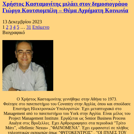
Χρήστος Κασταμονίτης μιλάει στον δημοσιογράφο
Γιώργο Κουτσιομπέλη – Θέμα Αχρήματη Κοινωνία
13 Δεκεμβρίου 2023
Σελιδοποίηση
1
2
3
4
5
…
31
Επόμενο
Βιογραφικό
άρθρων
Ο Χρήστος Κασταμονίτης γεννήθηκε στην Αθήνα το 1973.
Φοίτησε στο πανεπιστήμιο του Coventry στην Αγγλία, όπου και σπούδασε
Επιστήμη Ηλεκτρονικών Υπολογιστών. Έχει μεταπτυχιακό στο
Management από το πανεπιστήμιο του Υork στην Αγγλία. Είναι μέλος του
Project Management Institute. Εργάζεται ως Senior Business Process
Analyst στις Βρυξελλες. Εχει Αρθρογραφησει στα περιοδικά “Τρίτο
Μάτι”, «Hellenic Nexus» ,”ΦΑΙΝΟΜΕΝΑ”. Έχει εμφανιστεί σε πλήθος
τηλεοπτικών εκπομπών όπως “ΦΥΓΟΚΕΝΤΡΟΣ” , “ΟΙ ΠΥΛΕΣ ΤΟΥ