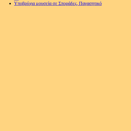
Yποβρύχια μουσεία σε Σποράδες, Παγασητικό