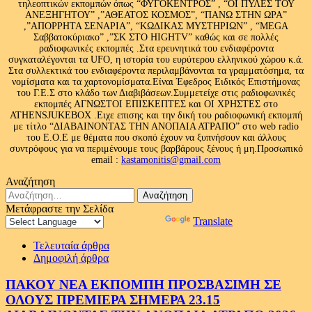
τηλεοπτικών εκπομπών όπως “ΦΥΓΟΚΕΝΤΡΟΣ” , “ΟΙ ΠΥΛΕΣ ΤΟΥ
ΑΝΕΞΗΓΗΤΟΥ” ,”ΑΘΕΑΤΟΣ ΚΟΣΜΟΣ”, “ΠΑΝΩ ΣΤΗΝ ΩΡΑ”
,”ΑΠΟΡΡΗΤΑ ΣΕΝΑΡΙΑ”, “ΚΩΔΙΚΑΣ ΜΥΣΤΗΡΙΩΝ” , “MEGA
Σαββατοκύριακο” ,”ΣΚ ΣΤΟ HIGHTV” καθώς και σε πολλές
ραδιοφωνικές εκπομπές .Στα ερευνητικά του ενδιαφέροντα
συγκαταλέγονται τα UFO, η ιστορία του ευρύτερου ελληνικού χώρου κ.ά.
Στα συλλεκτικά του ενδιαφέροντα περιλαμβάνονται τα γραμματόσημα, τα
νομίσματα και τα χαρτονομίσματα.Είναι Έφεδρος Ειδικός Επιστήμονας
του Γ.Ε.Σ στο κλάδο των Διαβιβάσεων.Συμμετείχε στις ραδιοφωνικές
εκπομπές ΑΓΝΩΣΤΟΙ ΕΠΙΣΚΕΠΤΕΣ και ΟΙ ΧΡΗΣΤΕΣ στο
ATHENSJUKEBOX .Ειχε επισης και την δική του ραδιοφωνική εκπομπή
με τίτλο “ΔΙΑΒΑΙΝΟΝΤΑΣ ΤΗΝ ΑΝΟΠΑΙΑ ΑΤΡΑΠΟ” στο web radio
του Ε.Ο.Ε με θέματα που σκοπό έχουν να ξυπνήσουν και άλλους
συντρόφους για να περιμένουμε τους βαρβάρους ξένους ή μη.Προσωπικό
email :
kastamonitis@gmail.com
Αναζήτηση
Αναζήτηση
για:
Μετάφραστε την Σελίδα
Powered by
Translate
Τελευταία άρθρα
Δημοφιλή άρθρα
ΠΑΚΟΥ ΝΕΑ ΕΚΠΟΜΠΗ ΠΡΟΣΒΑΣΙΜΗ ΣΕ
ΟΛΟΥΣ ΠΡΕΜΙΕΡΑ ΣΗΜΕΡΑ 23.15