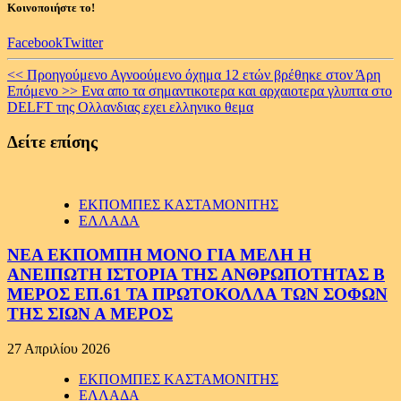
Κοινοποιήστε το!
Facebook
Twitter
Continue
<< Προηγούμενο
Αγνοούμενο όχημα 12 ετών βρέθηκε στον Άρη
Επόμενο >>
Ενα απο τα σημαντικοτερα και αρχαιοτερα γλυπτα στο
Reading
DELFT της Ολλανδιας εχει ελληνικο θεμα
Δείτε επίσης
ΕΚΠΟΜΠΕΣ ΚΑΣΤΑΜΟΝΙΤΗΣ
ΕΛΛΑΔΑ
ΝΕΑ ΕΚΠΟΜΠΗ ΜΟΝΟ ΓΙΑ ΜΕΛΗ Η
ΑΝΕΙΠΩΤΗ ΙΣΤΟΡΙΑ ΤΗΣ ΑΝΘΡΩΠΟΤΗΤΑΣ Β
ΜΕΡΟΣ ΕΠ.61 ΤΑ ΠΡΩΤΟΚΟΛΛΑ ΤΩΝ ΣΟΦΩΝ
ΤΗΣ ΣΙΩΝ Α ΜΕΡΟΣ
27 Απριλίου 2026
ΕΚΠΟΜΠΕΣ ΚΑΣΤΑΜΟΝΙΤΗΣ
ΕΛΛΑΔΑ