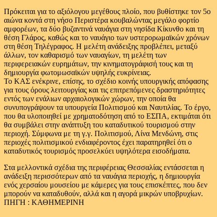
Πρόκειται για το αξιόλογου μεγέθους πλοίο, που βυθίστηκε τον 5ο
αιώνα κοντά στη νήσο Περιστέρα κουβαλώντας μεγάλο φορτίο
αμφορέων, τα δύο βυζαντινά ναυάγια στη νησίδα Κίκυνθο και τη
θέση Γλάρος, καθώς και το ναυάγιο των υστερορωμαϊκών χρόνων
στη θέση Τηλέγραφος. Η μελέτη ανάδειξης προβλέπει, μεταξύ
άλλων, τον καθαρισμό των ναυαγίων, τη μελέτη των
περιφερειακών ευρημάτων, την κινηματογράφισή τους και τη
δημιουργία φωτομωσαϊκών υψηλής ευκρίνειας.
Το ΚΑΣ ενέκρινε, επίσης, το σχέδιο κοινής υπουργικής απόφασης
για τους όρους λειτουργίας και τις επιτρεπόμενες δραστηριότητες
εντός των ενάλιων αρχαιολογικών χώρων, την οποία θα
συνυπογράψουν τα υπουργεία Πολιτισμού και Ναυτιλίας. Το έργο,
που θα υλοποιηθεί με χρηματοδότηση από το ΕΣΠΑ, εκτιμάται ότι
θα συμβάλει στην ανάπτυξη του καταδυτικού τουρισμού στην
περιοχή. Σύμφωνα με τη γ.γ. Πολιτισμού, Λίνα Μενδώνη, στις
περιοχές πολιτισμικού ενδιαφέροντος έχει παρατηρηθεί ότι ο
καταδυτικός τουρισμός προσελκύει υψηλότερα εισοδήματα.
Στα μελλοντικά σχέδια της περιφέρειας Θεσσαλίας εντάσσεται η
ανάδειξη περισσότερων από τα ναυάγια περιοχής, η δημιουργία
ενός χερσαίου μουσείου με κάμερες για τους επισκέπτες, που δεν
μπορούν να καταδυθούν, αλλά και η αγορά μικρών υποβρυχίων.
ΠΗΓΗ : ΚΑΘΗΜΕΡΙΝΗ