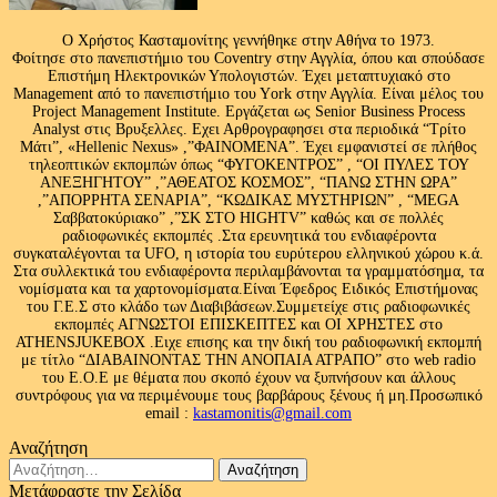
Ο Χρήστος Κασταμονίτης γεννήθηκε στην Αθήνα το 1973.
Φοίτησε στο πανεπιστήμιο του Coventry στην Αγγλία, όπου και σπούδασε
Επιστήμη Ηλεκτρονικών Υπολογιστών. Έχει μεταπτυχιακό στο
Management από το πανεπιστήμιο του Υork στην Αγγλία. Είναι μέλος του
Project Management Institute. Εργάζεται ως Senior Business Process
Analyst στις Βρυξελλες. Εχει Αρθρογραφησει στα περιοδικά “Τρίτο
Μάτι”, «Hellenic Nexus» ,”ΦΑΙΝΟΜΕΝΑ”. Έχει εμφανιστεί σε πλήθος
τηλεοπτικών εκπομπών όπως “ΦΥΓΟΚΕΝΤΡΟΣ” , “ΟΙ ΠΥΛΕΣ ΤΟΥ
ΑΝΕΞΗΓΗΤΟΥ” ,”ΑΘΕΑΤΟΣ ΚΟΣΜΟΣ”, “ΠΑΝΩ ΣΤΗΝ ΩΡΑ”
,”ΑΠΟΡΡΗΤΑ ΣΕΝΑΡΙΑ”, “ΚΩΔΙΚΑΣ ΜΥΣΤΗΡΙΩΝ” , “MEGA
Σαββατοκύριακο” ,”ΣΚ ΣΤΟ HIGHTV” καθώς και σε πολλές
ραδιοφωνικές εκπομπές .Στα ερευνητικά του ενδιαφέροντα
συγκαταλέγονται τα UFO, η ιστορία του ευρύτερου ελληνικού χώρου κ.ά.
Στα συλλεκτικά του ενδιαφέροντα περιλαμβάνονται τα γραμματόσημα, τα
νομίσματα και τα χαρτονομίσματα.Είναι Έφεδρος Ειδικός Επιστήμονας
του Γ.Ε.Σ στο κλάδο των Διαβιβάσεων.Συμμετείχε στις ραδιοφωνικές
εκπομπές ΑΓΝΩΣΤΟΙ ΕΠΙΣΚΕΠΤΕΣ και ΟΙ ΧΡΗΣΤΕΣ στο
ATHENSJUKEBOX .Ειχε επισης και την δική του ραδιοφωνική εκπομπή
με τίτλο “ΔΙΑΒΑΙΝΟΝΤΑΣ ΤΗΝ ΑΝΟΠΑΙΑ ΑΤΡΑΠΟ” στο web radio
του Ε.Ο.Ε με θέματα που σκοπό έχουν να ξυπνήσουν και άλλους
συντρόφους για να περιμένουμε τους βαρβάρους ξένους ή μη.Προσωπικό
email :
kastamonitis@gmail.com
Αναζήτηση
Αναζήτηση
για:
Μετάφραστε την Σελίδα