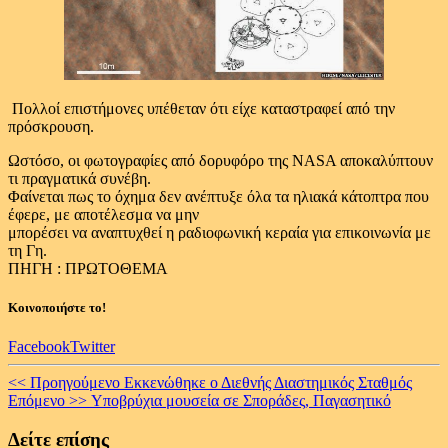
Πολλοί επιστήμονες υπέθεταν ότι είχε καταστραφεί από την
πρόσκρουση.
Ωστόσο, οι φωτογραφίες από δορυφόρο της NASA αποκαλύπτουν
τι πραγματικά συνέβη.
Φαίνεται πως το όχημα δεν ανέπτυξε όλα τα ηλιακά κάτοπτρα που
έφερε, με αποτέλεσμα να μην
μπορέσει να αναπτυχθεί η ραδιοφωνική κεραία για επικοινωνία με
τη Γη.
ΠΗΓΗ : ΠΡΩΤΟΘΕΜΑ
Κοινοποιήστε το!
Facebook
Twitter
Continue
<< Προηγούμενο
Εκκενώθηκε ο Διεθνής Διαστημικός Σταθμός
Επόμενο >>
Yποβρύχια μουσεία σε Σποράδες, Παγασητικό
Reading
Δείτε επίσης