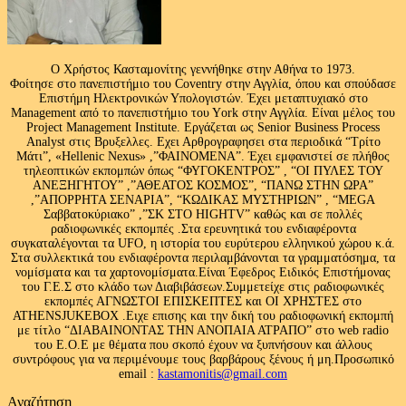
Ο Χρήστος Κασταμονίτης γεννήθηκε στην Αθήνα το 1973.
Φοίτησε στο πανεπιστήμιο του Coventry στην Αγγλία, όπου και σπούδασε
Επιστήμη Ηλεκτρονικών Υπολογιστών. Έχει μεταπτυχιακό στο
Management από το πανεπιστήμιο του Υork στην Αγγλία. Είναι μέλος του
Project Management Institute. Εργάζεται ως Senior Business Process
Analyst στις Βρυξελλες. Εχει Αρθρογραφησει στα περιοδικά “Τρίτο
Μάτι”, «Hellenic Nexus» ,”ΦΑΙΝΟΜΕΝΑ”. Έχει εμφανιστεί σε πλήθος
τηλεοπτικών εκπομπών όπως “ΦΥΓΟΚΕΝΤΡΟΣ” , “ΟΙ ΠΥΛΕΣ ΤΟΥ
ΑΝΕΞΗΓΗΤΟΥ” ,”ΑΘΕΑΤΟΣ ΚΟΣΜΟΣ”, “ΠΑΝΩ ΣΤΗΝ ΩΡΑ”
,”ΑΠΟΡΡΗΤΑ ΣΕΝΑΡΙΑ”, “ΚΩΔΙΚΑΣ ΜΥΣΤΗΡΙΩΝ” , “MEGA
Σαββατοκύριακο” ,”ΣΚ ΣΤΟ HIGHTV” καθώς και σε πολλές
ραδιοφωνικές εκπομπές .Στα ερευνητικά του ενδιαφέροντα
συγκαταλέγονται τα UFO, η ιστορία του ευρύτερου ελληνικού χώρου κ.ά.
Στα συλλεκτικά του ενδιαφέροντα περιλαμβάνονται τα γραμματόσημα, τα
νομίσματα και τα χαρτονομίσματα.Είναι Έφεδρος Ειδικός Επιστήμονας
του Γ.Ε.Σ στο κλάδο των Διαβιβάσεων.Συμμετείχε στις ραδιοφωνικές
εκπομπές ΑΓΝΩΣΤΟΙ ΕΠΙΣΚΕΠΤΕΣ και ΟΙ ΧΡΗΣΤΕΣ στο
ATHENSJUKEBOX .Ειχε επισης και την δική του ραδιοφωνική εκπομπή
με τίτλο “ΔΙΑΒΑΙΝΟΝΤΑΣ ΤΗΝ ΑΝΟΠΑΙΑ ΑΤΡΑΠΟ” στο web radio
του Ε.Ο.Ε με θέματα που σκοπό έχουν να ξυπνήσουν και άλλους
συντρόφους για να περιμένουμε τους βαρβάρους ξένους ή μη.Προσωπικό
email :
kastamonitis@gmail.com
Αναζήτηση