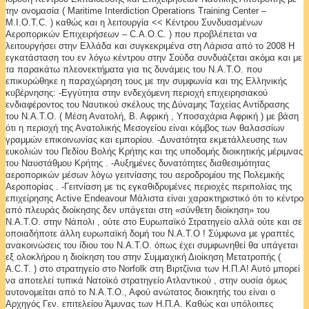
την ονομασία ( Maritime Interdiction Operations Training Center –
M.I.O.T.C. ) καθώς και η λειτουργία << Κέντρου Συνδυασμένων
Αεροπορικών Επιχειρήσεων – C.A.O.C. ) που προβλέπεται να
λειτουργήσει στην Ελλάδα και συγκεκριμένα στη Λάρισα από το 2008 Η
εγκατάσταση του εν λόγω κέντρου στην Σούδα συνδυάζεται ακόμα και με
τα παρακάτω πλεονεκτήματα για τις δυνάμεις του Ν.Α.Τ.Ο. που
επικυρώθηκε η παραχώρηση τους με την συμφωνία και της Ελληνικής
κυβέρνησης: -Εγγύτητα στην ενδεχόμενη περιοχή επιχειρησιακού
ενδιαφέροντος του Ναυτικού σκέλους της Δύναμης Ταχείας Αντίδρασης
του Ν.Α.Τ.Ο. ( Μέση Ανατολή, Β. Αφρική , Υποσαχάρια Αφρική ) με βάση
ότι η περιοχή της Ανατολικής Μεσογείου είναι κόμβος των θαλασσίων
γραμμών επικοινωνίας και εμπορίου. -Δυνατότητα εκμετάλλευσης των
ευκολιών του Πεδίου Βολής Κρήτης και της υποδομής διοικητικής μέριμνας
του Ναυστάθμου Κρήτης . -Αυξημένες δυνατότητες διαθεσιμότητας
αεροπορικών μέσων λόγω γειτνίασης του αεροδρομίου της Πολεμικής
Αεροπορίας . -Γειτνίαση με τις εγκαθιδρυμένες περιοχές περιπολίας της
επιχείρησης Active Endeavour Μάλιστα είναι χαρακτηριστικό ότι το κέντρο
από πλευράς διοίκησης δεν υπάγεται στη «σύνθετη διοίκηση» του
Ν.Α.Τ.Ο. στην Νάπολι , ούτε στο Ευρωπαϊκό Στρατηγείο αλλά ούτε και σε
οποιαδήποτε άλλη ευρωπαϊκή δομή του Ν.Α.Τ.Ο ! Σύμφωνα με γραπτές
ανακοινώσεις του ίδιου του Ν.Α.Τ.Ο. όπως έχει συμφωνηθεί θα υπάγεται
εξ ολοκλήρου η διοίκηση του στην Συμμαχική Διοίκηση Μετατροπής (
A.C.T. ) στο στρατηγείο στο Norfolk στη Βιρτζίνια των Η.Π.Α! Αυτό μπορεί
να αποτελεί τυπικά Νατοϊκό στρατηγείο Ατλαντικού , στην ουσία όμως
αυτονομείται από το Ν.Α.Τ.Ο., Αφού ανώτατος διοικητής του είναι ο
Αρχηγός Γεν. επιτελείου Άμυνας των Η.Π.Α. Καθώς και υπόλοιπες