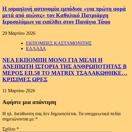
Η ισραηλινή αστυνομία εμπόδισε «για πρώτη φορά
μετά από αιώνες» τον Καθολικό Πατριάρχη
Ιεροσολύμων να εισέλθει στον Πανάγιο Τάφο
29 Μαρτίου 2026
ΕΚΠΟΜΠΕΣ ΚΑΣΤΑΜΟΝΙΤΗΣ
ΕΛΛΑΔΑ
ΝΕΑ ΕΚΠΟΜΠΗ ΜΟΝΟ ΓΙΑ ΜΕΛΗ Η
ΑΝΕΙΠΩΤΗ ΙΣΤΟΡΙΑ ΤΗΣ ΑΝΘΡΩΠΟΤΗΤΑΣ Β
ΜΕΡΟΣ ΕΠ.58 ΤΟ MATRIX ΤΣΑΛΑΚΩΘΗΚΕ…
ΚΡΙΣΙΜΕΣ ΩΡΕΣ
11 Μαρτίου 2026
Αφήστε μια απάντηση
Η ηλ. διεύθυνση σας δεν δημοσιεύεται.
Τα υποχρεωτικά πεδία
σημειώνονται με
*
Σχόλιο
*