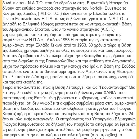
δυνάμεις του .Ν.Α.Τ.Ο. που θα εδρεύουν στην Ευρωπαϊκή Ήπειρο θα
δίνουν απ ευθείας αναφορά στο στρατηγείο του Norfolk. Συνεπώς το
Κέντρο της Σούδας ( M.I.O.T.C. ) δεν ανήκει στην Ελλάδα αλλά στο
Γενικό Επιτελείο των Η.Π.Α. όπως δηλώνει και γραπτά το Ν.Α.Τ.Ο. μ.
Δηλαδή το Ελληνικό έδαφος μετατρέπεται σε «αντιτρομοκρατική» Βάση
του Αμερικανικού Στρατού. Όταν το γενικό στρατηγείο (A.C.T.)
χαρακτηρίζεται και καταγράφεται επίσημα ως στρατηγείο «για την
ασφάλεια των Η.Π.Α.» . Από το 1953 Η ιστορία της εγκατάστασης
Αμερικάνων στην Ελλάδα ξεκινά από το 1953. 30 χρόνια τώρα η Βάση
της Σούδας χρησιμοποιήθηκε σε όλες τις εκστρατείες και τους πολέμους.
Από τον Αραβοϊσραηλινό πόλεμο μέχρι την «Καταιγίδα της ερήμου», και
από τον διαμελισμό της Γιουγκοσλαβίας και την επίθεση στο Αφγανιστάν,
μέχρι τον πρόσφατο πόλεμο και την κατοχή στο Ιράκ, η Βάση της Σούδας
αποτέλεσε ένα από τα βασικά ορμητήρια των Αμερικανών στη Μεσόγειο.
Το τελευταίο δε διάστημα, μπαίνει άμεσα το ζήτημα του εκσυγχρονισμού
και της επέκτασής της.
Τώρα αποκαλύπτεται πως η Βάση λειτουργεί και ως “Γκουαντανάμο” Μια
καταγγελία εκθέτει την κυβέρνηση που δηλώνει άγνοια ΧΑΝΙΑ: του
ανταποκριτή μας Εκτεθειμένη βρίσκεται η κυβέρνηση, καθώς ουσιαστικά
παραδέχεται ότι δεν γνωρίζει τι ακριβώς συμβαίνει μέσα στην αμερικανική
Βάση της Σούδας και ειδικότερα αν αληθεύει η καταγγελία του Γιώργου
Καρατζαφέρη ότι κρατούνται και ανακρίνονται στη Βάση τουλάχιστον 24
άτομα ισλαμικής καταγωγής. O εκπρόσωπος του Υπουργείου Εξωτερικών
Γιώργος Kουμουτσάκος σε δήλωσή του προχθές το απόγευμα ανέφερε ότι
«η κυβέρνηση δεν έχει καμία απολύτως πληροφόρηση ή γνώση για όσα
αναφέρονται στην επιστολή που έστειλε σήμερα (σ.σ. προχθές) το