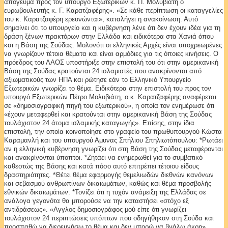
απόγευμα προς τον υπουργό Eξωτερικών κ. Π. Mολυβιάτη ο
ευρωβουλευτής κ. Γ. Kαρατζαφέρης». «Σε κάθε περίπτωση οι καταγγελίες
του κ. Kαρατζαφέρη ερευνώνται», καταλήγει η ανακοίνωση. Αυτό
σημαίνει ότι το υπουργείο και η κυβέρνηση λένε ότι δεν έχουν ιδέα για τη
δράση ξένων πρακτόρων στην Ελλάδα και ειδικότερα στα Χανιά όπου
και η Βάση της Σούδας. Μολονότι οι ελληνικές Αρχές είναι υποχρεωμένες
να γνωρίζουν τέτοια θέματα και είναι αρμόδιες για τις όποιες κινήσεις. Ο
πρόεδρος του ΛΑΟΣ υποστήριξε στην επιστολή του ότι στην αμερικανική
Βάση της Σούδας κρατούνται 24 ισλαμιστές που ανακρίνονται από
αξιωματικούς των HΠA και ρώτησε εάν το Ελληνικό Υπουργείο
Eξωτερικών γνωρίζει το θέμα. Ειδικότερα στην επιστολή του προς τον
υπουργό Εξωτερικών Πέτρο Μολυβιάτη, ο κ. Καρατζαφέρης αναφέρεται
σε «δημοσιογραφική πηγή του εξωτερικού», η οποία τον ενημέρωσε ότι
«έχουν μεταφερθεί και κρατούνται στην αμερικανική Βάση της Σούδας
τουλάχιστον 24 άτομα ισλαμικής καταγωγής». Επίσης, στην ίδια
επιστολή, την οποία κοινοποίησε στο γραφείο του πρωθυπουργού Κώστα
Καραμανλή και του υπουργού Αμυνας Σπήλιου Σπηλιωτόπουλου: *Ρωτάει
αν η ελληνική κυβέρνηση γνωρίζει ότι στη Βάση της Σούδας μεταφέρονται
και ανακρίνονται ύποπτοι. *Ζητάει να ενημερωθεί για το συμβατικό
καθεστώς της Βάσης και κατά πόσο αυτό επιτρέπει τέτοιου είδους
δραστηριότητες. *Θέτει θέμα εφαρμογής θεμελιωδών διεθνών κανόνων
και σεβασμού ανθρωπίνων δικαιωμάτων, καθώς και θέμα προσβολής
εθνικών δικαιωμάτων. *Τονίζει ότι η τυχόν ανάμειξη της Ελλάδας σε
ανάλογα γεγονότα θα μπορούσε να την καταστήσει «στόχο εξ
αντιδράσεως». «Αγγλος δημοσιογράφος μού είπε ότι γνωρίζει
τουλάχιστον 24 περιπτώσεις υπόπτων που οδηγήθηκαν στη Σούδα και
προσπαθώ να διερευνήσω το θέμα και δεν μπορώ να βγάλω άκρη»,