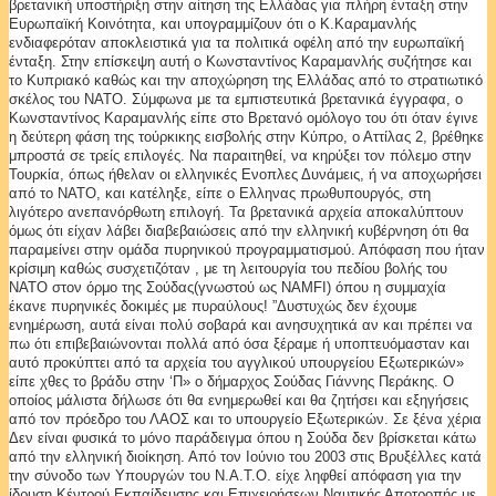
βρετανική υποστήριξη στην αίτηση της Ελλάδας για πλήρη ένταξη στην
Ευρωπαϊκή Κοινότητα, και υπογραμμίζουν ότι ο Κ.Καραμανλής
ενδιαφερόταν αποκλειστικά για τα πολιτικά οφέλη από την ευρωπαϊκή
ένταξη. Στην επίσκεψη αυτή ο Κωνσταντίνος Καραμανλής συζήτησε και
το Κυπριακό καθώς και την αποχώρηση της Ελλάδας από το στρατιωτικό
σκέλος του ΝΑΤΟ. Σύμφωνα με τα εμπιστευτικά βρετανικά έγγραφα, ο
Κωνσταντίνος Καραμανλής είπε στο Βρετανό ομόλογο του ότι όταν έγινε
η δεύτερη φάση της τούρκικης εισβολής στην Κύπρο, ο Αττίλας 2, βρέθηκε
μπροστά σε τρείς επιλογές. Να παραιτηθεί, να κηρύξει τον πόλεμο στην
Τουρκία, όπως ήθελαν οι ελληνικές Ενοπλες Δυνάμεις, ή να αποχωρήσει
από το ΝΑΤΟ, και κατέληξε, είπε ο Ελληνας πρωθυπουργός, στη
λιγότερο ανεπανόρθωτη επιλογή. Τα βρετανικά αρχεία αποκαλύπτουν
όμως ότι είχαν λάβει διαβεβαιώσεις από την ελληνική κυβέρνηση ότι θα
παραμείνει στην ομάδα πυρηνικού προγραμματισμού. Απόφαση που ήταν
κρίσιμη καθώς συσχετιζόταν , με τη λειτουργία του πεδίου βολής του
ΝΑΤΟ στον όρμο της Σούδας(γνωστού ως NAMFI) όπου η συμμαχία
έκανε πυρηνικές δοκιμές με πυραύλους! ”Δυστυχώς δεν έχουμε
ενημέρωση, αυτά είναι πολύ σοβαρά και ανησυχητικά αν και πρέπει να
πω ότι επιβεβαιώνονται πολλά από όσα ξέραμε ή υποπτευόμασταν και
αυτό προκύπτει από τα αρχεία του αγγλικού υπουργείου Εξωτερικών»
είπε χθες το βράδυ στην ‘Π» ο δήμαρχος Σούδας Γιάννης Περάκης. Ο
οποίος μάλιστα δήλωσε ότι θα ενημερωθεί και θα ζητήσει και εξηγήσεις
από τον πρόεδρο του ΛΑΟΣ και το υπουργείο Εξωτερικών. Σε ξένα χέρια
Δεν είναι φυσικά το μόνο παράδειγμα όπου η Σούδα δεν βρίσκεται κάτω
από την ελληνική διοίκηση. Από τον Ιούνιο του 2003 στις Βρυξέλλες κατά
την σύνοδο των Υπουργών του Ν.Α.Τ.Ο. είχε ληφθεί απόφαση για την
ίδρυση Κέντρού Εκπαίδευσης και Επιχειρήσεων Ναυτικής Αποτροπής με