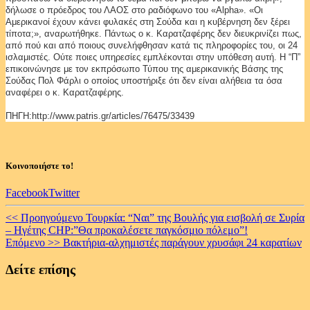
δήλωσε ο πρόεδρος του ΛΑΟΣ στο ραδιόφωνο του «Alpha». «Οι
Αμερικανοί έχουν κάνει φυλακές στη Σούδα και η κυβέρνηση δεν ξέρει
τίποτα;», αναρωτήθηκε. Πάντως ο κ. Καρατζαφέρης δεν διευκρινίζει πως,
από πού και από ποιους συνελήφθησαν κατά τις πληροφορίες του, οι 24
ισλαμιστές. Ούτε ποιες υπηρεσίες εμπλέκονται στην υπόθεση αυτή. H “Π”
επικοινώνησε με τον εκπρόσωπο Τύπου της αμερικανικής Βάσης της
Σούδας Πολ Φάρλι ο οποίος υποστήριξε ότι δεν είναι αλήθεια τα όσα
αναφέρει ο κ. Καρατζαφέρης.
ΠΗΓΗ:http://www.patris.gr/articles/76475/33439
Κοινοποιήστε το!
Facebook
Twitter
Continue
<< Προηγούμενο
Τουρκία: “Ναι” της Βουλής για εισβολή σε Συρία
– Ηγέτης CHP:”Θα προκαλέσετε παγκόσμιο πόλεμο”!
Reading
Επόμενο >>
Βακτήρια-αλχημιστές παράγουν χρυσάφι 24 καρατίων
Δείτε επίσης