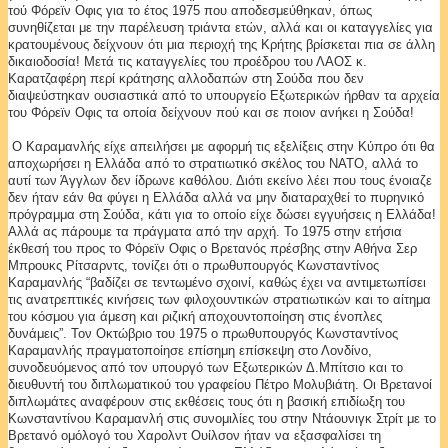
τού Φόρεϊν Οφις για το έτος 1975 που αποδεσμεύθηκαν, όπως
συνηθίζεται με την παρέλευση τριάντα ετών, αλλά και οι καταγγελίες για
κρατουμένους δείχνουν ότι μια περιοχή της Κρήτης βρίσκεται πια σε άλλη
δικαιοδοσία! Μετά τις καταγγελίες του προέδρου του ΛΑΟΣ κ.
Καρατζαφέρη περί κράτησης αλλοδαπών στη Σούδα που δεν
διαψεύστηκαν ουσιαστικά από το υπουργείο Εξωτερικών ήρθαν τα αρχεία
του Φόρεϊν Οφις τα οποία δείχνουν πού και σε ποιον ανήκει η Σούδα!
Ο Καραμανλής είχε απειλήσει με αφορμή τις εξελίξεις στην Κύπρο ότι θα
αποχωρήσει η Ελλάδα από το στρατιωτικό σκέλος του ΝΑΤΟ, αλλά το
αυτί των Άγγλων δεν ίδρωνε καθόλου. Διότι εκείνο λέει που τους ένοιαζε
δεν ήταν εάν θα φύγει η Ελλάδα αλλά να μην διαταραχθεί το πυρηνικό
πρόγραμμα στη Σούδα, κάτι για το οποίο είχε δώσει εγγυήσεις η Ελλάδα!
Αλλά ας πάρουμε τα πράγματα από την αρχή. Το 1975 στην ετήσια
έκθεσή του προς το Φόρεϊν Οφις ο Βρετανός πρέσβης στην Αθήνα Σερ
Μπρουκς Ρίτσαρντς, τονίζει ότι ο πρωθυπουργός Κωνσταντίνος
Καραμανλής “βαδίζει σε τεντωμένο σχοινί, καθώς έχει να αντιμετωπίσει
τις ανατρεπτικές κινήσεις των φιλοχουντικών στρατιωτικών και το αίτημα
του κόσμου για άμεση και ριζική αποχουντοποίηση στις ένοπλες
δυνάμεις”. Τον Οκτώβριο του 1975 ο πρωθυπουργός Κωνσταντίνος
Καραμανλής πραγματοποίησε επίσημη επίσκεψη στο Λονδίνο,
συνοδευόμενος από τον υπουργό των Εξωτερικών Δ.Μπίτσιο και το
διευθυντή του διπλωματικού του γραφείου Πέτρο Μολυβιάτη. Οι Βρετανοί
διπλωμάτες αναφέρουν στις εκθέσεις τους ότι η βασική επιδίωξη του
Κωνσταντίνου Καραμανλή στις συνομιλίες του στην Ντάουνιγκ Στρίτ με το
Βρετανό ομόλογό του Χαρολντ Ουίλσον ήταν να εξασφαλίσει τη