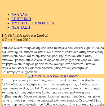
ΕΛΛΑΔΑ
ΕΠΙΣΤΗΜΗ
ΜΥΣΤΙΚΗ ΤΕΧΝΟΛΟΓΙΑ
ΝΕΑ ΤΑΞΗ
ΠΥΡΗΝΙΚΑ κρύβει η Σούδα!
4 Οκτωβρίου 2012
Επιβεβαιώνεται πλήρως σήμερα από τα αρχεία του Φόρεϊν Οφις .Η Σoύδα
όχι μόνο κρύβει πυρηνικά όπλα αλλά στην αμερικανική αυτή στρατιωτική
Βάση έχουν γίνει και πυρηνικές δοκιμές! Την συγκλονιστική αυτή
αποκάλυψη που επιβεβαιώνει πλήρως τις ανησυχίες του κρητικού λαού
επιβεβαιώνουν πλήρως με τον πλέον αδιάψευστο τρόπο τα μυστικά
αρχεία του Φόρεϊν Οφις που δόθηκαν χθες στη δημοσιότητα με
καθυστέρηση 30 χρόνων!
Στα απόρρητα ως χθες αυτά έγγραφα, αποκαλύπτεται ότι οι Αγγλοι το
1975 ουδόλως ενδιαφέρθηκαν για την αποχώρηση της Ελλάδας από το
στρατιωτικό σκέλος του ΝΑΤΟ, όσο ανησύχησαν μήπως και διαταραχθεί
το πυρηνικό πρόγραμμα στη Σούδα, για το οποίο μάλιστα η τότε
κυβέρνηση είχε δώσει εγγυήσεις! Εδώ και χρόνια η Σούδα και όχι μόνο
φαίνεται πως έχει πάψει να αποτελεί ελληνικό έδαφος. Οι αποκαλύψεις
για τις πυρηνικές δοκιμές που ήρθαν στο φως από τα εμπιστευτικά αρχεία