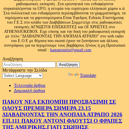
ραδιοφωνικές εκπομπές .Στα ερευνητικά του ενδιαφέροντα
συγκαταλέγονται τα UFO, η ιστορία του ευρύτερου ελληνικού χώρου κ.ά.
Στα συλλεκτικά του ενδιαφέροντα περιλαμβάνονται τα γραμματόσημα, τα
νομίσματα και τα χαρτονομίσματα.Είναι Έφεδρος Ειδικός Επιστήμονας
του Γ.Ε.Σ στο κλάδο των Διαβιβάσεων.Συμμετείχε στις ραδιοφωνικές
εκπομπές ΑΓΝΩΣΤΟΙ ΕΠΙΣΚΕΠΤΕΣ και ΟΙ ΧΡΗΣΤΕΣ στο
ATHENSJUKEBOX .Ειχε επισης και την δική του ραδιοφωνική εκπομπή
με τίτλο “ΔΙΑΒΑΙΝΟΝΤΑΣ ΤΗΝ ΑΝΟΠΑΙΑ ΑΤΡΑΠΟ” στο web radio
του Ε.Ο.Ε με θέματα που σκοπό έχουν να ξυπνήσουν και άλλους
συντρόφους για να περιμένουμε τους βαρβάρους ξένους ή μη.Προσωπικό
email :
kastamonitis@gmail.com
Αναζήτηση
Αναζήτηση
για:
Μετάφραστε την Σελίδα
Powered by
Translate
Τελευταία άρθρα
Δημοφιλή άρθρα
ΠΑΚΟΥ ΝΕΑ ΕΚΠΟΜΠΗ ΠΡΟΣΒΑΣΙΜΗ ΣΕ
ΟΛΟΥΣ ΠΡΕΜΙΕΡΑ ΣΗΜΕΡΑ 23.15
ΔΙΑΒΑΙΝΟΝΤΑΣ ΤΗΝ ΑΝΟΠΑΙΑ ΑΤΡΑΠΟ 2026
ΕΠ.111 ΠΑΚΟΥ ΑΝΤΟΝΙ ΦΑΟΥΤΣΙ Ο ΦΡΑΠΕΣ
ΤΗΣ ΑΜΕΡΙΚΗΣ.ΓΙΑΤΙ ΣΙΩΠΗΣΕ