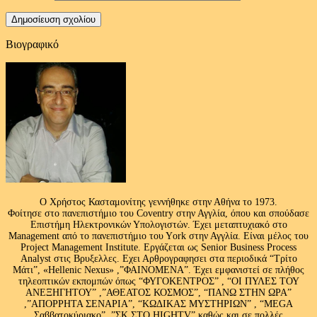
Βιογραφικό
Ο Χρήστος Κασταμονίτης γεννήθηκε στην Αθήνα το 1973.
Φοίτησε στο πανεπιστήμιο του Coventry στην Αγγλία, όπου και σπούδασε
Επιστήμη Ηλεκτρονικών Υπολογιστών. Έχει μεταπτυχιακό στο
Management από το πανεπιστήμιο του Υork στην Αγγλία. Είναι μέλος του
Project Management Institute. Εργάζεται ως Senior Business Process
Analyst στις Βρυξελλες. Εχει Αρθρογραφησει στα περιοδικά “Τρίτο
Μάτι”, «Hellenic Nexus» ,”ΦΑΙΝΟΜΕΝΑ”. Έχει εμφανιστεί σε πλήθος
τηλεοπτικών εκπομπών όπως “ΦΥΓΟΚΕΝΤΡΟΣ” , “ΟΙ ΠΥΛΕΣ ΤΟΥ
ΑΝΕΞΗΓΗΤΟΥ” ,”ΑΘΕΑΤΟΣ ΚΟΣΜΟΣ”, “ΠΑΝΩ ΣΤΗΝ ΩΡΑ”
,”ΑΠΟΡΡΗΤΑ ΣΕΝΑΡΙΑ”, “ΚΩΔΙΚΑΣ ΜΥΣΤΗΡΙΩΝ” , “MEGA
Σαββατοκύριακο” ,”ΣΚ ΣΤΟ HIGHTV” καθώς και σε πολλές