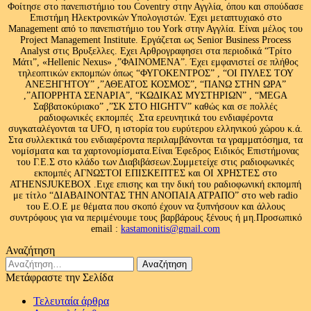
Φοίτησε στο πανεπιστήμιο του Coventry στην Αγγλία, όπου και σπούδασε
Επιστήμη Ηλεκτρονικών Υπολογιστών. Έχει μεταπτυχιακό στο
Management από το πανεπιστήμιο του Υork στην Αγγλία. Είναι μέλος του
Project Management Institute. Εργάζεται ως Senior Business Process
Analyst στις Βρυξελλες. Εχει Αρθρογραφησει στα περιοδικά “Τρίτο
Μάτι”, «Hellenic Nexus» ,”ΦΑΙΝΟΜΕΝΑ”. Έχει εμφανιστεί σε πλήθος
τηλεοπτικών εκπομπών όπως “ΦΥΓΟΚΕΝΤΡΟΣ” , “ΟΙ ΠΥΛΕΣ ΤΟΥ
ΑΝΕΞΗΓΗΤΟΥ” ,”ΑΘΕΑΤΟΣ ΚΟΣΜΟΣ”, “ΠΑΝΩ ΣΤΗΝ ΩΡΑ”
,”ΑΠΟΡΡΗΤΑ ΣΕΝΑΡΙΑ”, “ΚΩΔΙΚΑΣ ΜΥΣΤΗΡΙΩΝ” , “MEGA
Σαββατοκύριακο” ,”ΣΚ ΣΤΟ HIGHTV” καθώς και σε πολλές
ραδιοφωνικές εκπομπές .Στα ερευνητικά του ενδιαφέροντα
συγκαταλέγονται τα UFO, η ιστορία του ευρύτερου ελληνικού χώρου κ.ά.
Στα συλλεκτικά του ενδιαφέροντα περιλαμβάνονται τα γραμματόσημα, τα
νομίσματα και τα χαρτονομίσματα.Είναι Έφεδρος Ειδικός Επιστήμονας
του Γ.Ε.Σ στο κλάδο των Διαβιβάσεων.Συμμετείχε στις ραδιοφωνικές
εκπομπές ΑΓΝΩΣΤΟΙ ΕΠΙΣΚΕΠΤΕΣ και ΟΙ ΧΡΗΣΤΕΣ στο
ATHENSJUKEBOX .Ειχε επισης και την δική του ραδιοφωνική εκπομπή
με τίτλο “ΔΙΑΒΑΙΝΟΝΤΑΣ ΤΗΝ ΑΝΟΠΑΙΑ ΑΤΡΑΠΟ” στο web radio
του Ε.Ο.Ε με θέματα που σκοπό έχουν να ξυπνήσουν και άλλους
συντρόφους για να περιμένουμε τους βαρβάρους ξένους ή μη.Προσωπικό
email :
kastamonitis@gmail.com
Αναζήτηση
Αναζήτηση
για:
Μετάφραστε την Σελίδα
Τελευταία άρθρα