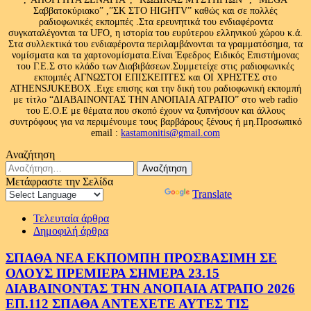
Σαββατοκύριακο” ,”ΣΚ ΣΤΟ HIGHTV” καθώς και σε πολλές
ραδιοφωνικές εκπομπές .Στα ερευνητικά του ενδιαφέροντα
συγκαταλέγονται τα UFO, η ιστορία του ευρύτερου ελληνικού χώρου κ.ά.
Στα συλλεκτικά του ενδιαφέροντα περιλαμβάνονται τα γραμματόσημα, τα
νομίσματα και τα χαρτονομίσματα.Είναι Έφεδρος Ειδικός Επιστήμονας
του Γ.Ε.Σ στο κλάδο των Διαβιβάσεων.Συμμετείχε στις ραδιοφωνικές
εκπομπές ΑΓΝΩΣΤΟΙ ΕΠΙΣΚΕΠΤΕΣ και ΟΙ ΧΡΗΣΤΕΣ στο
ATHENSJUKEBOX .Ειχε επισης και την δική του ραδιοφωνική εκπομπή
με τίτλο “ΔΙΑΒΑΙΝΟΝΤΑΣ ΤΗΝ ΑΝΟΠΑΙΑ ΑΤΡΑΠΟ” στο web radio
του Ε.Ο.Ε με θέματα που σκοπό έχουν να ξυπνήσουν και άλλους
συντρόφους για να περιμένουμε τους βαρβάρους ξένους ή μη.Προσωπικό
email :
kastamonitis@gmail.com
Αναζήτηση
Αναζήτηση
για:
Μετάφραστε την Σελίδα
Powered by
Translate
Τελευταία άρθρα
Δημοφιλή άρθρα
ΣΠΑΘΑ ΝΕΑ ΕΚΠΟΜΠΗ ΠΡΟΣΒΑΣΙΜΗ ΣΕ
ΟΛΟΥΣ ΠΡΕΜΙΕΡΑ ΣΗΜΕΡΑ 23.15
ΔΙΑΒΑΙΝΟΝΤΑΣ ΤΗΝ ΑΝΟΠΑΙΑ ΑΤΡΑΠΟ 2026
ΕΠ.112 ΣΠΑΘΑ ΑΝΤΕΧΕΤΕ ΑΥΤΕΣ ΤΙΣ