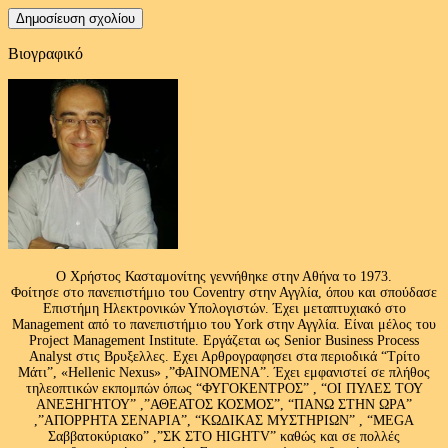
Βιογραφικό
Ο Χρήστος Κασταμονίτης γεννήθηκε στην Αθήνα το 1973.
Φοίτησε στο πανεπιστήμιο του Coventry στην Αγγλία, όπου και σπούδασε
Επιστήμη Ηλεκτρονικών Υπολογιστών. Έχει μεταπτυχιακό στο
Management από το πανεπιστήμιο του Υork στην Αγγλία. Είναι μέλος του
Project Management Institute. Εργάζεται ως Senior Business Process
Analyst στις Βρυξελλες. Εχει Αρθρογραφησει στα περιοδικά “Τρίτο
Μάτι”, «Hellenic Nexus» ,”ΦΑΙΝΟΜΕΝΑ”. Έχει εμφανιστεί σε πλήθος
τηλεοπτικών εκπομπών όπως “ΦΥΓΟΚΕΝΤΡΟΣ” , “ΟΙ ΠΥΛΕΣ ΤΟΥ
ΑΝΕΞΗΓΗΤΟΥ” ,”ΑΘΕΑΤΟΣ ΚΟΣΜΟΣ”, “ΠΑΝΩ ΣΤΗΝ ΩΡΑ”
,”ΑΠΟΡΡΗΤΑ ΣΕΝΑΡΙΑ”, “ΚΩΔΙΚΑΣ ΜΥΣΤΗΡΙΩΝ” , “MEGA
Σαββατοκύριακο” ,”ΣΚ ΣΤΟ HIGHTV” καθώς και σε πολλές