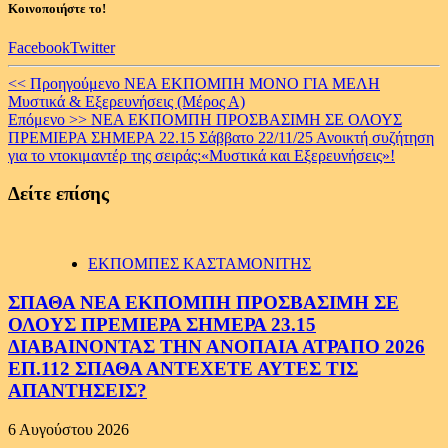
Κοινοποιήστε το!
Facebook
Twitter
Continue
<< Προηγούμενο
ΝΕΑ ΕΚΠΟΜΠΗ ΜΟΝΟ ΓΙΑ ΜΕΛΗ
Μυστικά & Εξερευνήσεις (Μέρος Α)
Reading
Επόμενο >>
ΝΕΑ ΕΚΠΟΜΠΗ ΠΡΟΣΒΑΣΙΜΗ ΣΕ ΟΛΟΥΣ
ΠΡΕΜΙΕΡΑ ΣΗΜΕΡΑ 22.15 Σάββατο 22/11/25 Ανοικτή συζήτηση
για το ντοκιμαντέρ της σειράς:«Μυστικά και Εξερευνήσεις»!
Δείτε επίσης
ΕΚΠΟΜΠΕΣ ΚΑΣΤΑΜΟΝΙΤΗΣ
ΣΠΑΘΑ ΝΕΑ ΕΚΠΟΜΠΗ ΠΡΟΣΒΑΣΙΜΗ ΣΕ
ΟΛΟΥΣ ΠΡΕΜΙΕΡΑ ΣΗΜΕΡΑ 23.15
ΔΙΑΒΑΙΝΟΝΤΑΣ ΤΗΝ ΑΝΟΠΑΙΑ ΑΤΡΑΠΟ 2026
ΕΠ.112 ΣΠΑΘΑ ΑΝΤΕΧΕΤΕ ΑΥΤΕΣ ΤΙΣ
ΑΠΑΝΤΗΣΕΙΣ?
6 Αυγούστου 2026