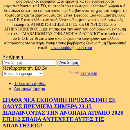
ραδιοφωνικές εκπομπές .Στα ερευνητικά του ενδιαφέροντα
συγκαταλέγονται τα UFO, η ιστορία του ευρύτερου ελληνικού χώρου κ.ά.
Στα συλλεκτικά του ενδιαφέροντα περιλαμβάνονται τα γραμματόσημα, τα
νομίσματα και τα χαρτονομίσματα.Είναι Έφεδρος Ειδικός Επιστήμονας
του Γ.Ε.Σ στο κλάδο των Διαβιβάσεων.Συμμετείχε στις ραδιοφωνικές
εκπομπές ΑΓΝΩΣΤΟΙ ΕΠΙΣΚΕΠΤΕΣ και ΟΙ ΧΡΗΣΤΕΣ στο
ATHENSJUKEBOX .Ειχε επισης και την δική του ραδιοφωνική εκπομπή
με τίτλο “ΔΙΑΒΑΙΝΟΝΤΑΣ ΤΗΝ ΑΝΟΠΑΙΑ ΑΤΡΑΠΟ” στο web radio
του Ε.Ο.Ε με θέματα που σκοπό έχουν να ξυπνήσουν και άλλους
συντρόφους για να περιμένουμε τους βαρβάρους ξένους ή μη.Προσωπικό
email :
kastamonitis@gmail.com
Αναζήτηση
Αναζήτηση
για:
Μετάφραστε την Σελίδα
Powered by
Translate
Τελευταία άρθρα
Δημοφιλή άρθρα
ΣΠΑΘΑ ΝΕΑ ΕΚΠΟΜΠΗ ΠΡΟΣΒΑΣΙΜΗ ΣΕ
ΟΛΟΥΣ ΠΡΕΜΙΕΡΑ ΣΗΜΕΡΑ 23.15
ΔΙΑΒΑΙΝΟΝΤΑΣ ΤΗΝ ΑΝΟΠΑΙΑ ΑΤΡΑΠΟ 2026
ΕΠ.112 ΣΠΑΘΑ ΑΝΤΕΧΕΤΕ ΑΥΤΕΣ ΤΙΣ
ΑΠΑΝΤΗΣΕΙΣ?