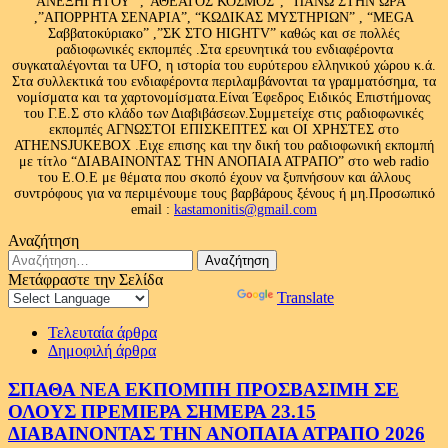
ΑΝΕΞΗΓΗΤΟΥ” ,”ΑΘΕΑΤΟΣ ΚΟΣΜΟΣ”, “ΠΑΝΩ ΣΤΗΝ ΩΡΑ”
,”ΑΠΟΡΡΗΤΑ ΣΕΝΑΡΙΑ”, “ΚΩΔΙΚΑΣ ΜΥΣΤΗΡΙΩΝ” , “MEGA
Σαββατοκύριακο” ,”ΣΚ ΣΤΟ HIGHTV” καθώς και σε πολλές
ραδιοφωνικές εκπομπές .Στα ερευνητικά του ενδιαφέροντα
συγκαταλέγονται τα UFO, η ιστορία του ευρύτερου ελληνικού χώρου κ.ά.
Στα συλλεκτικά του ενδιαφέροντα περιλαμβάνονται τα γραμματόσημα, τα
νομίσματα και τα χαρτονομίσματα.Είναι Έφεδρος Ειδικός Επιστήμονας
του Γ.Ε.Σ στο κλάδο των Διαβιβάσεων.Συμμετείχε στις ραδιοφωνικές
εκπομπές ΑΓΝΩΣΤΟΙ ΕΠΙΣΚΕΠΤΕΣ και ΟΙ ΧΡΗΣΤΕΣ στο
ATHENSJUKEBOX .Ειχε επισης και την δική του ραδιοφωνική εκπομπή
με τίτλο “ΔΙΑΒΑΙΝΟΝΤΑΣ ΤΗΝ ΑΝΟΠΑΙΑ ΑΤΡΑΠΟ” στο web radio
του Ε.Ο.Ε με θέματα που σκοπό έχουν να ξυπνήσουν και άλλους
συντρόφους για να περιμένουμε τους βαρβάρους ξένους ή μη.Προσωπικό
email :
kastamonitis@gmail.com
Αναζήτηση
Αναζήτηση
για:
Μετάφραστε την Σελίδα
Powered by
Translate
Τελευταία άρθρα
Δημοφιλή άρθρα
ΣΠΑΘΑ ΝΕΑ ΕΚΠΟΜΠΗ ΠΡΟΣΒΑΣΙΜΗ ΣΕ
ΟΛΟΥΣ ΠΡΕΜΙΕΡΑ ΣΗΜΕΡΑ 23.15
ΔΙΑΒΑΙΝΟΝΤΑΣ ΤΗΝ ΑΝΟΠΑΙΑ ΑΤΡΑΠΟ 2026