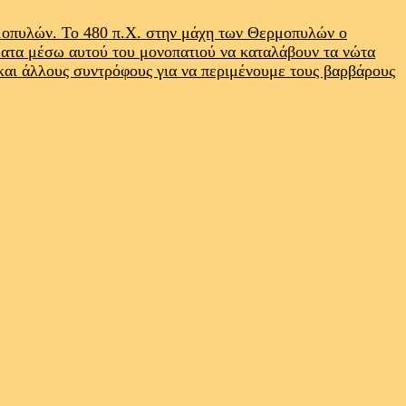
ρμοπυλών. Το 480 π.Χ. στην μάχη των Θερμοπυλών ο
ματα μέσω αυτού του μονοπατιού να καταλάβουν τα νώτα
 και άλλους συντρόφους για να περιμένουμε τους βαρβάρους