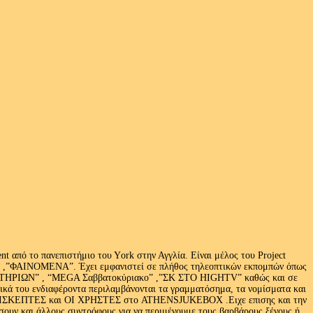
 από το πανεπιστήμιο του Υork στην Αγγλία. Είναι μέλος του Project
exus» ,”ΦΑΙΝΟΜΕΝΑ”. Έχει εμφανιστεί σε πλήθος τηλεοπτικών εκπομπών όπως
ΩΝ” , “MEGA Σαββατοκύριακο” ,”ΣΚ ΣΤΟ HIGHTV” καθώς και σε
τικά του ενδιαφέροντα περιλαμβάνονται τα γραμματόσημα, τα νομίσματα και
Ι ΕΠΙΣΚΕΠΤΕΣ και ΟΙ ΧΡΗΣΤΕΣ στο ATHENSJUKEBOX .Ειχε επισης και την
ν και άλλους συντρόφους για να περιμένουμε τους βαρβάρους ξένους ή