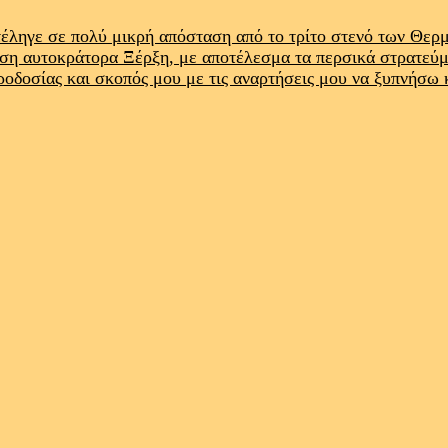
έληγε σε πολύ μικρή απόσταση από το τρίτο στενό των Θε
ρση αυτοκράτορα Ξέρξη, με αποτέλεσμα τα περσικά στρατεύ
προδοσίας και σκοπός μου με τις αναρτήσεις μου να ξυπνήσω