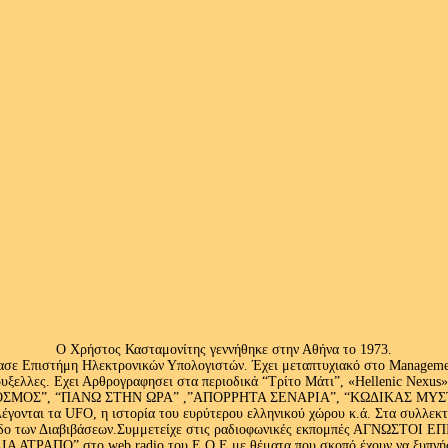
Ο Χρήστος Κασταμονίτης γεννήθηκε στην Αθήνα το 1973.
ασε Επιστήμη Ηλεκτρονικών Υπολογιστών. Έχει μεταπτυχιακό στο Management
ς Βρυξελλες. Εχει Αρθρογραφησει στα περιοδικά “Τρίτο Μάτι”, «Hellenic N
ΟΣ”, “ΠΑΝΩ ΣΤΗΝ ΩΡΑ” ,”ΑΠΟΡΡΗΤΑ ΣΕΝΑΡΙΑ”, “ΚΩΔΙΚΑΣ ΜΥΣΤΗΡΙ
έγονται τα UFO, η ιστορία του ευρύτερου ελληνικού χώρου κ.ά. Στα συλλεκ
 κλάδο των Διαβιβάσεων.Συμμετείχε στις ραδιοφωνικές εκπομπές ΑΓΝΩΣΤΟ
ΤΡΑΠΟ” στο web radio του Ε.Ο.Ε με θέματα που σκοπό έχουν να ξυπνήσου