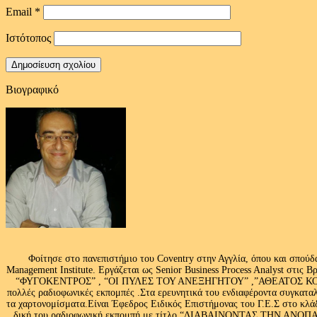
Email
*
Ιστότοπος
Βιογραφικό
Φοίτησε στο πανεπιστήμιο του Coventry στην Αγγλία, όπου και σπούδ
Management Institute. Εργάζεται ως Senior Business Process Analyst στι
“ΦΥΓΟΚΕΝΤΡΟΣ” , “ΟΙ ΠΥΛΕΣ ΤΟΥ ΑΝΕΞΗΓΗΤΟΥ” ,”ΑΘΕΑΤΟΣ ΚΟΣΜ
πολλές ραδιοφωνικές εκπομπές .Στα ερευνητικά του ενδιαφέροντα συγκαταλ
τα χαρτονομίσματα.Είναι Έφεδρος Ειδικός Επιστήμονας του Γ.Ε.Σ στο
δική του ραδιοφωνική εκπομπή με τίτλο “ΔΙΑΒΑΙΝΟΝΤΑΣ ΤΗΝ ΑΝΟΠΑΙΑ Α