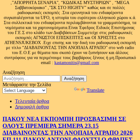
,”ΑΠΟΡΡΗΤΑ ΣΕΝΑΡΙΑ”, “ΚΩΔΙΚΑΣ ΜΥΣΤΗΡΙΩΝ” , “MEGA
Σαββατοκύριακο” ,”ΣΚ ΣΤΟ HIGHTV” καθώς και σε πολλές
ραδιοφωνικές εκπομπές .Στα ερευνητικά του ενδιαφέροντα
συγκαταλέγονται τα UFO, η ιστορία του ευρύτερου ελληνικού χώρου κ.ά.
Στα συλλεκτικά του ενδιαφέροντα περιλαμβάνονται τα γραμματόσημα, τα
νομίσματα και τα χαρτονομίσματα.Είναι Έφεδρος Ειδικός Επιστήμονας
του Γ.Ε.Σ στο κλάδο των Διαβιβάσεων.Συμμετείχε στις ραδιοφωνικές
εκπομπές ΑΓΝΩΣΤΟΙ ΕΠΙΣΚΕΠΤΕΣ και ΟΙ ΧΡΗΣΤΕΣ στο
ATHENSJUKEBOX .Ειχε επισης και την δική του ραδιοφωνική εκπομπή
με τίτλο “ΔΙΑΒΑΙΝΟΝΤΑΣ ΤΗΝ ΑΝΟΠΑΙΑ ΑΤΡΑΠΟ” στο web radio
του Ε.Ο.Ε με θέματα που σκοπό έχουν να ξυπνήσουν και άλλους
συντρόφους για να περιμένουμε τους βαρβάρους ξένους ή μη.Προσωπικό
email :
kastamonitis@gmail.com
Αναζήτηση
Αναζήτηση
για:
Μετάφραστε την Σελίδα
Powered by
Translate
Τελευταία άρθρα
Δημοφιλή άρθρα
ΠΑΚΟΥ ΝΕΑ ΕΚΠΟΜΠΗ ΠΡΟΣΒΑΣΙΜΗ ΣΕ
ΟΛΟΥΣ ΠΡΕΜΙΕΡΑ ΣΗΜΕΡΑ 23.15
ΔΙΑΒΑΙΝΟΝΤΑΣ ΤΗΝ ΑΝΟΠΑΙΑ ΑΤΡΑΠΟ 2026
ΕΠ.111 ΠΑΚΟΥ ΑΝΤΟΝΙ ΦΑΟΥΤΣΙ Ο ΦΡΑΠΕΣ