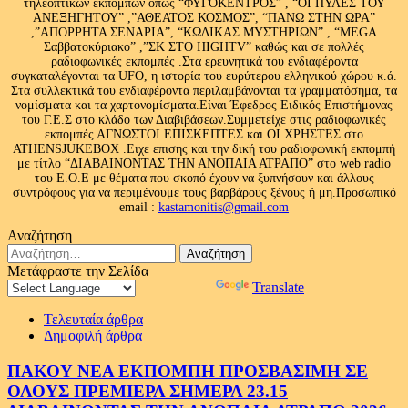
τηλεοπτικών εκπομπών όπως “ΦΥΓΟΚΕΝΤΡΟΣ” , “ΟΙ ΠΥΛΕΣ ΤΟΥ
ΑΝΕΞΗΓΗΤΟΥ” ,”ΑΘΕΑΤΟΣ ΚΟΣΜΟΣ”, “ΠΑΝΩ ΣΤΗΝ ΩΡΑ”
,”ΑΠΟΡΡΗΤΑ ΣΕΝΑΡΙΑ”, “ΚΩΔΙΚΑΣ ΜΥΣΤΗΡΙΩΝ” , “MEGA
Σαββατοκύριακο” ,”ΣΚ ΣΤΟ HIGHTV” καθώς και σε πολλές
ραδιοφωνικές εκπομπές .Στα ερευνητικά του ενδιαφέροντα
συγκαταλέγονται τα UFO, η ιστορία του ευρύτερου ελληνικού χώρου κ.ά.
Στα συλλεκτικά του ενδιαφέροντα περιλαμβάνονται τα γραμματόσημα, τα
νομίσματα και τα χαρτονομίσματα.Είναι Έφεδρος Ειδικός Επιστήμονας
του Γ.Ε.Σ στο κλάδο των Διαβιβάσεων.Συμμετείχε στις ραδιοφωνικές
εκπομπές ΑΓΝΩΣΤΟΙ ΕΠΙΣΚΕΠΤΕΣ και ΟΙ ΧΡΗΣΤΕΣ στο
ATHENSJUKEBOX .Ειχε επισης και την δική του ραδιοφωνική εκπομπή
με τίτλο “ΔΙΑΒΑΙΝΟΝΤΑΣ ΤΗΝ ΑΝΟΠΑΙΑ ΑΤΡΑΠΟ” στο web radio
του Ε.Ο.Ε με θέματα που σκοπό έχουν να ξυπνήσουν και άλλους
συντρόφους για να περιμένουμε τους βαρβάρους ξένους ή μη.Προσωπικό
email :
kastamonitis@gmail.com
Αναζήτηση
Αναζήτηση
για:
Μετάφραστε την Σελίδα
Powered by
Translate
Τελευταία άρθρα
Δημοφιλή άρθρα
ΠΑΚΟΥ ΝΕΑ ΕΚΠΟΜΠΗ ΠΡΟΣΒΑΣΙΜΗ ΣΕ
ΟΛΟΥΣ ΠΡΕΜΙΕΡΑ ΣΗΜΕΡΑ 23.15