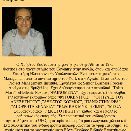
Ο Χρήστος Κασταμονίτης γεννήθηκε στην Αθήνα το 1973.
Φοίτησε στο πανεπιστήμιο του Coventry στην Αγγλία, όπου και σπούδασε
Επιστήμη Ηλεκτρονικών Υπολογιστών. Έχει μεταπτυχιακό στο
Management από το πανεπιστήμιο του Υork στην Αγγλία. Είναι μέλος του
Project Management Institute. Εργάζεται ως Senior Business Process
Analyst στις Βρυξελλες. Εχει Αρθρογραφησει στα περιοδικά “Τρίτο
Μάτι”, «Hellenic Nexus» ,”ΦΑΙΝΟΜΕΝΑ”. Έχει εμφανιστεί σε πλήθος
τηλεοπτικών εκπομπών όπως “ΦΥΓΟΚΕΝΤΡΟΣ” , “ΟΙ ΠΥΛΕΣ ΤΟΥ
ΑΝΕΞΗΓΗΤΟΥ” ,”ΑΘΕΑΤΟΣ ΚΟΣΜΟΣ”, “ΠΑΝΩ ΣΤΗΝ ΩΡΑ”
,”ΑΠΟΡΡΗΤΑ ΣΕΝΑΡΙΑ”, “ΚΩΔΙΚΑΣ ΜΥΣΤΗΡΙΩΝ” , “MEGA
Σαββατοκύριακο” ,”ΣΚ ΣΤΟ HIGHTV” καθώς και σε πολλές
ραδιοφωνικές εκπομπές .Στα ερευνητικά του ενδιαφέροντα
συγκαταλέγονται τα UFO, η ιστορία του ευρύτερου ελληνικού χώρου κ.ά.
Στα συλλεκτικά του ενδιαφέροντα περιλαμβάνονται τα γραμματόσημα, τα
νομίσματα και τα χαρτονομίσματα.Είναι Έφεδρος Ειδικός Επιστήμονας