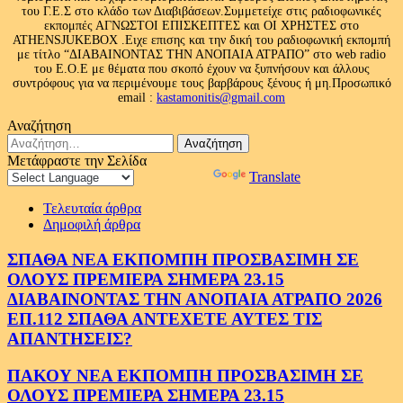
του Γ.Ε.Σ στο κλάδο των Διαβιβάσεων.Συμμετείχε στις ραδιοφωνικές
εκπομπές ΑΓΝΩΣΤΟΙ ΕΠΙΣΚΕΠΤΕΣ και ΟΙ ΧΡΗΣΤΕΣ στο
ATHENSJUKEBOX .Ειχε επισης και την δική του ραδιοφωνική εκπομπή
με τίτλο “ΔΙΑΒΑΙΝΟΝΤΑΣ ΤΗΝ ΑΝΟΠΑΙΑ ΑΤΡΑΠΟ” στο web radio
του Ε.Ο.Ε με θέματα που σκοπό έχουν να ξυπνήσουν και άλλους
συντρόφους για να περιμένουμε τους βαρβάρους ξένους ή μη.Προσωπικό
email :
kastamonitis@gmail.com
Αναζήτηση
Αναζήτηση
για:
Μετάφραστε την Σελίδα
Powered by
Translate
Τελευταία άρθρα
Δημοφιλή άρθρα
ΣΠΑΘΑ ΝΕΑ ΕΚΠΟΜΠΗ ΠΡΟΣΒΑΣΙΜΗ ΣΕ
ΟΛΟΥΣ ΠΡΕΜΙΕΡΑ ΣΗΜΕΡΑ 23.15
ΔΙΑΒΑΙΝΟΝΤΑΣ ΤΗΝ ΑΝΟΠΑΙΑ ΑΤΡΑΠΟ 2026
ΕΠ.112 ΣΠΑΘΑ ΑΝΤΕΧΕΤΕ ΑΥΤΕΣ ΤΙΣ
ΑΠΑΝΤΗΣΕΙΣ?
ΠΑΚΟΥ ΝΕΑ ΕΚΠΟΜΠΗ ΠΡΟΣΒΑΣΙΜΗ ΣΕ
ΟΛΟΥΣ ΠΡΕΜΙΕΡΑ ΣΗΜΕΡΑ 23.15