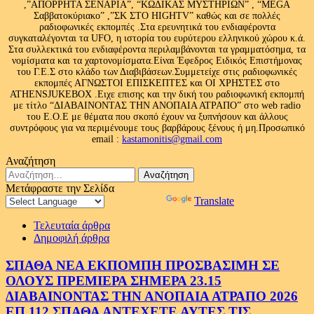
,”ΑΠΟΡΡΗΤΑ ΣΕΝΑΡΙΑ”, “ΚΩΔΙΚΑΣ ΜΥΣΤΗΡΙΩΝ” , “MEGA
Σαββατοκύριακο” ,”ΣΚ ΣΤΟ HIGHTV” καθώς και σε πολλές
ραδιοφωνικές εκπομπές .Στα ερευνητικά του ενδιαφέροντα
συγκαταλέγονται τα UFO, η ιστορία του ευρύτερου ελληνικού χώρου κ.ά.
Στα συλλεκτικά του ενδιαφέροντα περιλαμβάνονται τα γραμματόσημα, τα
νομίσματα και τα χαρτονομίσματα.Είναι Έφεδρος Ειδικός Επιστήμονας
του Γ.Ε.Σ στο κλάδο των Διαβιβάσεων.Συμμετείχε στις ραδιοφωνικές
εκπομπές ΑΓΝΩΣΤΟΙ ΕΠΙΣΚΕΠΤΕΣ και ΟΙ ΧΡΗΣΤΕΣ στο
ATHENSJUKEBOX .Ειχε επισης και την δική του ραδιοφωνική εκπομπή
με τίτλο “ΔΙΑΒΑΙΝΟΝΤΑΣ ΤΗΝ ΑΝΟΠΑΙΑ ΑΤΡΑΠΟ” στο web radio
του Ε.Ο.Ε με θέματα που σκοπό έχουν να ξυπνήσουν και άλλους
συντρόφους για να περιμένουμε τους βαρβάρους ξένους ή μη.Προσωπικό
email :
kastamonitis@gmail.com
Αναζήτηση
Αναζήτηση
για:
Μετάφραστε την Σελίδα
Powered by
Translate
Τελευταία άρθρα
Δημοφιλή άρθρα
ΣΠΑΘΑ ΝΕΑ ΕΚΠΟΜΠΗ ΠΡΟΣΒΑΣΙΜΗ ΣΕ
ΟΛΟΥΣ ΠΡΕΜΙΕΡΑ ΣΗΜΕΡΑ 23.15
ΔΙΑΒΑΙΝΟΝΤΑΣ ΤΗΝ ΑΝΟΠΑΙΑ ΑΤΡΑΠΟ 2026
ΕΠ.112 ΣΠΑΘΑ ΑΝΤΕΧΕΤΕ ΑΥΤΕΣ ΤΙΣ