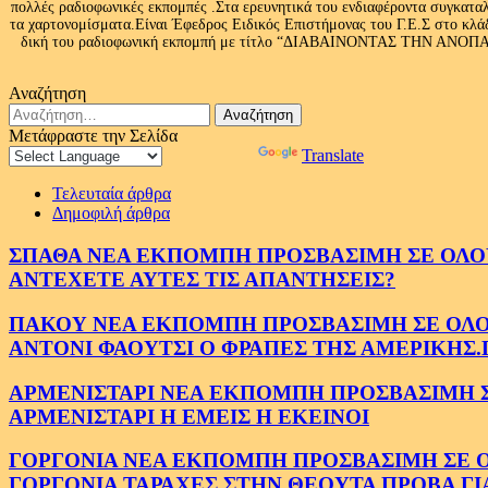
πολλές ραδιοφωνικές εκπομπές .Στα ερευνητικά του ενδιαφέροντα συγκαταλ
τα χαρτονομίσματα.Είναι Έφεδρος Ειδικός Επιστήμονας του Γ.Ε.Σ στο
δική του ραδιοφωνική εκπομπή με τίτλο “ΔΙΑΒΑΙΝΟΝΤΑΣ ΤΗΝ ΑΝΟΠΑΙΑ Α
Αναζήτηση
Αναζήτηση
για:
Μετάφραστε την Σελίδα
Powered by
Translate
Τελευταία άρθρα
Δημοφιλή άρθρα
ΣΠΑΘΑ ΝΕΑ ΕΚΠΟΜΠΗ ΠΡΟΣΒΑΣΙΜΗ ΣΕ ΟΛΟΥΣ
ΑΝΤΕΧΕΤΕ ΑΥΤΕΣ ΤΙΣ ΑΠΑΝΤΗΣΕΙΣ?
ΠΑΚΟΥ ΝΕΑ ΕΚΠΟΜΠΗ ΠΡΟΣΒΑΣΙΜΗ ΣΕ ΟΛΟΥΣ
ΑΝΤΟΝΙ ΦΑΟΥΤΣΙ Ο ΦΡΑΠΕΣ ΤΗΣ ΑΜΕΡΙΚΗΣ.
ΑΡΜΕΝΙΣΤΑΡΙ ΝΕΑ ΕΚΠΟΜΠΗ ΠΡΟΣΒΑΣΙΜΗ ΣΕ 
ΑΡΜΕΝΙΣΤΑΡΙ Η ΕΜΕΙΣ Η ΕΚΕΙΝΟΙ
ΓΟΡΓΟΝΙΑ ΝΕΑ ΕΚΠΟΜΠΗ ΠΡΟΣΒΑΣΙΜΗ ΣΕ ΟΛΟ
ΓΟΡΓΟΝΙΑ ΤΑΡΑΧΕΣ ΣΤΗΝ ΘΕΟΥΤΑ ΠΡΟΒΑ ΓΙ