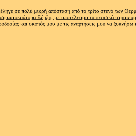
έληγε σε πολύ μικρή απόσταση από το τρίτο στενό των Θε
ρση αυτοκράτορα Ξέρξη, με αποτέλεσμα τα περσικά στρατεύ
προδοσίας και σκοπός μου με τις αναρτήσεις μου να ξυπνήσω