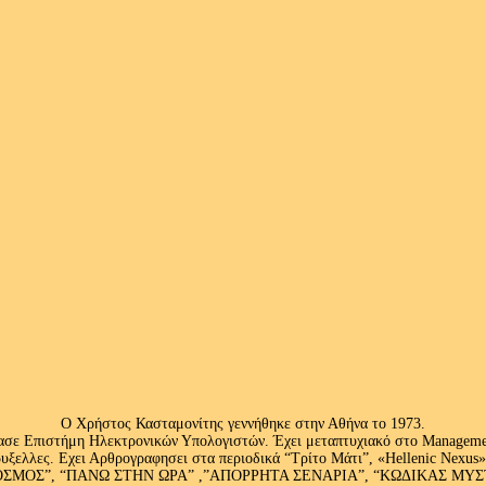
Ο Χρήστος Κασταμονίτης γεννήθηκε στην Αθήνα το 1973.
ασε Επιστήμη Ηλεκτρονικών Υπολογιστών. Έχει μεταπτυχιακό στο Management
ς Βρυξελλες. Εχει Αρθρογραφησει στα περιοδικά “Τρίτο Μάτι”, «Hellenic N
ΟΣ”, “ΠΑΝΩ ΣΤΗΝ ΩΡΑ” ,”ΑΠΟΡΡΗΤΑ ΣΕΝΑΡΙΑ”, “ΚΩΔΙΚΑΣ ΜΥΣΤΗΡΙ