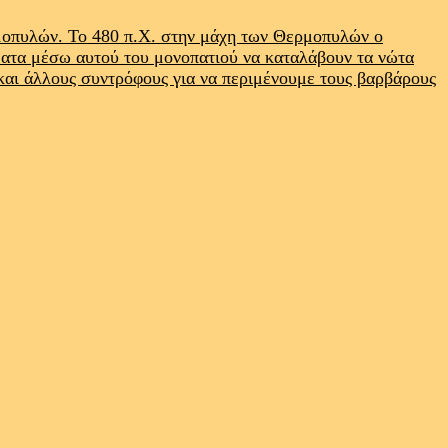
ρμοπυλών. Το 480 π.Χ. στην μάχη των Θερμοπυλών ο
ματα μέσω αυτού του μονοπατιού να καταλάβουν τα νώτα
 και άλλους συντρόφους για να περιμένουμε τους βαρβάρους