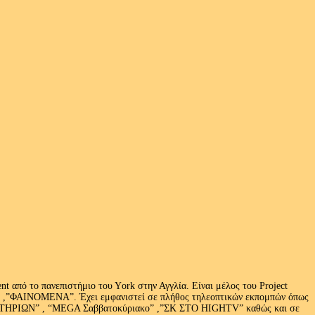
 από το πανεπιστήμιο του Υork στην Αγγλία. Είναι μέλος του Project
exus» ,”ΦΑΙΝΟΜΕΝΑ”. Έχει εμφανιστεί σε πλήθος τηλεοπτικών εκπομπών όπως
ΩΝ” , “MEGA Σαββατοκύριακο” ,”ΣΚ ΣΤΟ HIGHTV” καθώς και σε