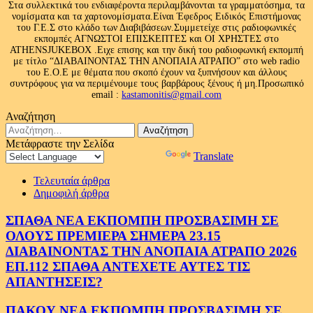
Στα συλλεκτικά του ενδιαφέροντα περιλαμβάνονται τα γραμματόσημα, τα
νομίσματα και τα χαρτονομίσματα.Είναι Έφεδρος Ειδικός Επιστήμονας
του Γ.Ε.Σ στο κλάδο των Διαβιβάσεων.Συμμετείχε στις ραδιοφωνικές
εκπομπές ΑΓΝΩΣΤΟΙ ΕΠΙΣΚΕΠΤΕΣ και ΟΙ ΧΡΗΣΤΕΣ στο
ATHENSJUKEBOX .Ειχε επισης και την δική του ραδιοφωνική εκπομπή
με τίτλο “ΔΙΑΒΑΙΝΟΝΤΑΣ ΤΗΝ ΑΝΟΠΑΙΑ ΑΤΡΑΠΟ” στο web radio
του Ε.Ο.Ε με θέματα που σκοπό έχουν να ξυπνήσουν και άλλους
συντρόφους για να περιμένουμε τους βαρβάρους ξένους ή μη.Προσωπικό
email :
kastamonitis@gmail.com
Αναζήτηση
Αναζήτηση
για:
Μετάφραστε την Σελίδα
Powered by
Translate
Τελευταία άρθρα
Δημοφιλή άρθρα
ΣΠΑΘΑ ΝΕΑ ΕΚΠΟΜΠΗ ΠΡΟΣΒΑΣΙΜΗ ΣΕ
ΟΛΟΥΣ ΠΡΕΜΙΕΡΑ ΣΗΜΕΡΑ 23.15
ΔΙΑΒΑΙΝΟΝΤΑΣ ΤΗΝ ΑΝΟΠΑΙΑ ΑΤΡΑΠΟ 2026
ΕΠ.112 ΣΠΑΘΑ ΑΝΤΕΧΕΤΕ ΑΥΤΕΣ ΤΙΣ
ΑΠΑΝΤΗΣΕΙΣ?
ΠΑΚΟΥ ΝΕΑ ΕΚΠΟΜΠΗ ΠΡΟΣΒΑΣΙΜΗ ΣΕ