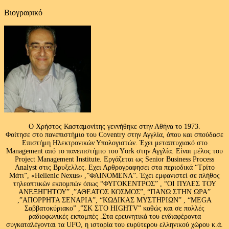
Βιογραφικό
Ο Χρήστος Κασταμονίτης γεννήθηκε στην Αθήνα το 1973.
Φοίτησε στο πανεπιστήμιο του Coventry στην Αγγλία, όπου και σπούδασε
Επιστήμη Ηλεκτρονικών Υπολογιστών. Έχει μεταπτυχιακό στο
Management από το πανεπιστήμιο του Υork στην Αγγλία. Είναι μέλος του
Project Management Institute. Εργάζεται ως Senior Business Process
Analyst στις Βρυξελλες. Εχει Αρθρογραφησει στα περιοδικά “Τρίτο
Μάτι”, «Hellenic Nexus» ,”ΦΑΙΝΟΜΕΝΑ”. Έχει εμφανιστεί σε πλήθος
τηλεοπτικών εκπομπών όπως “ΦΥΓΟΚΕΝΤΡΟΣ” , “ΟΙ ΠΥΛΕΣ ΤΟΥ
ΑΝΕΞΗΓΗΤΟΥ” ,”ΑΘΕΑΤΟΣ ΚΟΣΜΟΣ”, “ΠΑΝΩ ΣΤΗΝ ΩΡΑ”
,”ΑΠΟΡΡΗΤΑ ΣΕΝΑΡΙΑ”, “ΚΩΔΙΚΑΣ ΜΥΣΤΗΡΙΩΝ” , “MEGA
Σαββατοκύριακο” ,”ΣΚ ΣΤΟ HIGHTV” καθώς και σε πολλές
ραδιοφωνικές εκπομπές .Στα ερευνητικά του ενδιαφέροντα
συγκαταλέγονται τα UFO, η ιστορία του ευρύτερου ελληνικού χώρου κ.ά.