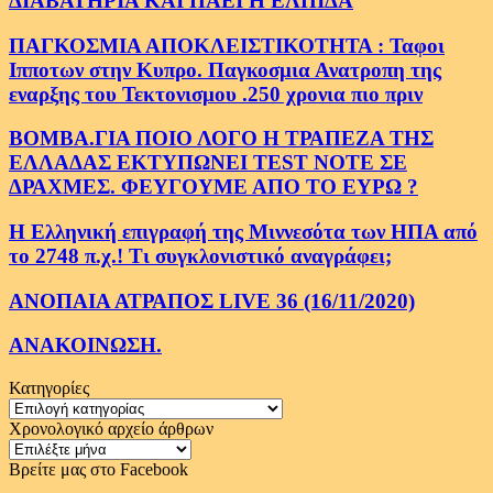
ΔΙΑΒΑΤΗΡΙΑ ΚΑΙ ΠΑΕΙ Η ΕΛΠΙΔΑ
ΠΑΓΚΟΣΜΙΑ ΑΠΟΚΛΕΙΣΤΙΚΟΤΗΤΑ : Ταφοι
Ιπποτων στην Κυπρο. Παγκοσμια Ανατροπη της
εναρξης του Τεκτονισμου .250 χρονια πιο πριν
ΒΟΜΒΑ.ΓΙΑ ΠΟΙΟ ΛΟΓΟ Η ΤΡΑΠΕΖΑ ΤΗΣ
ΕΛΛΑΔΑΣ ΕΚΤΥΠΩΝΕΙ TEST NOTE ΣΕ
ΔΡΑΧΜΕΣ. ΦΕΥΓΟΥΜΕ ΑΠΟ ΤΟ ΕΥΡΩ ?
Η Ελληνική επιγραφή της Μιννεσότα των ΗΠΑ από
το 2748 π.χ.! Τι συγκλονιστικό αναγράφει;
ΑΝΟΠΑΙΑ ΑΤΡΑΠΟΣ LIVE 36 (16/11/2020)
ΑΝΑΚΟΙΝΩΣΗ.
Κατηγορίες
Κατηγορίες
Χρονολογικό αρχείο άρθρων
Χρονολογικό
αρχείο
Βρείτε μας στο Facebook
άρθρων