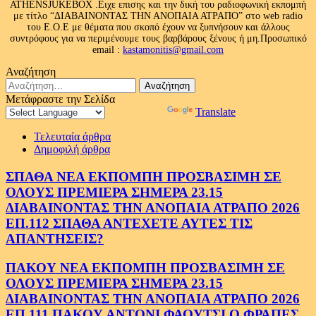
ATHENSJUKEBOX .Ειχε επισης και την δική του ραδιοφωνική εκπομπή
με τίτλο “ΔΙΑΒΑΙΝΟΝΤΑΣ ΤΗΝ ΑΝΟΠΑΙΑ ΑΤΡΑΠΟ” στο web radio
του Ε.Ο.Ε με θέματα που σκοπό έχουν να ξυπνήσουν και άλλους
συντρόφους για να περιμένουμε τους βαρβάρους ξένους ή μη.Προσωπικό
email :
kastamonitis@gmail.com
Αναζήτηση
Αναζήτηση
για:
Μετάφραστε την Σελίδα
Powered by
Translate
Τελευταία άρθρα
Δημοφιλή άρθρα
ΣΠΑΘΑ ΝΕΑ ΕΚΠΟΜΠΗ ΠΡΟΣΒΑΣΙΜΗ ΣΕ
ΟΛΟΥΣ ΠΡΕΜΙΕΡΑ ΣΗΜΕΡΑ 23.15
ΔΙΑΒΑΙΝΟΝΤΑΣ ΤΗΝ ΑΝΟΠΑΙΑ ΑΤΡΑΠΟ 2026
ΕΠ.112 ΣΠΑΘΑ ΑΝΤΕΧΕΤΕ ΑΥΤΕΣ ΤΙΣ
ΑΠΑΝΤΗΣΕΙΣ?
ΠΑΚΟΥ ΝΕΑ ΕΚΠΟΜΠΗ ΠΡΟΣΒΑΣΙΜΗ ΣΕ
ΟΛΟΥΣ ΠΡΕΜΙΕΡΑ ΣΗΜΕΡΑ 23.15
ΔΙΑΒΑΙΝΟΝΤΑΣ ΤΗΝ ΑΝΟΠΑΙΑ ΑΤΡΑΠΟ 2026
ΕΠ.111 ΠΑΚΟΥ ΑΝΤΟΝΙ ΦΑΟΥΤΣΙ Ο ΦΡΑΠΕΣ