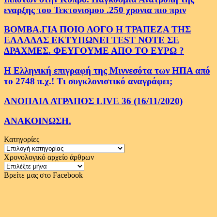
εναρξης του Τεκτονισμου .250 χρονια πιο πριν
ΒΟΜΒΑ.ΓΙΑ ΠΟΙΟ ΛΟΓΟ Η ΤΡΑΠΕΖΑ ΤΗΣ
ΕΛΛΑΔΑΣ ΕΚΤΥΠΩΝΕΙ TEST NOTE ΣΕ
ΔΡΑΧΜΕΣ. ΦΕΥΓΟΥΜΕ ΑΠΟ ΤΟ ΕΥΡΩ ?
Η Ελληνική επιγραφή της Μιννεσότα των ΗΠΑ από
το 2748 π.χ.! Τι συγκλονιστικό αναγράφει;
ΑΝΟΠΑΙΑ ΑΤΡΑΠΟΣ LIVE 36 (16/11/2020)
ΑΝΑΚΟΙΝΩΣΗ.
Κατηγορίες
Κατηγορίες
Χρονολογικό αρχείο άρθρων
Χρονολογικό
αρχείο
Βρείτε μας στο Facebook
άρθρων