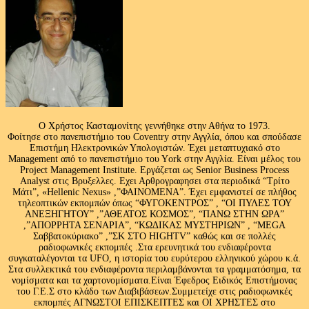
Ο Χρήστος Κασταμονίτης γεννήθηκε στην Αθήνα το 1973.
Φοίτησε στο πανεπιστήμιο του Coventry στην Αγγλία, όπου και σπούδασε
Επιστήμη Ηλεκτρονικών Υπολογιστών. Έχει μεταπτυχιακό στο
Management από το πανεπιστήμιο του Υork στην Αγγλία. Είναι μέλος του
Project Management Institute. Εργάζεται ως Senior Business Process
Analyst στις Βρυξελλες. Εχει Αρθρογραφησει στα περιοδικά “Τρίτο
Μάτι”, «Hellenic Nexus» ,”ΦΑΙΝΟΜΕΝΑ”. Έχει εμφανιστεί σε πλήθος
τηλεοπτικών εκπομπών όπως “ΦΥΓΟΚΕΝΤΡΟΣ” , “ΟΙ ΠΥΛΕΣ ΤΟΥ
ΑΝΕΞΗΓΗΤΟΥ” ,”ΑΘΕΑΤΟΣ ΚΟΣΜΟΣ”, “ΠΑΝΩ ΣΤΗΝ ΩΡΑ”
,”ΑΠΟΡΡΗΤΑ ΣΕΝΑΡΙΑ”, “ΚΩΔΙΚΑΣ ΜΥΣΤΗΡΙΩΝ” , “MEGA
Σαββατοκύριακο” ,”ΣΚ ΣΤΟ HIGHTV” καθώς και σε πολλές
ραδιοφωνικές εκπομπές .Στα ερευνητικά του ενδιαφέροντα
συγκαταλέγονται τα UFO, η ιστορία του ευρύτερου ελληνικού χώρου κ.ά.
Στα συλλεκτικά του ενδιαφέροντα περιλαμβάνονται τα γραμματόσημα, τα
νομίσματα και τα χαρτονομίσματα.Είναι Έφεδρος Ειδικός Επιστήμονας
του Γ.Ε.Σ στο κλάδο των Διαβιβάσεων.Συμμετείχε στις ραδιοφωνικές
εκπομπές ΑΓΝΩΣΤΟΙ ΕΠΙΣΚΕΠΤΕΣ και ΟΙ ΧΡΗΣΤΕΣ στο