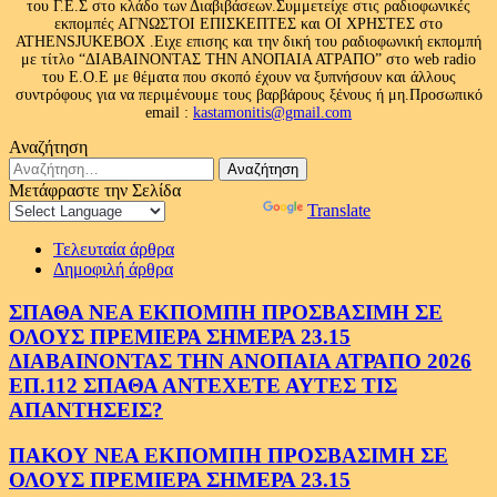
του Γ.Ε.Σ στο κλάδο των Διαβιβάσεων.Συμμετείχε στις ραδιοφωνικές
εκπομπές ΑΓΝΩΣΤΟΙ ΕΠΙΣΚΕΠΤΕΣ και ΟΙ ΧΡΗΣΤΕΣ στο
ATHENSJUKEBOX .Ειχε επισης και την δική του ραδιοφωνική εκπομπή
με τίτλο “ΔΙΑΒΑΙΝΟΝΤΑΣ ΤΗΝ ΑΝΟΠΑΙΑ ΑΤΡΑΠΟ” στο web radio
του Ε.Ο.Ε με θέματα που σκοπό έχουν να ξυπνήσουν και άλλους
συντρόφους για να περιμένουμε τους βαρβάρους ξένους ή μη.Προσωπικό
email :
kastamonitis@gmail.com
Αναζήτηση
Αναζήτηση
για:
Μετάφραστε την Σελίδα
Powered by
Translate
Τελευταία άρθρα
Δημοφιλή άρθρα
ΣΠΑΘΑ ΝΕΑ ΕΚΠΟΜΠΗ ΠΡΟΣΒΑΣΙΜΗ ΣΕ
ΟΛΟΥΣ ΠΡΕΜΙΕΡΑ ΣΗΜΕΡΑ 23.15
ΔΙΑΒΑΙΝΟΝΤΑΣ ΤΗΝ ΑΝΟΠΑΙΑ ΑΤΡΑΠΟ 2026
ΕΠ.112 ΣΠΑΘΑ ΑΝΤΕΧΕΤΕ ΑΥΤΕΣ ΤΙΣ
ΑΠΑΝΤΗΣΕΙΣ?
ΠΑΚΟΥ ΝΕΑ ΕΚΠΟΜΠΗ ΠΡΟΣΒΑΣΙΜΗ ΣΕ
ΟΛΟΥΣ ΠΡΕΜΙΕΡΑ ΣΗΜΕΡΑ 23.15