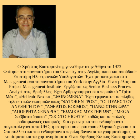
Ο Χρήστος Κασταμονίτης γεννήθηκε στην Αθήνα το 1973.
Φοίτησε στο πανεπιστήμιο του Coventry στην Αγγλία, όπου και σπούδασε
Επιστήμη Ηλεκτρονικών Υπολογιστών. Έχει μεταπτυχιακό στο
Management από το πανεπιστήμιο του Υork στην Αγγλία. Είναι μέλος του
Project Management Institute. Εργάζεται ως Senior Business Process
Analyst στις Βρυξελλες. Εχει Αρθρογραφησει στα περιοδικά “Τρίτο
Μάτι”, «Hellenic Nexus» ,”ΦΑΙΝΟΜΕΝΑ”. Έχει εμφανιστεί σε πλήθος
τηλεοπτικών εκπομπών όπως “ΦΥΓΟΚΕΝΤΡΟΣ” , “ΟΙ ΠΥΛΕΣ ΤΟΥ
ΑΝΕΞΗΓΗΤΟΥ” ,”ΑΘΕΑΤΟΣ ΚΟΣΜΟΣ”, “ΠΑΝΩ ΣΤΗΝ ΩΡΑ”
,”ΑΠΟΡΡΗΤΑ ΣΕΝΑΡΙΑ”, “ΚΩΔΙΚΑΣ ΜΥΣΤΗΡΙΩΝ” , “MEGA
Σαββατοκύριακο” ,”ΣΚ ΣΤΟ HIGHTV” καθώς και σε πολλές
ραδιοφωνικές εκπομπές .Στα ερευνητικά του ενδιαφέροντα
συγκαταλέγονται τα UFO, η ιστορία του ευρύτερου ελληνικού χώρου κ.ά.
Στα συλλεκτικά του ενδιαφέροντα περιλαμβάνονται τα γραμματόσημα, τα
νομίσματα και τα χαρτονομίσματα.Είναι Έφεδρος Ειδικός Επιστήμονας