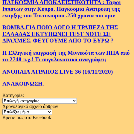
ΠΑΓΚΟΣΜΙΑ ΑΠΟΚΛΕΙΣΤΙΚΟΤΗΤΑ : Ταφοι
Ιπποτων στην Κυπρο. Παγκοσμια Ανατροπη της
εναρξης του Τεκτονισμου .250 χρονια πιο πριν
ΒΟΜΒΑ.ΓΙΑ ΠΟΙΟ ΛΟΓΟ Η ΤΡΑΠΕΖΑ ΤΗΣ
ΕΛΛΑΔΑΣ ΕΚΤΥΠΩΝΕΙ TEST NOTE ΣΕ
ΔΡΑΧΜΕΣ. ΦΕΥΓΟΥΜΕ ΑΠΟ ΤΟ ΕΥΡΩ ?
Η Ελληνική επιγραφή της Μιννεσότα των ΗΠΑ από
το 2748 π.χ.! Τι συγκλονιστικό αναγράφει;
ΑΝΟΠΑΙΑ ΑΤΡΑΠΟΣ LIVE 36 (16/11/2020)
ΑΝΑΚΟΙΝΩΣΗ.
Κατηγορίες
Κατηγορίες
Χρονολογικό αρχείο άρθρων
Χρονολογικό
αρχείο
Βρείτε μας στο Facebook
άρθρων