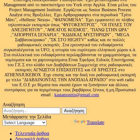
Management από το πανεπιστήμιο του Υork στην Αγγλία. Είναι μέλος του
Project Management Institute. Εργάζεται ως Senior Business Process
Analyst στις Βρυξελλες. Εχει Αρθρογραφησει στα περιοδικά “Τρίτο
Μάτι”, «Hellenic Nexus» ,”ΦΑΙΝΟΜΕΝΑ”. Έχει εμφανιστεί σε πλήθος
τηλεοπτικών εκπομπών όπως “ΦΥΓΟΚΕΝΤΡΟΣ” , “ΟΙ ΠΥΛΕΣ ΤΟΥ
ΑΝΕΞΗΓΗΤΟΥ” ,”ΑΘΕΑΤΟΣ ΚΟΣΜΟΣ”, “ΠΑΝΩ ΣΤΗΝ ΩΡΑ”
,”ΑΠΟΡΡΗΤΑ ΣΕΝΑΡΙΑ”, “ΚΩΔΙΚΑΣ ΜΥΣΤΗΡΙΩΝ” , “MEGA
Σαββατοκύριακο” ,”ΣΚ ΣΤΟ HIGHTV” καθώς και σε πολλές
ραδιοφωνικές εκπομπές .Στα ερευνητικά του ενδιαφέροντα
συγκαταλέγονται τα UFO, η ιστορία του ευρύτερου ελληνικού χώρου κ.ά.
Στα συλλεκτικά του ενδιαφέροντα περιλαμβάνονται τα γραμματόσημα, τα
νομίσματα και τα χαρτονομίσματα.Είναι Έφεδρος Ειδικός Επιστήμονας
του Γ.Ε.Σ στο κλάδο των Διαβιβάσεων.Συμμετείχε στις ραδιοφωνικές
εκπομπές ΑΓΝΩΣΤΟΙ ΕΠΙΣΚΕΠΤΕΣ και ΟΙ ΧΡΗΣΤΕΣ στο
ATHENSJUKEBOX .Ειχε επισης και την δική του ραδιοφωνική εκπομπή
με τίτλο “ΔΙΑΒΑΙΝΟΝΤΑΣ ΤΗΝ ΑΝΟΠΑΙΑ ΑΤΡΑΠΟ” στο web radio
του Ε.Ο.Ε με θέματα που σκοπό έχουν να ξυπνήσουν και άλλους
συντρόφους για να περιμένουμε τους βαρβάρους ξένους ή μη.Προσωπικό
email :
kastamonitis@gmail.com
Αναζήτηση
Αναζήτηση
για:
Μετάφραστε την Σελίδα
Powered by
Translate
Τελευταία άρθρα
Δημοφιλή άρθρα