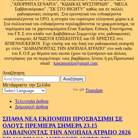
,”ΑΠΟΡΡΗΤΑ ΣΕΝΑΡΙΑ”, “ΚΩΔΙΚΑΣ ΜΥΣΤΗΡΙΩΝ” , “MEGA
Σαββατοκύριακο” ,”ΣΚ ΣΤΟ HIGHTV” καθώς και σε πολλές
ραδιοφωνικές εκπομπές .Στα ερευνητικά του ενδιαφέροντα
συγκαταλέγονται τα UFO, η ιστορία του ευρύτερου ελληνικού χώρου κ.ά.
Στα συλλεκτικά του ενδιαφέροντα περιλαμβάνονται τα γραμματόσημα, τα
νομίσματα και τα χαρτονομίσματα.Είναι Έφεδρος Ειδικός Επιστήμονας
του Γ.Ε.Σ στο κλάδο των Διαβιβάσεων.Συμμετείχε στις ραδιοφωνικές
εκπομπές ΑΓΝΩΣΤΟΙ ΕΠΙΣΚΕΠΤΕΣ και ΟΙ ΧΡΗΣΤΕΣ στο
ATHENSJUKEBOX .Ειχε επισης και την δική του ραδιοφωνική εκπομπή
με τίτλο “ΔΙΑΒΑΙΝΟΝΤΑΣ ΤΗΝ ΑΝΟΠΑΙΑ ΑΤΡΑΠΟ” στο web radio
του Ε.Ο.Ε με θέματα που σκοπό έχουν να ξυπνήσουν και άλλους
συντρόφους για να περιμένουμε τους βαρβάρους ξένους ή μη.Προσωπικό
email :
kastamonitis@gmail.com
Αναζήτηση
Αναζήτηση
για:
Μετάφραστε την Σελίδα
Powered by
Translate
Τελευταία άρθρα
Δημοφιλή άρθρα
ΣΠΑΘΑ ΝΕΑ ΕΚΠΟΜΠΗ ΠΡΟΣΒΑΣΙΜΗ ΣΕ
ΟΛΟΥΣ ΠΡΕΜΙΕΡΑ ΣΗΜΕΡΑ 23.15
ΔΙΑΒΑΙΝΟΝΤΑΣ ΤΗΝ ΑΝΟΠΑΙΑ ΑΤΡΑΠΟ 2026