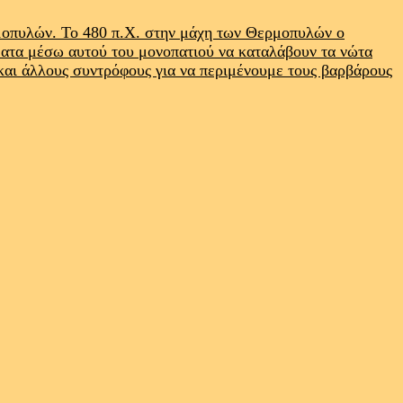
ρμοπυλών. Το 480 π.Χ. στην μάχη των Θερμοπυλών ο
ματα μέσω αυτού του μονοπατιού να καταλάβουν τα νώτα
 και άλλους συντρόφους για να περιμένουμε τους βαρβάρους