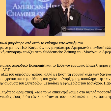
 πολύ μικρότερο από αυτό το επίσημα υπολογιζόμενο.
μφωνα με τον Πολ Καζαριάν, τον μεγαλύτερο Aμερικανό επενδυτή ελλ
ιτική επινόηση» τονίζει στην Süddeutsche Zeitung του Μονάχου ο Αμε
ετανικό περιοδικό Economist και το Ελληνογερμανικό Επιμελητήριο χ
ου ΑΕΠ.
 αξία του δημόσιου χρέους, αλλά με βάση τη χρονική αξία των δανείω
του χρέους και η μετάθεση του χρόνου έναρξης της αποπληρωμής των
την αίθουσα του Συνεδρίου, μεταδίδει η εφημερίδα του Μονάχου. Πα
ναι λιγότερο δραματική. «Με το να επικεντρώνουμε στα υψηλά ποσοστ
ικού χρέους, διότι εάν βρισκόταν σε τόσο πολύ καλύτερη κατάσταση