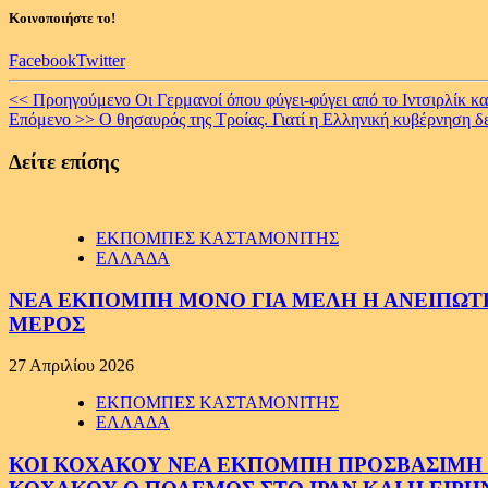
Κοινοποιήστε το!
Facebook
Twitter
Continue
<< Προηγούμενο
Οι Γερμανοί όπου φύγει-φύγει από το Ιντσιρλίκ κ
Επόμενο >>
Ο θησαυρός της Τροίας. Γιατί η Ελληνική κυβέρνηση δ
Reading
Δείτε επίσης
ΕΚΠΟΜΠΕΣ ΚΑΣΤΑΜΟΝΙΤΗΣ
ΕΛΛΑΔΑ
ΝΕΑ ΕΚΠΟΜΠΗ ΜΟΝΟ ΓΙΑ ΜΕΛΗ Η ΑΝΕΙΠΩΤΗ
ΜΕΡΟΣ
27 Απριλίου 2026
ΕΚΠΟΜΠΕΣ ΚΑΣΤΑΜΟΝΙΤΗΣ
ΕΛΛΑΔΑ
ΚΟΙ ΚΟΧΑΚΟΥ ΝΕΑ ΕΚΠΟΜΠΗ ΠΡΟΣΒΑΣΙΜΗ ΣΕ