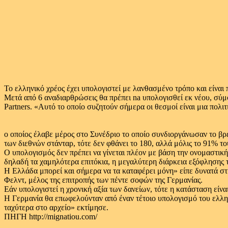
Το ελληνικό χρέος έχει υπολογιστεί με λανθασμένο τρόπο και είναι
Μετά από 6 αναδιαρθρώσεις θα πρέπει na υπολογισθεί εκ νέου, σύ
Partners. «Αυτό το οποίο συζητούν σήμερα οι θεσμοί είναι μια πολ
ο οποίος έλαβε μέρος στο Συνέδριο το οποίο συνδιοργάνωσαν το βρ
των διεθνών στάνταρ, τότε δεν φθάνει το 180, αλλά μόλις το 91% τ
Ο υπολογισμός δεν πρέπει να γίνεται πλέον με βάση την ονομαστική
δηλαδή τα χαμηλότερα επιτόκια, η μεγαλύτερη διάρκεια εξόφλησης 
Η Ελλάδα μπορεί και σήμερα να τα καταφέρει μόνη» είπε δυνατά σ
Φελντ, μέλος της επιτροπής των πέντε σοφών της Γερμανίας.
Εάν υπολογιστεί η χρονική αξία των δανείων, τότε η κατάσταση εί
Η Γερμανία θα επωφελούνταν από έναν τέτοιο υπολογισμό του ελλην
ταχύτερα στο αρχείο» εκτίμησε.
ΠΗΓΗ http://mignatiou.com/