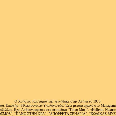
Ο Χρήστος Κασταμονίτης γεννήθηκε στην Αθήνα το 1973.
ασε Επιστήμη Ηλεκτρονικών Υπολογιστών. Έχει μεταπτυχιακό στο Management
ς Βρυξελλες. Εχει Αρθρογραφησει στα περιοδικά “Τρίτο Μάτι”, «Hellenic N
ΟΣ”, “ΠΑΝΩ ΣΤΗΝ ΩΡΑ” ,”ΑΠΟΡΡΗΤΑ ΣΕΝΑΡΙΑ”, “ΚΩΔΙΚΑΣ ΜΥΣΤΗΡΙ