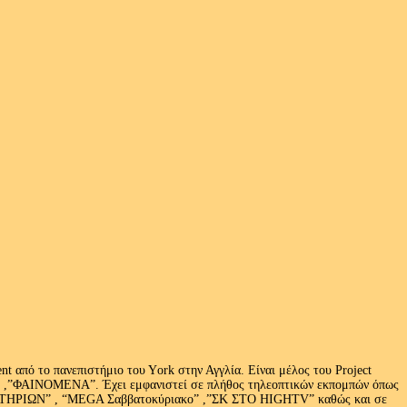
 από το πανεπιστήμιο του Υork στην Αγγλία. Είναι μέλος του Project
exus» ,”ΦΑΙΝΟΜΕΝΑ”. Έχει εμφανιστεί σε πλήθος τηλεοπτικών εκπομπών όπως
ΩΝ” , “MEGA Σαββατοκύριακο” ,”ΣΚ ΣΤΟ HIGHTV” καθώς και σε