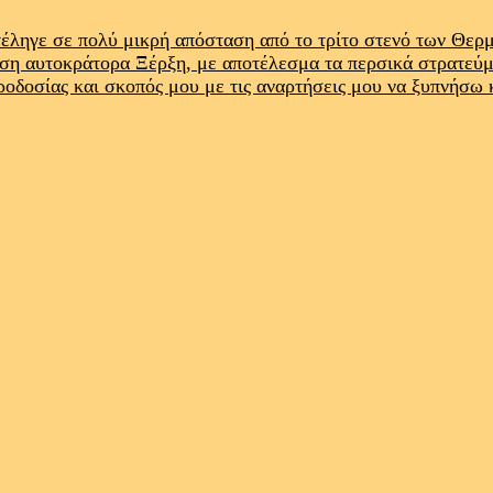
έληγε σε πολύ μικρή απόσταση από το τρίτο στενό των Θε
ρση αυτοκράτορα Ξέρξη, με αποτέλεσμα τα περσικά στρατεύ
προδοσίας και σκοπός μου με τις αναρτήσεις μου να ξυπνήσω