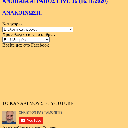
ΑΝΟΠΑΙΑ ΑΤΡΑΠΟΣ LIVE 36 (16/11/2020)
ΑΝΑΚΟΙΝΩΣΗ.
Κατηγορίες
Κατηγορίες
Χρονολογικό αρχείο άρθρων
Χρονολογικό
αρχείο
Βρείτε μας στο Facebook
άρθρων
ΤΟ ΚΑΝΑΛΙ ΜΟΥ ΣΤΟ YOUTUBE
Ακολουθήστε με στο Twitter