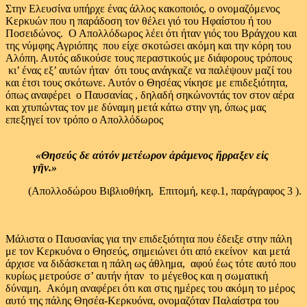
Στην Ελευσίνα υπήρχε ένας άλλος κακοποιός, ο ονομαζόμενος
Κερκυών που η παράδοση τον θέλει γιό του Ηφαίστου ή του
Ποσειδώνος. Ο Απολλόδωρος λέει ότι ήταν γιός του Βράγχου και
της νύμφης Αγριόπης που είχε σκοτώσει ακόμη και την κόρη του
Αλόπη. Αυτός αδικούσε τους περαστικούς με διάφορους τρόπους
κι’ ένας εξ’ αυτών ήταν ότι τους ανάγκαζε να παλέψουν μαζί του
και έτσι τους σκότωνε. Αυτόν ο Θησέας νίκησε με επιδεξιότητα,
όπως αναφέρει ο Παυσανίας , δηλαδή σηκώνοντάς τον στον αέρα
και χτυπώντας τον με δύναμη μετά κάτω στην γη, όπως μας
επεξηγεί τον τρόπο ο Απολλόδωρος
«Θησεύς δε αὐτόν μετέωρον ἀράμενος ἤρραξεν εἰς
γῆν.»
(Απολλοδώρου Βιβλιοθήκη, Επιτομή, κεφ.1, παράγραφος 3 ).
Μάλιστα ο Παυσανίας για την επιδεξιότητα που έδειξε στην πάλη
με τον Κερκυόνα ο Θησεύς, σημειώνει ότι από εκείνον και μετά
άρχισε να διδάσκεται η πάλη ως άθλημα, αφού έως τότε αυτό που
κυρίως μετρούσε σ’ αυτήν ήταν το μέγεθος και η σωματική
δύναμη. Ακόμη αναφέρει ότι και στις ημέρες του ακόμη το μέρος
αυτό της πάλης Θησέα-Κερκυόνα, ονομαζόταν Παλαίστρα του