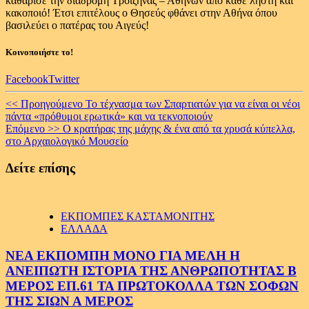
καθάρισε την διαδρομή Τροιζήνας – Αθηνών από κάθε ληστή και
κακοποιό! Έτσι επιτέλους ο Θησεύς φθάνει στην Αθήνα όπου
βασιλεύει ο πατέρας του Αιγεύς!
Κοινοποιήστε το!
Facebook
Twitter
Continue
<< Προηγούμενο
Το τέχνασμα των Σπαρτιατών για να είναι οι νέοι
πάντα «πρόθυμοι ερωτικά» και να τεκνοποιούν
Reading
Επόμενο >>
Ο κρατήρας της μάχης & ένα από τα χρυσά κύπελλα,
στο Αρχαιολογικό Μουσείο
Δείτε επίσης
ΕΚΠΟΜΠΕΣ ΚΑΣΤΑΜΟΝΙΤΗΣ
ΕΛΛΑΔΑ
ΝΕΑ ΕΚΠΟΜΠΗ ΜΟΝΟ ΓΙΑ ΜΕΛΗ Η
ΑΝΕΙΠΩΤΗ ΙΣΤΟΡΙΑ ΤΗΣ ΑΝΘΡΩΠΟΤΗΤΑΣ Β
ΜΕΡΟΣ ΕΠ.61 ΤΑ ΠΡΩΤΟΚΟΛΛΑ ΤΩΝ ΣΟΦΩΝ
ΤΗΣ ΣΙΩΝ Α ΜΕΡΟΣ