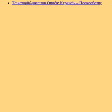
Tα κατορθώματα του Θησέα: Κερκυών – Προκρούστης