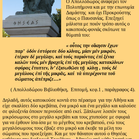
Ο Απολλόδωρος αναφέρει τον
Πολυπήμονα και με την επωνυμία
Δαμάστης και όχι Προκρούστης
όπως ο Παυσανίας. Επεξηγεί
μάλιστα με ποιόν τρόπο αυτός ο
κακοποιός-φονιάς σκότωνε τα
θύματά του:
« οὗτος την οἴκησιν ἔχων
παρ’ ὁδόν ἐστόρεσε δύο κλίνας, μίαν μέν μικράν,
ἑτέραν δέ μεγάλην, καί τούς παριόντας ἐπί ξένια
καλῶν τούς μέν βραχεῖς ἐπἰ τῆς μεγάλης κατακλίνων
σφύρας ἔτυπτεν, ἵν’ ἐξισωθῶσι τῇ κλίνῃ , τούς δέ
μεγάλους ἐπί τῆς μικρᾶς, καί τά ὑπερέχοντα τοῦ
σώματος ἀπέπριζε…»
( Απολλοδώρου Βιβλιοθήκη, Επιτομή, κεφ.1 , παράγραφος 4).
Δηλαδή, αυτός κατοικούσε κοντά στο πέρασμα για την Αθήνα και
είχε σκαλίσει δύο κρεβάτια, ένα μικρό και ένα μεγάλο και καλούσε
σε φιλοξενία όποιον περνούσε από εκεί. Ξάπλωνε λοιπόν τους
μικρόσωμους στο μεγάλο κρεβάτι και τους χτυπούσε με σφυριά
για να έρθουν ίσα-ίσα με το μέγεθος του κρεβατιού, ενώ τους
μεγαλόσωμους τους έβαζε στο μικρό και έκοβε τα μέλη του
σώματος που προεξείχαν. Και με τον θάνατον αυτού ο Θησέας