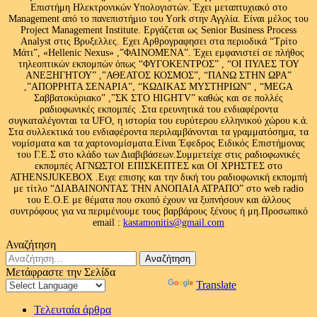
Επιστήμη Ηλεκτρονικών Υπολογιστών. Έχει μεταπτυχιακό στο
Management από το πανεπιστήμιο του Υork στην Αγγλία. Είναι μέλος του
Project Management Institute. Εργάζεται ως Senior Business Process
Analyst στις Βρυξελλες. Εχει Αρθρογραφησει στα περιοδικά “Τρίτο
Μάτι”, «Hellenic Nexus» ,”ΦΑΙΝΟΜΕΝΑ”. Έχει εμφανιστεί σε πλήθος
τηλεοπτικών εκπομπών όπως “ΦΥΓΟΚΕΝΤΡΟΣ” , “ΟΙ ΠΥΛΕΣ ΤΟΥ
ΑΝΕΞΗΓΗΤΟΥ” ,”ΑΘΕΑΤΟΣ ΚΟΣΜΟΣ”, “ΠΑΝΩ ΣΤΗΝ ΩΡΑ”
,”ΑΠΟΡΡΗΤΑ ΣΕΝΑΡΙΑ”, “ΚΩΔΙΚΑΣ ΜΥΣΤΗΡΙΩΝ” , “MEGA
Σαββατοκύριακο” ,”ΣΚ ΣΤΟ HIGHTV” καθώς και σε πολλές
ραδιοφωνικές εκπομπές .Στα ερευνητικά του ενδιαφέροντα
συγκαταλέγονται τα UFO, η ιστορία του ευρύτερου ελληνικού χώρου κ.ά.
Στα συλλεκτικά του ενδιαφέροντα περιλαμβάνονται τα γραμματόσημα, τα
νομίσματα και τα χαρτονομίσματα.Είναι Έφεδρος Ειδικός Επιστήμονας
του Γ.Ε.Σ στο κλάδο των Διαβιβάσεων.Συμμετείχε στις ραδιοφωνικές
εκπομπές ΑΓΝΩΣΤΟΙ ΕΠΙΣΚΕΠΤΕΣ και ΟΙ ΧΡΗΣΤΕΣ στο
ATHENSJUKEBOX .Ειχε επισης και την δική του ραδιοφωνική εκπομπή
με τίτλο “ΔΙΑΒΑΙΝΟΝΤΑΣ ΤΗΝ ΑΝΟΠΑΙΑ ΑΤΡΑΠΟ” στο web radio
του Ε.Ο.Ε με θέματα που σκοπό έχουν να ξυπνήσουν και άλλους
συντρόφους για να περιμένουμε τους βαρβάρους ξένους ή μη.Προσωπικό
email :
kastamonitis@gmail.com
Αναζήτηση
Αναζήτηση
για:
Μετάφραστε την Σελίδα
Powered by
Translate
Τελευταία άρθρα