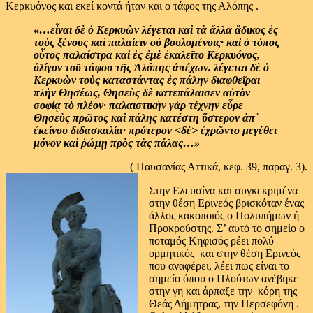
Κερκυόνος και εκεί κοντά ήταν και ο τάφος της Αλόπης .
«…εἶναι δὲ ὁ Κερκυὼν λέγεται καὶ τὰ ἄλλα ἄδικος ἐς
τοὺς ξένους καὶ παλαίειν οὐ βουλομένοις· καὶ ὁ τόπος
οὗτος παλαίστρα καὶ ἐς ἐμὲ ἐκαλεῖτο Κερκυόνος,
ὀλίγον τοῦ τάφου τῆς Ἀλόπης ἀπέχων. λέγεται δὲ ὁ
Κερκυὼν τοὺς καταστάντας ἐς πάλην διαφθεῖραι
πλὴν Θησέως, Θησεὺς δὲ κατεπάλαισεν αὐτὸν
σοφίᾳ τὸ πλέον· παλαιστικὴν γὰρ τέχνην εὗρε
Θησεὺς πρῶτος καὶ πάλης κατέστη ὕστερον ἀπ᾽
ἐκείνου διδασκαλία· πρότερον <δὲ> ἐχρῶντο μεγέθει
μόνον καὶ ῥώμῃ πρὸς τὰς πάλας…»
( Παυσανίας Αττικά, κεφ. 39, παραγ. 3).
Στην Ελευσίνα και συγκεκριμένα
στην θέση Ερινεός βρισκόταν ένας
άλλος κακοποιός ο Πολυπήμων ή
Προκρούστης. Σ’ αυτό το σημείο ο
ποταμός Κηφισός ρέει πολύ
ορμητικός και στην θέση Ερινεός
που αναφέρει, λέει πως είναι το
σημείο όπου ο Πλούτων ανέβηκε
στην γη και άρπαξε την κόρη της
Θεάς Δήμητρας, την Περσεφόνη .