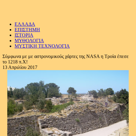
ΕΛΛΑΔΑ
ΕΠΙΣΤΗΜΗ
ΙΣΤΟΡΙΑ
ΜΥΘΟΛΟΓΙΑ
ΜΥΣΤΙΚΗ ΤΕΧΝΟΛΟΓΙΑ
Σύμφωνα με με αστρονομικούς χάρτες της NASA η Τροία έπεσε
το 1218 π.Χ!
13 Απριλίου 2017