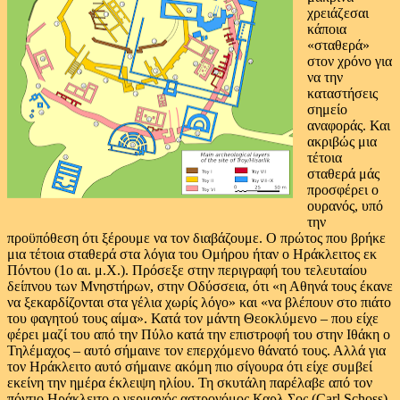
χρειάζεσαι
κάποια
«σταθερά»
στον χρόνο για
να την
καταστήσεις
σημείο
αναφοράς. Και
ακριβώς μια
τέτοια
σταθερά μάς
προσφέρει ο
ουρανός, υπό
την
προϋπόθεση ότι ξέρουμε να τον διαβάζουμε. Ο πρώτος που βρήκε
μια τέτοια σταθερά στα λόγια του Ομήρου ήταν ο Ηράκλειτος εκ
Πόντου (1ο αι. μ.Χ.). Πρόσεξε στην περιγραφή του τελευταίου
δείπνου των Μνηστήρων, στην Οδύσσεια, ότι «η Αθηνά τους έκανε
να ξεκαρδίζονται στα γέλια χωρίς λόγο» και «να βλέπουν στο πιάτο
του φαγητού τους αίμα». Κατά τον μάντη Θεοκλύμενο – που είχε
φέρει μαζί του από την Πύλο κατά την επιστροφή του στην Ιθάκη ο
Τηλέμαχος – αυτό σήμαινε τον επερχόμενο θάνατό τους. Αλλά για
τον Ηράκλειτο αυτό σήμαινε ακόμη πιο σίγουρα ότι είχε συμβεί
εκείνη την ημέρα έκλειψη ηλίου. Τη σκυτάλη παρέλαβε από τον
πόντιο Ηράκλειτο ο γερμανός αστρονόμος Καρλ Σος (Carl Schoss),