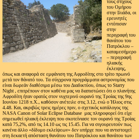
τους στίχους
του Ομήρου
στην Ιλιάδα, οι
ερευνητές
εντόπισαν
στην
περιγραφή του
θανάτου του
Πατρόκλου –
καταμεσήμερο
– περιγραφή
ηλιακής
έκλειψης,
όπως και αναφορά σε εμφάνιση της Αφροδίτης στο τρίτο πρωινό
μετά τον θάνατό του. Τα σύγχρονα προγράμματα αστρονομίας που
είναι δωρεάν διαθέσιμα μέσω του Διαδικτύου, όπως το Starry
Night , επιτρέπουν στον καθένα μας να διαπιστώσει ότι ο πλανήτης
Αφροδίτη ήταν ορατός στον νυχτερινό ουρανό της Τροίας της 9ης
Ιουνίου 1218 π.Χ., καθόσον ανέτειλε στις 3.12, ενώ ο Ήλιος στις
4.48. Και, ακριβώς τρεις ημέρες πριν, ο σχετικός κατάλογος της
NASA Canon of Solar Eclipse Database μας πληροφορεί ότι είχε
σημειωθεί ηλιακή έκλειψη που σκοτείνιασε τον ουρανό της Τροίας
κατά 75,2%, από τις 14.10 ως τις 15.45. Για να σιγουρευτούν πως
κανένα άλλο «δίδυμο εκλείψεων» δεν υπήρχε που να αντιστοιχεί
στη δεκαετή απόσταση θανάτου του Πατρόκλου και θανάτου των