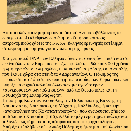
Αυτό τουλάχιστον μαρτυρούν τα άστρα! Αντιπαραβάλλοντας τα
στοιχεία περί εκλείψεων στα έπη του Ομήρου και τους
αστρονομικούς χάρτες της NASA, έλληνες ερευνητές κατέληξαν
σε ακριβή ημερομηνία για την άλωση της Τροίας.
Στο γνωσιακό DNA των Ελλήνων όλων των εποχών – αλλά και σε
εκείνο όλων των Ευρωπαίων – έχει φωλιάσει εδώ και 3.000 χρόνια
η «μητέρα όλων των μαχών», η αντιπαράθεση Δύσης και Ανατολής
που έλαβε χώρα στα στενά των Δαρδανελίων. Ο Πόλεμος της
Τροίας σηματοδότησε την απαρχή της Ιστορίας των Ευρωπαίων και
υπήρξε το αρχικό καλούπι όλων των μεταγενέστερων
«συγκρούσεων των πολιτισμών», από τις Θερμοπύλες και τη
Ναυμαχία της Σαλαμίνας ως την
Πτώση της Κωνσταντινούπολης, την Πολιορκία της Βιέννης, τη
Ναυμαχία της Ναυπάκτου, τη Μάχη της Καλλίπολης, ή και την…
«ανακατάληψη της Κωνσταντινούπολης» που ονειρεύεται σήμερα
το Ισλαμικό Χαλιφάτο (ISIS). Αλλά το μέγα ερώτημα ταλάνιζε και
ταλανίζει ως σήμερα τους ιστορικούς και τους αρχαιολόγους:
Υπήρξε στ’ αλήθεια ο Τρωικός Πόλεμος ή ήταν μια μυθολογία που