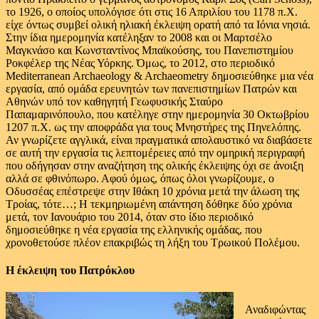
το 1926, ο οποίος υπολόγισε ότι στις 16 Απριλίου του 1178 π.Χ.
είχε όντως συμβεί ολική ηλιακή έκλειψη ορατή από τα Ιόνια νησιά.
Στην ίδια ημερομηνία κατέληξαν το 2008 και οι Μαρτσέλο
Μαγκνάσο και Κωνσταντίνος Μπαϊκούσης, του Πανεπιστημίου
Ροκφέλερ της Νέας Υόρκης. Όμως, το 2012, στο περιοδικό
Mediterranean Archaeology & Archaeometry δημοσιεύθηκε μια νέα
εργασία, από ομάδα ερευνητών των πανεπιστημίων Πατρών και
Αθηνών υπό τον καθηγητή Γεωφυσικής Σταύρο
Παπαμαρινόπουλο, που κατέληγε στην ημερομηνία 30 Οκτωβρίου
1207 π.Χ. ως την αποφράδα για τους Μνηστήρες της Πηνελόπης.
Αν γνωρίζετε αγγλικά, είναι πραγματικά απολαυστικό να διαβάσετε
σε αυτή την εργασία τις λεπτομέρειες από την ομηρική περιγραφή
που οδήγησαν στην αναζήτηση της ολικής έκλειψης όχι σε άνοιξη
αλλά σε φθινόπωρο. Αφού όμως, όπως όλοι γνωρίζουμε, ο
Οδυσσέας επέστρεψε στην Ιθάκη 10 χρόνια μετά την άλωση της
Τροίας, τότε…; Η τεκμηριωμένη απάντηση δόθηκε δύο χρόνια
μετά, τον Ιανουάριο του 2014, όταν στο ίδιο περιοδικό
δημοσιεύθηκε η νέα εργασία της ελληνικής ομάδας, που
χρονοθετούσε πλέον επακριβώς τη λήξη του Τρωικού Πολέμου.
Η έκλειψη του Πατρόκλου
Αναδιφώντας