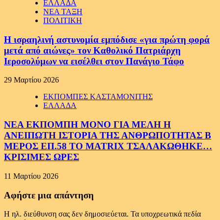
ΕΛΛΑΔΑ
ΝΕΑ ΤΑΞΗ
ΠΟΛΙΤΙΚΗ
Η ισραηλινή αστυνομία εμπόδισε «για πρώτη φορά
μετά από αιώνες» τον Καθολικό Πατριάρχη
Ιεροσολύμων να εισέλθει στον Πανάγιο Τάφο
29 Μαρτίου 2026
ΕΚΠΟΜΠΕΣ ΚΑΣΤΑΜΟΝΙΤΗΣ
ΕΛΛΑΔΑ
ΝΕΑ ΕΚΠΟΜΠΗ ΜΟΝΟ ΓΙΑ ΜΕΛΗ Η
ΑΝΕΙΠΩΤΗ ΙΣΤΟΡΙΑ ΤΗΣ ΑΝΘΡΩΠΟΤΗΤΑΣ Β
ΜΕΡΟΣ ΕΠ.58 ΤΟ MATRIX ΤΣΑΛΑΚΩΘΗΚΕ…
ΚΡΙΣΙΜΕΣ ΩΡΕΣ
11 Μαρτίου 2026
Αφήστε μια απάντηση
Η ηλ. διεύθυνση σας δεν δημοσιεύεται.
Τα υποχρεωτικά πεδία