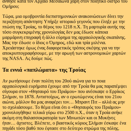
άνθησε κατά τον Αρχαίο Μεσαίωνα χάρη στον ποιητικό οίστρο του
Ομήρου;
Τώρα, μια ομοβροντία διεπιστημονικών ανακοινώσεων δίνει την
περιζήτητη απάντηση: Υπήρξε ιστορικό γεγονός που έληξε με την
πτώση της Τροίας, το θέρος του 1218 π.Χ. Τη μαρτυρία αυτής της
τόσο συγκεκριμένης χρονολογίας δεν μας έδωσε κάποια
μαρμάρινη επιγραφή ή άλλο εύρημα της αρχαιολογικής σκαπάνης.
Μας την έδωσε ο ίδιος ο Όμηρος, εδώ και τρία μιλένια.
Χρειάστηκε όμως ένας διαφορετικός τρόπος σκέψης για να την
αποκρυπτογραφήσουμε, με την αρωγή των αστρονομικών χαρτών
της NASA. Ας δούμε πώς.
Τα εννιά «παπλώματα» της Τροίας
Αν ρωτήσουμε έναν πολίτη του 20ού αιώνα για το ποια
αρχαιολογικά ευρήματα έχουμε από την Τροία θα μας παραπέμψει
σίγουρα στον «Θησαυρό του Πριάμου» που ανέσκαψε ο Ερρίκος
Σλήμαν, το 1878. Αντιστοίχως, αν ο ερωτώμενος είναι του 21ου
αιώνα, μάλλον θα μας αναφέρει τον… Μπραντ Πιτ – αλλά ας μην
το σχολιάσουμε. Το θέμα είναι ότι ο «Θησαυρός του Πριάμου»
χρονολογήθηκε τελικά γύρω στο 2500 π.Χ., όταν η Τροία ανήκε
ακόμη στη θαλασσοκρατορία των Μινωιτών και οι Μυκήνες
ήταν… άχτιστες. Βλέπετε, ο βιαστικός κύριος Σλήμαν έσκαψε ένα
πηγάδι τόσο βαθύ που έφτασε στο δεύτερο στρώμα της πόλης.