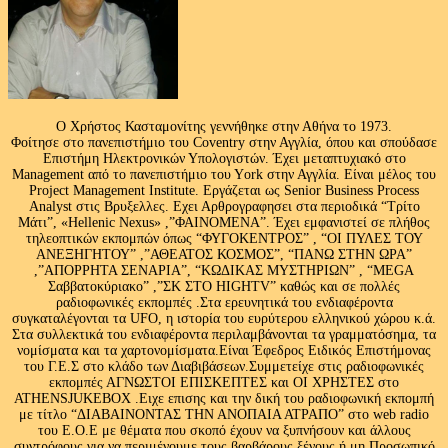
Ο Χρήστος Κασταμονίτης γεννήθηκε στην Αθήνα το 1973.
Φοίτησε στο πανεπιστήμιο του Coventry στην Αγγλία, όπου και σπούδασε
Επιστήμη Ηλεκτρονικών Υπολογιστών. Έχει μεταπτυχιακό στο
Management από το πανεπιστήμιο του Υork στην Αγγλία. Είναι μέλος του
Project Management Institute. Εργάζεται ως Senior Business Process
Analyst στις Βρυξελλες. Εχει Αρθρογραφησει στα περιοδικά “Τρίτο
Μάτι”, «Hellenic Nexus» ,”ΦΑΙΝΟΜΕΝΑ”. Έχει εμφανιστεί σε πλήθος
τηλεοπτικών εκπομπών όπως “ΦΥΓΟΚΕΝΤΡΟΣ” , “ΟΙ ΠΥΛΕΣ ΤΟΥ
ΑΝΕΞΗΓΗΤΟΥ” ,”ΑΘΕΑΤΟΣ ΚΟΣΜΟΣ”, “ΠΑΝΩ ΣΤΗΝ ΩΡΑ”
,”ΑΠΟΡΡΗΤΑ ΣΕΝΑΡΙΑ”, “ΚΩΔΙΚΑΣ ΜΥΣΤΗΡΙΩΝ” , “MEGA
Σαββατοκύριακο” ,”ΣΚ ΣΤΟ HIGHTV” καθώς και σε πολλές
ραδιοφωνικές εκπομπές .Στα ερευνητικά του ενδιαφέροντα
συγκαταλέγονται τα UFO, η ιστορία του ευρύτερου ελληνικού χώρου κ.ά.
Στα συλλεκτικά του ενδιαφέροντα περιλαμβάνονται τα γραμματόσημα, τα
νομίσματα και τα χαρτονομίσματα.Είναι Έφεδρος Ειδικός Επιστήμονας
του Γ.Ε.Σ στο κλάδο των Διαβιβάσεων.Συμμετείχε στις ραδιοφωνικές
εκπομπές ΑΓΝΩΣΤΟΙ ΕΠΙΣΚΕΠΤΕΣ και ΟΙ ΧΡΗΣΤΕΣ στο
ATHENSJUKEBOX .Ειχε επισης και την δική του ραδιοφωνική εκπομπή
με τίτλο “ΔΙΑΒΑΙΝΟΝΤΑΣ ΤΗΝ ΑΝΟΠΑΙΑ ΑΤΡΑΠΟ” στο web radio
του Ε.Ο.Ε με θέματα που σκοπό έχουν να ξυπνήσουν και άλλους
συντρόφους για να περιμένουμε τους βαρβάρους ξένους ή μη.Προσωπικό