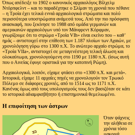
Όπως απέδειξε το 1902 ο κανονικός αρχαιολόγος Βίλχελμ
Ντόρπφελντ – και το παραδέχτηκε ο Σλίμαν τη χρονιά που πέθανε
– η Τροία έχει τελικά εννιά αρχαιολογικά στρώματα και πολύ
περισσότερα υποστρώματα ανάμεσά τους. Από την πιο πρόσφατη
ανασκαφή, που ξεκίνησε το 1988 από ομάδα γερμανών και
αμερικανών αρχαιολόγων υπό τον Μάνφρεντ Κόρφμαν,
γνωρίζουμε ότι το στρώμα «Τροία VIh» είναι εκείνο που – καθ’
ημάς – αντιστοιχεί στην επίθεση των 1.187 πλοίων των Αχαιών, με
χρονολόγηση γύρω στο 1300 π.Χ. Το ανώτερο αρχαίο στρώμα, το
«Τροία VIIa», αντιστοιχεί σε μεταγενέστερη τελική άλωση και
ολοκαύτωμα, χρονολογούμενη στο 1190 με 1180 π.Χ. (ίσως αυτή
που ο Αινείας έφυγε οριστικά για την κατοπινή Ρώμη).
Αρχαιολογικά, λοιπόν, είχαμε φτάσει στο «1300 π.Χ. και μετά».
Ιστορικά, είχαμε 11 αρχαίες πηγές να χρονολογούν τον Τρωικό
Πόλεμο σε διάφορες χρονιές, από το 1514 ως το 1171 π.Χ.
Κανένας όμως από τους υπολογισμούς τους δεν βασιζόταν σε κάτι
το ιστορικά αδιαμφισβήτητο ή επιστημονικά θεμελιωμένο.
Η επιφοίτηση των άστρων
Όταν ψάχνεις
την αλήθεια σε
χρόνια τόσο
μακρινά