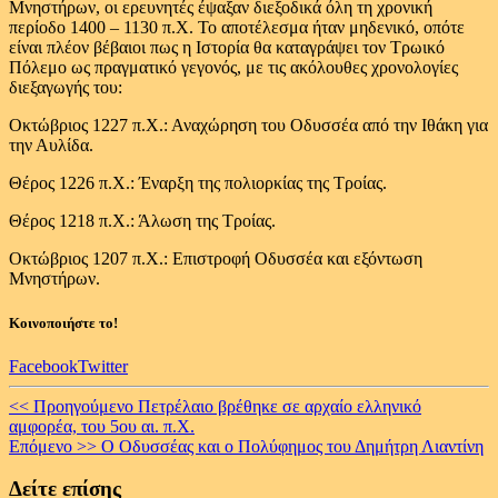
Μνηστήρων, οι ερευνητές έψαξαν διεξοδικά όλη τη χρονική
περίοδο 1400 – 1130 π.Χ. Το αποτέλεσμα ήταν μηδενικό, οπότε
είναι πλέον βέβαιοι πως η Ιστορία θα καταγράψει τον Τρωικό
Πόλεμο ως πραγματικό γεγονός, με τις ακόλουθες χρονολογίες
διεξαγωγής του:
Οκτώβριος 1227 π.Χ.: Αναχώρηση του Οδυσσέα από την Ιθάκη για
την Αυλίδα.
Θέρος 1226 π.Χ.: Έναρξη της πολιορκίας της Τροίας.
Θέρος 1218 π.Χ.: Άλωση της Τροίας.
Οκτώβριος 1207 π.Χ.: Επιστροφή Οδυσσέα και εξόντωση
Μνηστήρων.
Κοινοποιήστε το!
Facebook
Twitter
Continue
<< Προηγούμενο
Πετρέλαιο βρέθηκε σε αρχαίο ελληνικό
αμφορέα, του 5ου αι. π.Χ.
Reading
Επόμενο >>
O Οδυσσέας και ο Πολύφημος του Δημήτρη Λιαντίνη
Δείτε επίσης