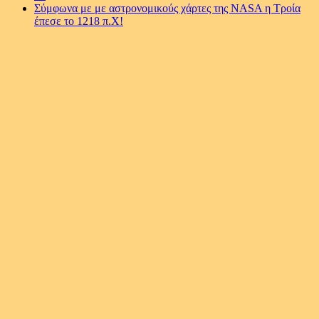
Σύμφωνα με με αστρονομικούς χάρτες της NASA η Τροία
έπεσε το 1218 π.Χ!