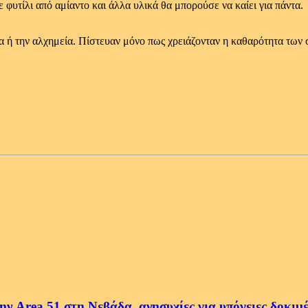
ε φυτίλι από αμίαντο και άλλα υλικά θα μπορούσε να καίει για πάντα.
α ή την αλχημεία. Πίστευαν μόνο πως χρειάζονταν η καθαρότητα των 
ην Area 51 στη Νεβάδα, ανησυχίες για υπόγειες δοκιμ