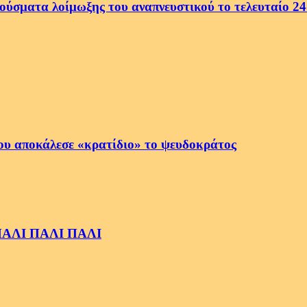
ρούσματα λοίμωξης του αναπνευστικού το τελευταίο 2
ου αποκάλεσε «κρατίδιο» το ψευδοκράτος
ς ΠΑΛΙ ΠΑΛΙ ΠΑΛΙ