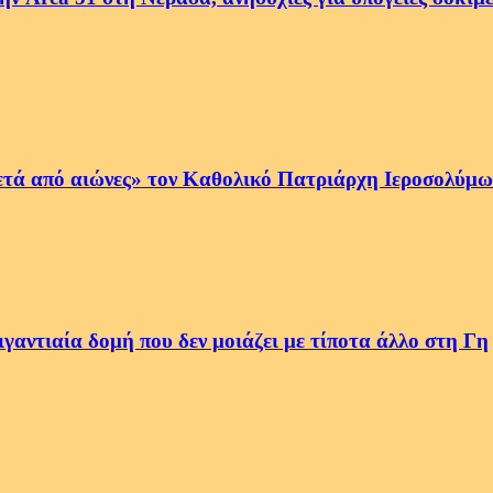
ετά από αιώνες» τον Καθολικό Πατριάρχη Ιεροσολύμων
αντιαία δομή που δεν μοιάζει με τίποτα άλλο στη Γη