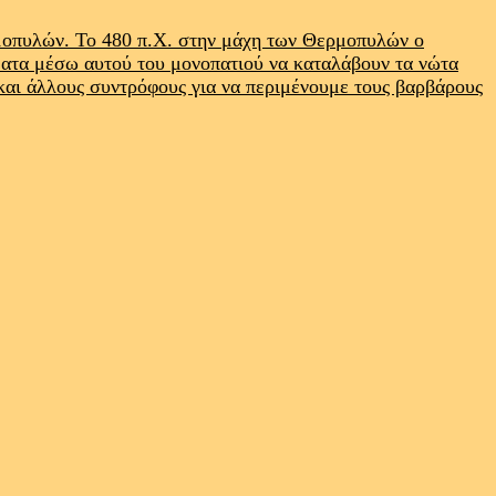
ρμοπυλών. Το 480 π.Χ. στην μάχη των Θερμοπυλών ο
ματα μέσω αυτού του μονοπατιού να καταλάβουν τα νώτα
 και άλλους συντρόφους για να περιμένουμε τους βαρβάρους