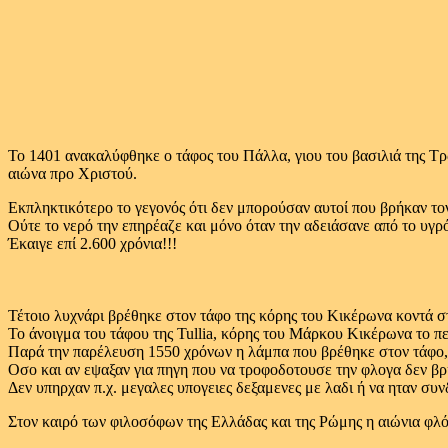
Το 1401 ανακαλύφθηκε ο τάφος του Πάλλα, γιου του βασιλιά της Τρ
αιώνα προ Χριστού.
Εκπληκτικότερο το γεγονός ότι δεν μπορούσαν αυτοί που βρήκαν το
Ούτε το νερό την επηρέαζε και μόνο όταν την αδειάσανε από το υγρ
Έκαιγε επί 2.600 χρόνια!!!
Τέτοιο λυχνάρι βρέθηκε στον τάφο της κόρης του Κικέρωνα κοντά σ
Το άνοιγμα του τάφου της Tullia, κόρης του Μάρκου Κικέρωνα το περ
Παρά την παρέλευση 1550 χρόνων η λάμπα που βρέθηκε στον τάφο, σ
Οσο και αν εψαξαν για πηγη που να τροφοδοτουσε την φλογα δεν β
Δεν υπηρχαν π.χ. μεγαλες υπογειες δεξαμενες με λαδι ή να ηταν συ
Στον καιρό των φιλοσόφων της Ελλάδας και της Ρώμης η αιώνια φλό