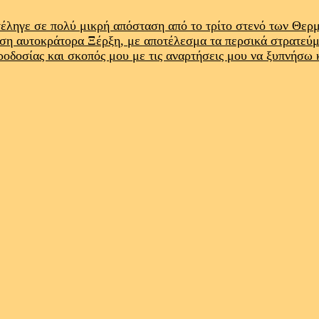
έληγε σε πολύ μικρή απόσταση από το τρίτο στενό των Θε
ρση αυτοκράτορα Ξέρξη, με αποτέλεσμα τα περσικά στρατεύ
προδοσίας και σκοπός μου με τις αναρτήσεις μου να ξυπνήσω