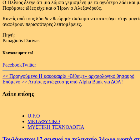
Ο Πλίνιος έλεγε ότι μια λάμπα γεμισμένη με το αγνότερο λάδι και μ
Παρόμοιες ιδέες είχε και ο Ήρων ο Αλεξανδρεύς.
Κανείς από τους δύο δεν θεώρησε σκόπιμο να καταφύγει στην μαγεί
αναφέρουν περισσότερες λεπτομέρειες.
Πηγή:
Panagiotis Darivas
Κοινοποιήστε το!
Facebook
Twitter
Continue
<< Προηγούμενο
Η κακοκαιρία «ξέθαψε» αρχαιολογικό θησαυρό
Επόμενο >>
Αιτήσεις πτώχευσης από Alpha Bank για ΔΟΛ!
Reading
Δείτε επίσης
U.F.O
ΜΕΤΑΦΥΣΙΚΟ
ΜΥΣΤΙΚΗ ΤΕΧΝΟΛΟΓΙΑ
Τουλάχιστον 17 σεισμοί το τελευταίο 24ωρο κοντά στ