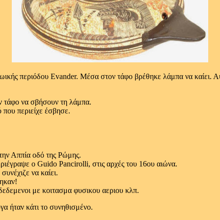
ωικής περιόδου Evander. Μέσα στον τάφο βρέθηκε λάμπα να καίει. Α
ν τάφο να σβήσουν τη λάμπα.
ό που περιείχε έσβησε.
την Αππία οδό της Ρώμης.
ιέγραψε ο Guido Pancirolli, στις αρχές του 16ου αιώνα.
υνέχιζε να καίει.
ρηκαν!
νδεδεμενοι με κοιτασμα φυσικου αεριου κλπ.
γα ήταν κάτι το συνηθισμένο.