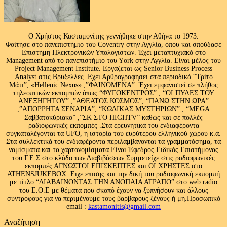
Ο Χρήστος Κασταμονίτης γεννήθηκε στην Αθήνα το 1973.
Φοίτησε στο πανεπιστήμιο του Coventry στην Αγγλία, όπου και σπούδασε
Επιστήμη Ηλεκτρονικών Υπολογιστών. Έχει μεταπτυχιακό στο
Management από το πανεπιστήμιο του Υork στην Αγγλία. Είναι μέλος του
Project Management Institute. Εργάζεται ως Senior Business Process
Analyst στις Βρυξελλες. Εχει Αρθρογραφησει στα περιοδικά “Τρίτο
Μάτι”, «Hellenic Nexus» ,”ΦΑΙΝΟΜΕΝΑ”. Έχει εμφανιστεί σε πλήθος
τηλεοπτικών εκπομπών όπως “ΦΥΓΟΚΕΝΤΡΟΣ” , “ΟΙ ΠΥΛΕΣ ΤΟΥ
ΑΝΕΞΗΓΗΤΟΥ” ,”ΑΘΕΑΤΟΣ ΚΟΣΜΟΣ”, “ΠΑΝΩ ΣΤΗΝ ΩΡΑ”
,”ΑΠΟΡΡΗΤΑ ΣΕΝΑΡΙΑ”, “ΚΩΔΙΚΑΣ ΜΥΣΤΗΡΙΩΝ” , “MEGA
Σαββατοκύριακο” ,”ΣΚ ΣΤΟ HIGHTV” καθώς και σε πολλές
ραδιοφωνικές εκπομπές .Στα ερευνητικά του ενδιαφέροντα
συγκαταλέγονται τα UFO, η ιστορία του ευρύτερου ελληνικού χώρου κ.ά.
Στα συλλεκτικά του ενδιαφέροντα περιλαμβάνονται τα γραμματόσημα, τα
νομίσματα και τα χαρτονομίσματα.Είναι Έφεδρος Ειδικός Επιστήμονας
του Γ.Ε.Σ στο κλάδο των Διαβιβάσεων.Συμμετείχε στις ραδιοφωνικές
εκπομπές ΑΓΝΩΣΤΟΙ ΕΠΙΣΚΕΠΤΕΣ και ΟΙ ΧΡΗΣΤΕΣ στο
ATHENSJUKEBOX .Ειχε επισης και την δική του ραδιοφωνική εκπομπή
με τίτλο “ΔΙΑΒΑΙΝΟΝΤΑΣ ΤΗΝ ΑΝΟΠΑΙΑ ΑΤΡΑΠΟ” στο web radio
του Ε.Ο.Ε με θέματα που σκοπό έχουν να ξυπνήσουν και άλλους
συντρόφους για να περιμένουμε τους βαρβάρους ξένους ή μη.Προσωπικό
email :
kastamonitis@gmail.com
Αναζήτηση