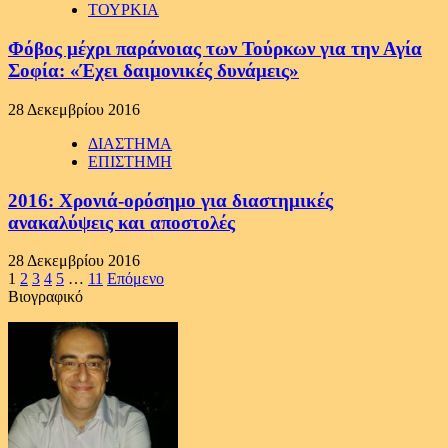
ΤΟΥΡΚΙΑ
Φόβος μέχρι παράνοιας των Τούρκων για την Αγία
Σοφία: «Έχει δαιμονικές δυνάμεις»
28 Δεκεμβρίου 2016
ΔΙΑΣΤΗΜΑ
ΕΠΙΣΤΗΜΗ
2016: Χρονιά-ορόσημο για διαστημικές
ανακαλύψεις και αποστολές
28 Δεκεμβρίου 2016
Σελιδοποίηση
1
2
3
4
5
…
11
Επόμενο
Βιογραφικό
άρθρων