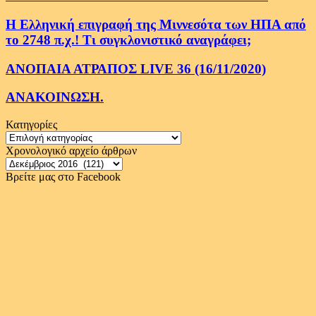
Η Ελληνική επιγραφή της Μιννεσότα των ΗΠΑ από
το 2748 π.χ.! Τι συγκλονιστικό αναγράφει;
ΑΝΟΠΑΙΑ ΑΤΡΑΠΟΣ LIVE 36 (16/11/2020)
ΑΝΑΚΟΙΝΩΣΗ.
Κατηγορίες
Κατηγορίες
Χρονολογικό αρχείο άρθρων
Χρονολογικό
αρχείο
Βρείτε μας στο Facebook
άρθρων