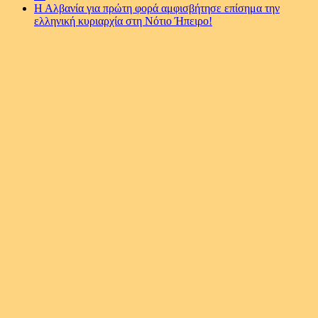
Η Αλβανία για πρώτη φορά αμφισβήτησε επίσημα την
ελληνική κυριαρχία στη Νότιο Ήπειρο!