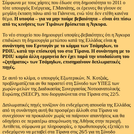
Σύμφωνα με τους χάρτες που έδωσε στη δημοσιότητα το 2011 ο
τότε υπουργός Ενέργειας, Γ.Μανιάτης, οι έρευνες θα γίνουν σε
μεγάλη έκταση πάνω από τα Γιάννενα, ενώ τότε δεν ετέθη κανένα
θέμα.
Η υποψία – για να μην πούμε βεβαιότητα – είναι ότι πίσω
από τις κινήσεις των Τιράνων βρίσκεται η Άγκυρα.
Το νέο στοιχείο που δημιουργεί υποψίες-βεβαιότητες ότι η Άγκυρα
επιδιώκει τη δημιουργία μετώπου κατά της Ελλάδας είναι
η
συνάντηση του Ερντογάν με το κόμμα των Τσάμηδων, το
PDIU, κατά την επίσκεψή του στα Τίρανα. Η συνάντηση με το
PDIU καμία άλλη ερμηνεία δεν έχει παρά την υποδαύλιση του
«ζητήματος» των Τσάμηδων, επισημαίνουν διπλωματικές
πηγές.
Σε αυτό το κλίμα, ο υπουργός Εξωτερικών, Ν. Κοτζιάς,
προβληματίζεται αν θα παραστεί στη Σύνοδο των ΥΠΕΞ των
χωρών-μελών της Διαδικασίας Συνεργασίας Νοτιοανατολικής
Ευρώπης (SEECP), που διοργανώνεται στα Τίρανα στις 22/5.
Διπλωματικές πηγές τονίζουν ότι ενδεχόμενη απουσία της Ελλάδας
από τη συνάντηση αυτή θα προσφέρει άλλοθι στα Τίρανα να
συνεχίσουν να προκαλούν χωρίς να παίρνουν απαντήσεις και θα
οδηγήσει σε περαιτέρω απομόνωση της Αθήνας στην περιοχή.
Αντίθετα, σύμφωνα με πληροφορίες, ο πρωθυπουργός εξετάζει το
ενδεχόμενο να μεταβεί στα Τίρανα στις 26/5 για τη Σύνοδο