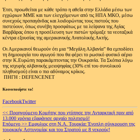
Έτσι, προωθείται με κάθε τρόπο η αθεΐα στην Ελλάδα μέσω των
εγχώριων ΜΜΕ και των ελεγχόμενων από τις ΗΠΑ ΜΚΟ, μέσω
συνεχούς προπαγάνδας και λοιδορώντας τους πιστούς που
πιστεύουν, όπως συνέβη προσφάτως με τα λείψανα της Αγίας
Βαρβάρας όπου η προσέλευση των πιστών τρόμαξε τα νεοταξικά
κέντρα εξουσίας της αμερικανικής Ανατολικής Ακτής.
Οι Αμερικανοί θεωρούν ότι μια “Μεγάλη Αλβανία” θα εμποδίσει
τη δημιουργία του αγωγού που θα φέρει το ρωσικό φυσικό αέριο
στην Κ.Ευρώπη παρακάμπτοντας την Ουκρανία. Τα Σκόπια λόγω
της ισχυρής αλβανικής μειοψηφίας (30% επί του συνολικού
πληθυσμού) είναι ο πιο αδύναμος κρίκος.
ΠΗΓΗ : DEFENCENET
Κοινοποιήστε το!
Facebook
Twitter
Continue
<< Προηγούμενο
Κομήτης που χτύπησε την Ανταρκτική πριν από
13.000 χρόνια εξαφάνισε αρχαίο πολιτισμό!
Reading
Επόμενο >>
Εμφυλιος στη Ν.Α. Τουρκία: Ένοπλη σύγκρουση της
τουρκικής Αστυνομίας και του Στρατού με 8 νεκρούς!