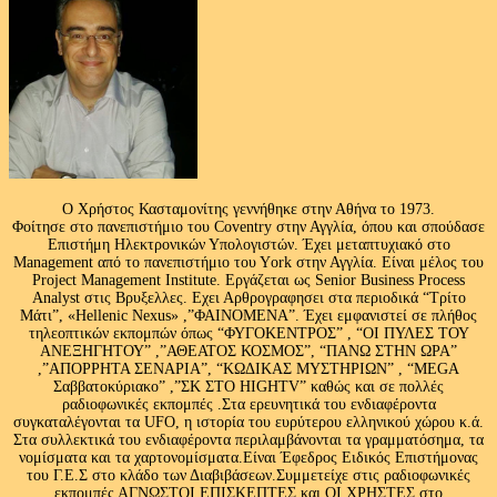
Ο Χρήστος Κασταμονίτης γεννήθηκε στην Αθήνα το 1973.
Φοίτησε στο πανεπιστήμιο του Coventry στην Αγγλία, όπου και σπούδασε
Επιστήμη Ηλεκτρονικών Υπολογιστών. Έχει μεταπτυχιακό στο
Management από το πανεπιστήμιο του Υork στην Αγγλία. Είναι μέλος του
Project Management Institute. Εργάζεται ως Senior Business Process
Analyst στις Βρυξελλες. Εχει Αρθρογραφησει στα περιοδικά “Τρίτο
Μάτι”, «Hellenic Nexus» ,”ΦΑΙΝΟΜΕΝΑ”. Έχει εμφανιστεί σε πλήθος
τηλεοπτικών εκπομπών όπως “ΦΥΓΟΚΕΝΤΡΟΣ” , “ΟΙ ΠΥΛΕΣ ΤΟΥ
ΑΝΕΞΗΓΗΤΟΥ” ,”ΑΘΕΑΤΟΣ ΚΟΣΜΟΣ”, “ΠΑΝΩ ΣΤΗΝ ΩΡΑ”
,”ΑΠΟΡΡΗΤΑ ΣΕΝΑΡΙΑ”, “ΚΩΔΙΚΑΣ ΜΥΣΤΗΡΙΩΝ” , “MEGA
Σαββατοκύριακο” ,”ΣΚ ΣΤΟ HIGHTV” καθώς και σε πολλές
ραδιοφωνικές εκπομπές .Στα ερευνητικά του ενδιαφέροντα
συγκαταλέγονται τα UFO, η ιστορία του ευρύτερου ελληνικού χώρου κ.ά.
Στα συλλεκτικά του ενδιαφέροντα περιλαμβάνονται τα γραμματόσημα, τα
νομίσματα και τα χαρτονομίσματα.Είναι Έφεδρος Ειδικός Επιστήμονας
του Γ.Ε.Σ στο κλάδο των Διαβιβάσεων.Συμμετείχε στις ραδιοφωνικές
εκπομπές ΑΓΝΩΣΤΟΙ ΕΠΙΣΚΕΠΤΕΣ και ΟΙ ΧΡΗΣΤΕΣ στο