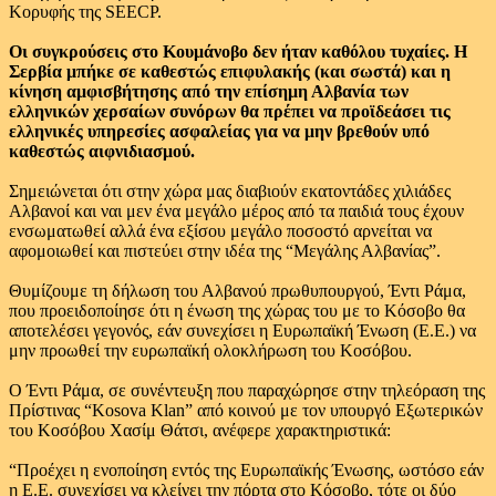
Κορυφής της SEECP.
Οι συγκρούσεις στο Κουμάνοβο δεν ήταν καθόλου τυχαίες. Η
Σερβία μπήκε σε καθεστώς επιφυλακής (και σωστά) και η
κίνηση αμφισβήτησης από την επίσημη Αλβανία των
ελληνικών χερσαίων συνόρων θα πρέπει να προϊδεάσει τις
ελληνικές υπηρεσίες ασφαλείας για να μην βρεθούν υπό
καθεστώς αιφνιδιασμού.
Σημειώνεται ότι στην χώρα μας διαβιούν εκατοντάδες χιλιάδες
Αλβανοί και ναι μεν ένα μεγάλο μέρος από τα παιδιά τους έχουν
ενσωματωθεί αλλά ένα εξίσου μεγάλο ποσοστό αρνείται να
αφομοιωθεί και πιστεύει στην ιδέα της “Μεγάλης Αλβανίας”.
Θυμίζουμε τη δήλωση του Αλβανού πρωθυπουργού, Έντι Ράμα,
που προειδοποίησε ότι η ένωση της χώρας του με το Κόσοβο θα
αποτελέσει γεγονός, εάν συνεχίσει η Ευρωπαϊκή Ένωση (Ε.Ε.) να
μην προωθεί την ευρωπαϊκή ολοκλήρωση του Κοσόβου.
Ο Έντι Ράμα, σε συνέντευξη που παραχώρησε στην τηλεόραση της
Πρίστινας “Kosova Klan” από κοινού με τον υπουργό Εξωτερικών
του Κοσόβου Χασίμ Θάτσι, ανέφερε χαρακτηριστικά:
“Προέχει η ενοποίηση εντός της Ευρωπαϊκής Ένωσης, ωστόσο εάν
η Ε.Ε. συνεχίσει να κλείνει την πόρτα στο Κόσοβο, τότε οι δύο