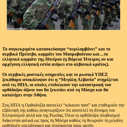
Το συγκεκριμένο κατασκεύασμα “περιλαμβάνει” και το
σερβικό Πρέσεβο, κομμάτι του Μαυροβούνιου και…το
ελληνικό κομμάτι της Ηπείρου (η Βόρεια Ήπειρος αν και
αρχέγονη ελληνική εστία ανήκει στο αλβανικό κράτος).
Οι σερβικές μυστικές υπηρεσίες και το ρωσικό ΥΠΕΞ
ξεκάθαρα αποκάλυψαν ότι η “Μεγάλη Αλβανία” στηρίζεται
από τις ΗΠΑ, οι οποίες επιδιώκουν την καταστροφή του
ορθόδοξου άξονα που θα ξεκινάει από τη Μόσχα και θα
καταλήγει στην Αθήνα.
Στις ΗΠΑ η Ορθοδοξία αποτελεί “κόκκινο πανί” και επιθυμούν την
εξάλειψή της καθώς αναγνωρίζουν ότι αποτελεί τη δύναμη του
Ελληνισμού αλλά και της Ρωσίας. Όλοι οι ορθόδοξοι πληθυσμοί
διάκεινται φιλικά ως προς τη Μόσχα καθώς τη θεωρούν τη μεγάλη
ορθόδοξη υπερδύναμη και στρέφονται προς αυτήν.