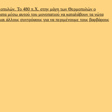
ρμοπυλών. Το 480 π.Χ. στην μάχη των Θερμοπυλών ο
ματα μέσω αυτού του μονοπατιού να καταλάβουν τα νώτα
 και άλλους συντρόφους για να περιμένουμε τους βαρβάρους