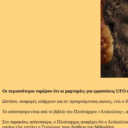
Οι περισσότεροι νομίζουν ότι οι μαρτυρίες για εμφανίσεις UFO
Ωστόσο, αναφορές υπάρχουν και σε προηγούμενους αιώνες, ενώ ο ίδ
Το απόσπασμα είναι από το βιβλίο του Πλούταρχου «Λεύκολλος», α
Στο παρακάτω απόσπασμα, ο Πλούταρχος αναφέρει ότι ο Λεύκολλος 
οποίον είχε στείλει ο Σερτώριος προς βοήθεια του Μιθριδάτη.