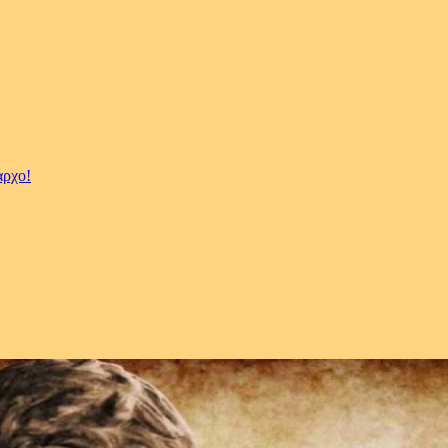
αρχο!