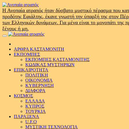
Skip
to
Η Ανοπαία ατραπός ήταν δύσβατο μυστικό πέρασμα που κατ
content
προδότης Εφιάλτης, έκανε γνωστή την ύπαρξή της στον Πέ
των Ελληνικών δυνάμεων. Για μένα είναι το μονοπάτι της 
ξένους ή μη.
Primary
Menu
ΑΡΘΡΑ ΚΑΣΤΑΜΟΝΙΤΗ
ΕΚΠΟΜΠΕΣ
ΕΚΠΟΜΠΕΣ ΚΑΣΤΑΜΟΝΙΤΗΣ
ΚΩΔΙΚΑΣ ΜΥΣΤΗΡΙΩΝ
ΕΠΙΚΑΙΡΟΤΗΤΑ
ΠΟΛΙΤΙΚΗ
ΟΙΚΟΝΟΜΙΑ
ΚΥΒΕΡΝΗΣΗ
ΔΙΑΦΟΡΑ
ΚΟΣΜΟΣ
ΕΛΛΑΔΑ
ΚΥΠΡΟΣ
ΤΟΥΡΚΙΑ
ΠΑΡΑΞΕΝΑ
U.F.O
ΜΥΣΤΙΚΗ ΤΕΧΝΟΛΟΓΙΑ