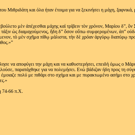
ου Μιθριδάτη και όλα ήταν έτοιμα για να ξεκινήσει η μάχη, ξαφνικά
ἐβούλετο μὲν ἀπέχεσθαι μάχης καὶ τρίβειν τὸν χρόνον, Μαρίου δ”, ὃ
 τάξιν ὡς διαμαχούμενος, ἤδη δ” ὅσον οὔπω συμφερομένων, ἀπ” οὐδε
νον, τὸ μὲν σχῆμα πίθῳ μάλιστα, τὴν δὲ χρόαν ἀργύρῳ διαπύρῳ προ
άθος.»”
έλησε να αποφύγει την μάχη και να καθυστερήσει, επειδή όμως ο Μάριο
αλούσε, παρατάχθηκε για να πολεμήσει. Ενώ βάδιζαν ήδη προς τη σύγ
 έμοιαζε πολύ με πιθάρι στο σχήμα και με πυρακτωμένο ασήμι στο χ
ες.»
η 74-66 π.Χ.