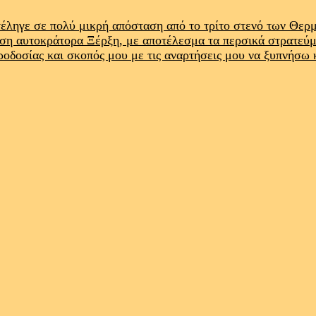
έληγε σε πολύ μικρή απόσταση από το τρίτο στενό των Θε
ρση αυτοκράτορα Ξέρξη, με αποτέλεσμα τα περσικά στρατεύ
προδοσίας και σκοπός μου με τις αναρτήσεις μου να ξυπνήσω