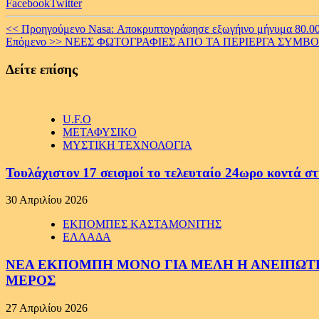
Facebook
Twitter
Continue
<< Προηγούμενο
Nasa: Αποκρυπτογράφησε εξωγήινο μήνυμα 80.0
Επόμενο >>
ΝΕΕΣ ΦΩΤΟΓΡΑΦΙΕΣ ΑΠΟ ΤΑ ΠΕΡΙΕΡΓΑ ΣΥΜΒ
Reading
Δείτε επίσης
U.F.O
ΜΕΤΑΦΥΣΙΚΟ
ΜΥΣΤΙΚΗ ΤΕΧΝΟΛΟΓΙΑ
Τουλάχιστον 17 σεισμοί το τελευταίο 24ωρο κοντά στ
30 Απριλίου 2026
ΕΚΠΟΜΠΕΣ ΚΑΣΤΑΜΟΝΙΤΗΣ
ΕΛΛΑΔΑ
ΝΕΑ ΕΚΠΟΜΠΗ ΜΟΝΟ ΓΙΑ ΜΕΛΗ Η ΑΝΕΙΠΩΤΗ
ΜΕΡΟΣ
27 Απριλίου 2026