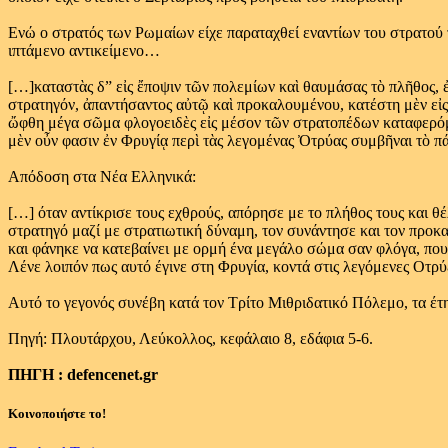
Ενώ ο στρατός των Ρωμαίων είχε παραταχθεί εναντίων του στρατού τ
ιπτάμενο αντικείμενο…
[…]καταστὰς δ” εἰς ἔποψιν τῶν πολεμίων καὶ θαυμάσας τὸ πλῆθος, 
στρατηγόν, ἀπαντήσαντος αὐτῷ καὶ προκαλουμένου, κατέστη μὲν εἰς
ὤφθη μέγα σῶμα φλογοειδὲς εἰς μέσον τῶν στρατοπέδων καταφερόμε
μὲν οὖν φασιν ἐν Φρυγίᾳ περὶ τὰς λεγομένας Ὀτρύας συμβῆναι τὸ π
Απόδοση στα Νέα Ελληνικά:
[…] όταν αντίκρισε τους εχθρούς, απόρησε με το πλήθος τους και θ
στρατηγό μαζί με στρατιωτική δύναμη, τον συνάντησε και τον προκ
και φάνηκε να κατεβαίνει με ορμή ένα μεγάλο σώμα σαν φλόγα, που
Λένε λοιπόν πως αυτό έγινε στη Φρυγία, κοντά στις λεγόμενες Οτρύ
Αυτό το γεγονός συνέβη κατά τον Τρίτο Μιθριδατικό Πόλεμο, τα έτ
Πηγή: Πλουτάρχου, Λεύκολλος, κεφάλαιο 8, εδάφια 5-6.
ΠΗΓΗ : defencenet.gr
Κοινοποιήστε το!