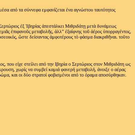
, μέσα από τα σύννεφα εμφανίζεται ένα αγνώστου ταυτότητος
ν Σερτώριος ἐξ Ἰβηρίας ἀπεστάλκει Μιθριδάτῃ μετὰ δυνάμεως
μιᾶς ἐπιφανοῦς μεταβολῆς, ἀλλ” ἐξαίφνης τοῦ ἀέρος ὑπορραγέντος,
σεοικός, ὥστε δείσαντας ἀμφοτέρους τὸ φάσμα διακριθῆναι. τοῦτο
ς, που είχε στείλει από την Ιβηρία ο Σερτώριος στον Μιθριδάτη ως
κρουση, χωρίς να συμβεί καμιά φανερή μεταβολή, άνοιξε ο αέρας
ρώμα, και οι δύο στρατοί φοβισμένοι από το όραμα αποσύρθηκαν.