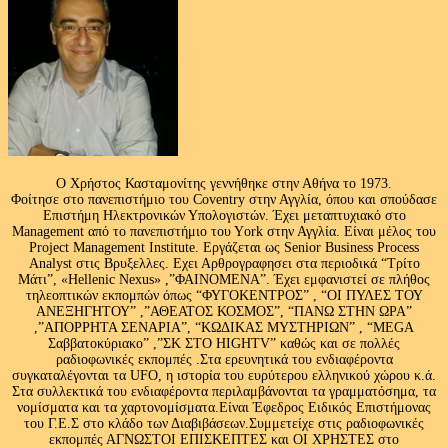
Ο Χρήστος Κασταμονίτης γεννήθηκε στην Αθήνα το 1973.
Φοίτησε στο πανεπιστήμιο του Coventry στην Αγγλία, όπου και σπούδασε
Επιστήμη Ηλεκτρονικών Υπολογιστών. Έχει μεταπτυχιακό στο
Management από το πανεπιστήμιο του Υork στην Αγγλία. Είναι μέλος του
Project Management Institute. Εργάζεται ως Senior Business Process
Analyst στις Βρυξελλες. Εχει Αρθρογραφησει στα περιοδικά “Τρίτο
Μάτι”, «Hellenic Nexus» ,”ΦΑΙΝΟΜΕΝΑ”. Έχει εμφανιστεί σε πλήθος
τηλεοπτικών εκπομπών όπως “ΦΥΓΟΚΕΝΤΡΟΣ” , “ΟΙ ΠΥΛΕΣ ΤΟΥ
ΑΝΕΞΗΓΗΤΟΥ” ,”ΑΘΕΑΤΟΣ ΚΟΣΜΟΣ”, “ΠΑΝΩ ΣΤΗΝ ΩΡΑ”
,”ΑΠΟΡΡΗΤΑ ΣΕΝΑΡΙΑ”, “ΚΩΔΙΚΑΣ ΜΥΣΤΗΡΙΩΝ” , “MEGA
Σαββατοκύριακο” ,”ΣΚ ΣΤΟ HIGHTV” καθώς και σε πολλές
ραδιοφωνικές εκπομπές .Στα ερευνητικά του ενδιαφέροντα
συγκαταλέγονται τα UFO, η ιστορία του ευρύτερου ελληνικού χώρου κ.ά.
Στα συλλεκτικά του ενδιαφέροντα περιλαμβάνονται τα γραμματόσημα, τα
νομίσματα και τα χαρτονομίσματα.Είναι Έφεδρος Ειδικός Επιστήμονας
του Γ.Ε.Σ στο κλάδο των Διαβιβάσεων.Συμμετείχε στις ραδιοφωνικές
εκπομπές ΑΓΝΩΣΤΟΙ ΕΠΙΣΚΕΠΤΕΣ και ΟΙ ΧΡΗΣΤΕΣ στο