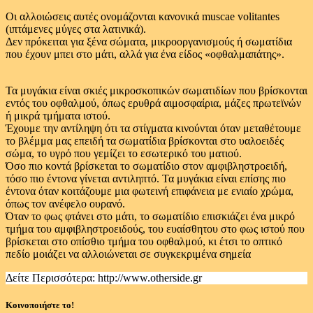
Οι αλλοιώσεις αυτές ονομάζονται κανονικά muscae volitantes
(ιπτάμενες μύγες στα λατινικά).
Δεν πρόκειται για ξένα σώματα, μικροοργανισμούς ή σωματίδια
που έχουν μπει στο μάτι, αλλά για ένα είδος «οφθαλμαπάτης».
Τα μυγάκια είναι σκιές μικροσκοπικών σωματιδίων που βρίσκονται
εντός του οφθαλμού, όπως ερυθρά αιμοσφαίρια, μάζες πρωτεϊνών
ή μικρά τμήματα ιστού.
Έχουμε την αντίληψη ότι τα στίγματα κινούνται όταν μεταθέτουμε
το βλέμμα μας επειδή τα σωματίδια βρίσκονται στο υαλοειδές
σώμα, το υγρό που γεμίζει το εσωτερικό του ματιού.
Όσο πιο κοντά βρίσκεται το σωματίδιο στον αμφιβληστροειδή,
τόσο πιο έντονα γίνεται αντιληπτό. Τα μυγάκια είναι επίσης πιο
έντονα όταν κοιτάζουμε μια φωτεινή επιφάνεια με ενιαίο χρώμα,
όπως τον ανέφελο ουρανό.
Όταν το φως φτάνει στο μάτι, το σωματίδιο επισκιάζει ένα μικρό
τμήμα του αμφιβληστροειδούς, του ευαίσθητου στο φως ιστού που
βρίσκεται στο οπίσθιο τμήμα του οφθαλμού, κι έτσι το οπτικό
πεδίο μοιάζει να αλλοιώνεται σε συγκεκριμένα σημεία
Δείτε Περισσότερα: http://www.otherside.gr
Κοινοποιήστε το!