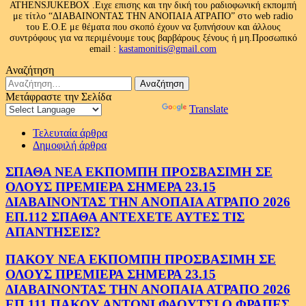
ATHENSJUKEBOX .Ειχε επισης και την δική του ραδιοφωνική εκπομπή
με τίτλο “ΔΙΑΒΑΙΝΟΝΤΑΣ ΤΗΝ ΑΝΟΠΑΙΑ ΑΤΡΑΠΟ” στο web radio
του Ε.Ο.Ε με θέματα που σκοπό έχουν να ξυπνήσουν και άλλους
συντρόφους για να περιμένουμε τους βαρβάρους ξένους ή μη.Προσωπικό
email :
kastamonitis@gmail.com
Αναζήτηση
Αναζήτηση
για:
Μετάφραστε την Σελίδα
Powered by
Translate
Τελευταία άρθρα
Δημοφιλή άρθρα
ΣΠΑΘΑ ΝΕΑ ΕΚΠΟΜΠΗ ΠΡΟΣΒΑΣΙΜΗ ΣΕ
ΟΛΟΥΣ ΠΡΕΜΙΕΡΑ ΣΗΜΕΡΑ 23.15
ΔΙΑΒΑΙΝΟΝΤΑΣ ΤΗΝ ΑΝΟΠΑΙΑ ΑΤΡΑΠΟ 2026
ΕΠ.112 ΣΠΑΘΑ ΑΝΤΕΧΕΤΕ ΑΥΤΕΣ ΤΙΣ
ΑΠΑΝΤΗΣΕΙΣ?
ΠΑΚΟΥ ΝΕΑ ΕΚΠΟΜΠΗ ΠΡΟΣΒΑΣΙΜΗ ΣΕ
ΟΛΟΥΣ ΠΡΕΜΙΕΡΑ ΣΗΜΕΡΑ 23.15
ΔΙΑΒΑΙΝΟΝΤΑΣ ΤΗΝ ΑΝΟΠΑΙΑ ΑΤΡΑΠΟ 2026
ΕΠ.111 ΠΑΚΟΥ ΑΝΤΟΝΙ ΦΑΟΥΤΣΙ Ο ΦΡΑΠΕΣ