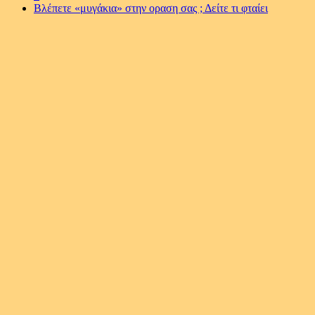
Βλέπετε «μυγάκια» στην οραση σας ; Δείτε τι φταίει