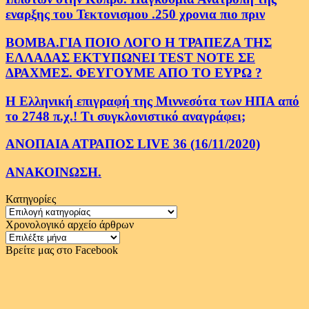
εναρξης του Τεκτονισμου .250 χρονια πιο πριν
ΒΟΜΒΑ.ΓΙΑ ΠΟΙΟ ΛΟΓΟ Η ΤΡΑΠΕΖΑ ΤΗΣ
ΕΛΛΑΔΑΣ ΕΚΤΥΠΩΝΕΙ TEST NOTE ΣΕ
ΔΡΑΧΜΕΣ. ΦΕΥΓΟΥΜΕ ΑΠΟ ΤΟ ΕΥΡΩ ?
Η Ελληνική επιγραφή της Μιννεσότα των ΗΠΑ από
το 2748 π.χ.! Τι συγκλονιστικό αναγράφει;
ΑΝΟΠΑΙΑ ΑΤΡΑΠΟΣ LIVE 36 (16/11/2020)
ΑΝΑΚΟΙΝΩΣΗ.
Κατηγορίες
Κατηγορίες
Χρονολογικό αρχείο άρθρων
Χρονολογικό
αρχείο
Βρείτε μας στο Facebook
άρθρων