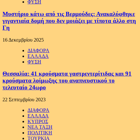
ΦΥΣΗ
Μυστήριο κάτω από τις Βερμούδες: Ανακαλύφθηκε
γιγαντιαία δομή που δεν μοιάζει με τίποτα άλλο στη
Γη
16 Δεκεμβρίου 2025
ΔΙΑΦΟΡΑ
ΕΛΛΑΔΑ
ΦΥΣΗ
Θεσσαλία: 41 κρούσματα γαστρεντερίτιδας και 91
κρούσματα λοίμωξης του αναπνευστικού το
τελευταίο 24ωρο
22 Σεπτεμβρίου 2023
ΔΙΑΦΟΡΑ
ΕΛΛΑΔΑ
ΚΥΠΡΟΣ
ΝΕΑ ΤΑΞΗ
ΠΟΛΙΤΙΚΗ
ΤΟΥΡΚΙΑ