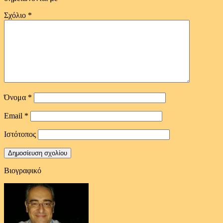
Σχόλιο
*
Όνομα
*
Email
*
Ιστότοπος
Βιογραφικό