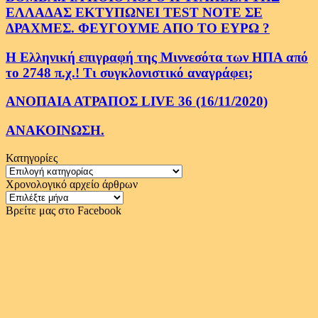
ΕΛΛΑΔΑΣ ΕΚΤΥΠΩΝΕΙ TEST NOTE ΣΕ
ΔΡΑΧΜΕΣ. ΦΕΥΓΟΥΜΕ ΑΠΟ ΤΟ ΕΥΡΩ ?
Η Ελληνική επιγραφή της Μιννεσότα των ΗΠΑ από
το 2748 π.χ.! Τι συγκλονιστικό αναγράφει;
ΑΝΟΠΑΙΑ ΑΤΡΑΠΟΣ LIVE 36 (16/11/2020)
ΑΝΑΚΟΙΝΩΣΗ.
Κατηγορίες
Κατηγορίες
Χρονολογικό αρχείο άρθρων
Χρονολογικό
αρχείο
Βρείτε μας στο Facebook
άρθρων