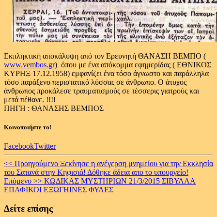
Εκπληκτική αποκάλυψη από τον Ερευνητή ΘΑΝΑΣΗ ΒΕΜΠΟ (
www.vembos.gr
) όπου με ένα απόκομμα εφημερίδας ( ΕΘΝΙΚΟΣ
ΚΥΡΗΞ 17.12.1958) εμφανίζει ένα τόσο άγνωστο και παράλληλα
τόσο παράξενο περιστατικό λύσσας σε άνθρωπο. Ο άτυχος
άνθρωπος προκάλεσε τραυματισμούς σε τέσσερις γιατρούς και
μετά πέθανε. !!!!
ΠΗΓΗ : ΘΑΝΑΣΗΣ BEMΠΟΣ
Κοινοποιήστε το!
Facebook
Twitter
Continue
<< Προηγούμενο
Ξεκίνησε η ανέγερση μνημείου για την Εκκλησία
του Σατανά στην Κηφισιά! Δόθηκε άδεια απο το υπουργείο!
Reading
Επόμενο >>
ΚΩΔΙΚΑΣ ΜΥΣΤΗΡΙΩΝ 21/3/2015 ΣΙΒΥΛΛΑ
ΕΠΑΦΙΚΟΙ EΞΩΓΗΙΝΕΣ ΦΥΛΕΣ
Δείτε επίσης