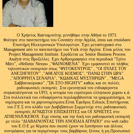
Ο Χρήστος Κασταμονίτης γεννήθηκε στην Αθήνα το 1973.
Φοίτησε στο πανεπιστήμιο του Coventry στην Αγγλία, όπου και σπούδασε
Επιστήμη Ηλεκτρονικών Υπολογιστών. Έχει μεταπτυχιακό στο
Management από το πανεπιστήμιο του Υork στην Αγγλία. Είναι μέλος του
Project Management Institute. Εργάζεται ως Senior Business Process
Analyst στις Βρυξελλες. Εχει Αρθρογραφησει στα περιοδικά “Τρίτο
Μάτι”, «Hellenic Nexus» ,”ΦΑΙΝΟΜΕΝΑ”. Έχει εμφανιστεί σε πλήθος
τηλεοπτικών εκπομπών όπως “ΦΥΓΟΚΕΝΤΡΟΣ” , “ΟΙ ΠΥΛΕΣ ΤΟΥ
ΑΝΕΞΗΓΗΤΟΥ” ,”ΑΘΕΑΤΟΣ ΚΟΣΜΟΣ”, “ΠΑΝΩ ΣΤΗΝ ΩΡΑ”
,”ΑΠΟΡΡΗΤΑ ΣΕΝΑΡΙΑ”, “ΚΩΔΙΚΑΣ ΜΥΣΤΗΡΙΩΝ” , “MEGA
Σαββατοκύριακο” ,”ΣΚ ΣΤΟ HIGHTV” καθώς και σε πολλές
ραδιοφωνικές εκπομπές .Στα ερευνητικά του ενδιαφέροντα
συγκαταλέγονται τα UFO, η ιστορία του ευρύτερου ελληνικού χώρου κ.ά.
Στα συλλεκτικά του ενδιαφέροντα περιλαμβάνονται τα γραμματόσημα, τα
νομίσματα και τα χαρτονομίσματα.Είναι Έφεδρος Ειδικός Επιστήμονας
του Γ.Ε.Σ στο κλάδο των Διαβιβάσεων.Συμμετείχε στις ραδιοφωνικές
εκπομπές ΑΓΝΩΣΤΟΙ ΕΠΙΣΚΕΠΤΕΣ και ΟΙ ΧΡΗΣΤΕΣ στο
ATHENSJUKEBOX .Ειχε επισης και την δική του ραδιοφωνική εκπομπή
με τίτλο “ΔΙΑΒΑΙΝΟΝΤΑΣ ΤΗΝ ΑΝΟΠΑΙΑ ΑΤΡΑΠΟ” στο web radio
του Ε.Ο.Ε με θέματα που σκοπό έχουν να ξυπνήσουν και άλλους
συντρόφους για να περιμένουμε τους βαρβάρους ξένους ή μη.Προσωπικό