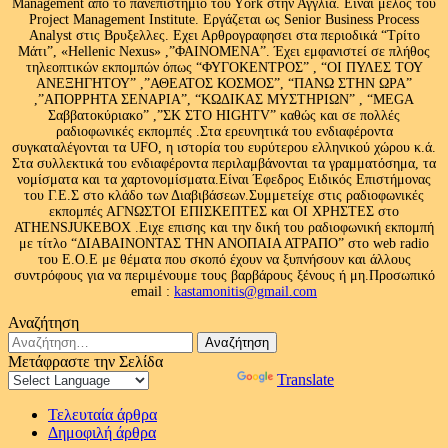
Management από το πανεπιστήμιο του Υork στην Αγγλία. Είναι μέλος του
Project Management Institute. Εργάζεται ως Senior Business Process
Analyst στις Βρυξελλες. Εχει Αρθρογραφησει στα περιοδικά “Τρίτο
Μάτι”, «Hellenic Nexus» ,”ΦΑΙΝΟΜΕΝΑ”. Έχει εμφανιστεί σε πλήθος
τηλεοπτικών εκπομπών όπως “ΦΥΓΟΚΕΝΤΡΟΣ” , “ΟΙ ΠΥΛΕΣ ΤΟΥ
ΑΝΕΞΗΓΗΤΟΥ” ,”ΑΘΕΑΤΟΣ ΚΟΣΜΟΣ”, “ΠΑΝΩ ΣΤΗΝ ΩΡΑ”
,”ΑΠΟΡΡΗΤΑ ΣΕΝΑΡΙΑ”, “ΚΩΔΙΚΑΣ ΜΥΣΤΗΡΙΩΝ” , “MEGA
Σαββατοκύριακο” ,”ΣΚ ΣΤΟ HIGHTV” καθώς και σε πολλές
ραδιοφωνικές εκπομπές .Στα ερευνητικά του ενδιαφέροντα
συγκαταλέγονται τα UFO, η ιστορία του ευρύτερου ελληνικού χώρου κ.ά.
Στα συλλεκτικά του ενδιαφέροντα περιλαμβάνονται τα γραμματόσημα, τα
νομίσματα και τα χαρτονομίσματα.Είναι Έφεδρος Ειδικός Επιστήμονας
του Γ.Ε.Σ στο κλάδο των Διαβιβάσεων.Συμμετείχε στις ραδιοφωνικές
εκπομπές ΑΓΝΩΣΤΟΙ ΕΠΙΣΚΕΠΤΕΣ και ΟΙ ΧΡΗΣΤΕΣ στο
ATHENSJUKEBOX .Ειχε επισης και την δική του ραδιοφωνική εκπομπή
με τίτλο “ΔΙΑΒΑΙΝΟΝΤΑΣ ΤΗΝ ΑΝΟΠΑΙΑ ΑΤΡΑΠΟ” στο web radio
του Ε.Ο.Ε με θέματα που σκοπό έχουν να ξυπνήσουν και άλλους
συντρόφους για να περιμένουμε τους βαρβάρους ξένους ή μη.Προσωπικό
email :
kastamonitis@gmail.com
Αναζήτηση
Αναζήτηση
για:
Μετάφραστε την Σελίδα
Powered by
Translate
Τελευταία άρθρα
Δημοφιλή άρθρα