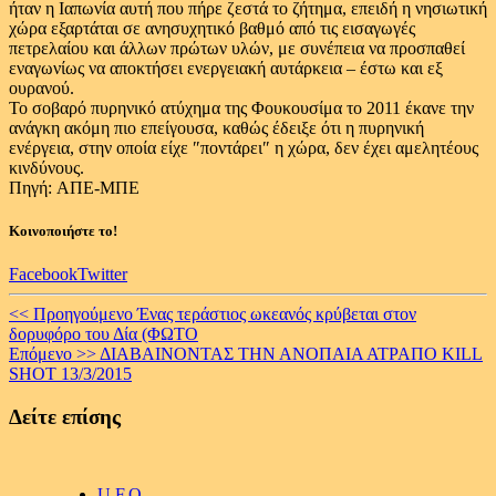
ήταν η Ιαπωνία αυτή που πήρε ζεστά το ζήτημα, επειδή η νησιωτική
χώρα εξαρτάται σε ανησυχητικό βαθμό από τις εισαγωγές
πετρελαίου και άλλων πρώτων υλών, με συνέπεια να προσπαθεί
εναγωνίως να αποκτήσει ενεργειακή αυτάρκεια – έστω και εξ
ουρανού.
Το σοβαρό πυρηνικό ατύχημα της Φουκουσίμα το 2011 έκανε την
ανάγκη ακόμη πιο επείγουσα, καθώς έδειξε ότι η πυρηνική
ενέργεια, στην οποία είχε ″ποντάρει″ η χώρα, δεν έχει αμελητέους
κινδύνους.
Πηγή: AΠΕ-ΜΠΕ
Κοινοποιήστε το!
Facebook
Twitter
Continue
<< Προηγούμενο
Ένας τεράστιος ωκεανός κρύβεται στον
δορυφόρο του Δία (ΦΩΤΟ
Reading
Επόμενο >>
ΔΙΑΒΑΙΝΟΝΤΑΣ ΤΗΝ ΑΝΟΠΑΙΑ ΑΤΡΑΠΟ KILL
SHOT 13/3/2015
Δείτε επίσης
U.F.O