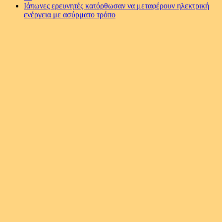
Ιάπωνες ερευνητές κατόρθωσαν να μεταφέρουν ηλεκτρική
ενέργεια με ασύρματο τρόπο