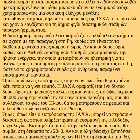
πρώτη φορά που κάποιος κατάφερε να στείλει σχεδόν δύο κιλοβάτ
ηλεκτρικής ενέργειας μέσω μικροκυμάτων σε ένα μικρό στόχο,
χρησιμοποιώντας μια συσκευή ελέγχου μεγάλης
κατευθυντικότητας», δήλωσε εκπρόσωπος της JAXA, η οποία εδώ
και χρόνια εργάζεται για τη δημιουργία διαστημικών σταθμών
παραγωγής ρεύματος.
Η διαστημική παραγωγή ηλεκτρισμού έχει πολλά πλεονεκτήματα
σε σχέση με την παραγωγή στη Γη, κυρίως ότι είναι πάντα
διαθέσιμη, ανεξαρτήτως καιρού ή ώρας. Αν και οι δορυφόροι,
καθώς και ο Διεθνής Διαστημικός Σταθμός χρησιμοποιούν την
ηλιακή ενέργεια, την οποία μετατρέπουν σε ηλεκτρική για τις
ανάγκες τους, η ασύρματη μετάδοση αυτού του ρεύματος στη Γη,
ώστε να το χρησιμοποιούν ευρέως οι άνθρωποι, παραμένει
επιστημονική φαντασία.
Όμως οι ιάπωνες επιστήμονες επιμένουν πως είναι θέμα χρόνου
κάτι τέτοιο να γίνει εφικτό. Η JAXA οραματίζεται ένα δίκτυο
δορυφόρων με ηλιακούς συλλέκτες και αντένες, σε ύψος περίπου
36.000 χλιομέτρων από την επιφάνεια του πλανήτη μας, που θα
συλλέγουν το φως του Ήλιου, θα το μετατρέπουν σε ρεύμα και
τελικά θα το «διακτινίζουν» στο έδαφος.
Όμως, όπως είπε ο εκπρόσωπος της JAXA, μπορεί να περάσουν
δεκαετίες, έως ότου υπάρξει πρακτική εφαρμογή της φιλόδοξης
τεχνολογίας. Εκτίμησε ότι αυτό, στην καλύτερη περίπτωση, θα
συμβεί στη δεκαετία του 2040. Αν και η όλη ιδέα είχε ξεπηδήσει
στους επιστημονικούς κύκλους των ΗΠΑ στη δεκαετία του ’60,