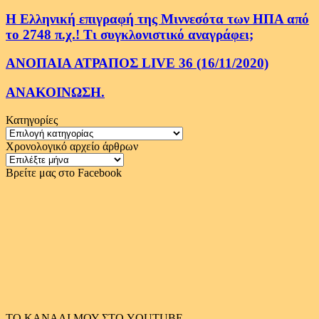
Η Ελληνική επιγραφή της Μιννεσότα των ΗΠΑ από
το 2748 π.χ.! Τι συγκλονιστικό αναγράφει;
ΑΝΟΠΑΙΑ ΑΤΡΑΠΟΣ LIVE 36 (16/11/2020)
ΑΝΑΚΟΙΝΩΣΗ.
Κατηγορίες
Κατηγορίες
Χρονολογικό αρχείο άρθρων
Χρονολογικό
αρχείο
Βρείτε μας στο Facebook
άρθρων
ΤΟ ΚΑΝΑΛΙ ΜΟΥ ΣΤΟ YOUTUBE