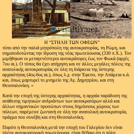
Η “ΣΤΗΛΗ ΤΩΝ ΟΦΕΩΝ”
τύπο από την παλιά μητρόπολη της αυτοκρατορίας, τη Ρώμη, και
σηματοδοτώντας την ίδρυση της νέας πρωτεύουσας (330 π.Χ.). Τον
μιμήθηκαν οι μεταγενέστεροι αυτοκράτορες έως τον Φωκά (αρχές
7ου αι.). Ο τύπος θα έχει απήχηση και σε άλλες μεγάλες πόλεις της
ανατολικής αυτοκρατορίας σε όλη τη διάρκεια της ύστερης
αρχαιότητας (4ος-6ος αι.), όπως λ.χ. στην Έφεσο, την Απάμεια κ.ά.
και, όπως μαρτυρεί το μνημείο της Αγ. Δημητρίου, και στη
Θεσσαλονίκη. »
Κατά την εποχή της ύστερης αρχαιότητας, η αρχαία παράδοση της
ανάθεσης τιμητικών ανδριάντων των αυτοκρατόρων αλλά και
άλλων σημαντικών προσώπων στους δημόσιους χώρους των
πόλεων, παρέμεινε ζωντανή σε όλη την ανατολική αυτοκρατορία,
πράγμα που συνέβη και στη Θεσσαλονίκη.
Παρότι η Θεσσαλονίκη μετά την εποχή του Γαλερίου δεν είναι
πλέον αυτοκρατορική πρωτεύουσα, είναι βέβαιο ότι η πόλη