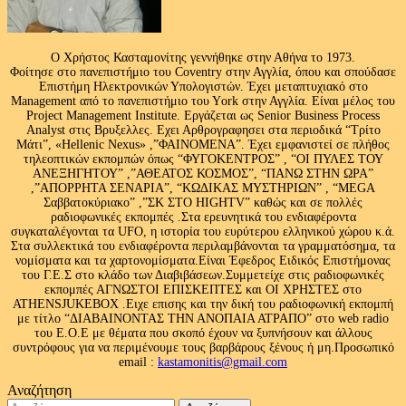
Ο Χρήστος Κασταμονίτης γεννήθηκε στην Αθήνα το 1973.
Φοίτησε στο πανεπιστήμιο του Coventry στην Αγγλία, όπου και σπούδασε
Επιστήμη Ηλεκτρονικών Υπολογιστών. Έχει μεταπτυχιακό στο
Management από το πανεπιστήμιο του Υork στην Αγγλία. Είναι μέλος του
Project Management Institute. Εργάζεται ως Senior Business Process
Analyst στις Βρυξελλες. Εχει Αρθρογραφησει στα περιοδικά “Τρίτο
Μάτι”, «Hellenic Nexus» ,”ΦΑΙΝΟΜΕΝΑ”. Έχει εμφανιστεί σε πλήθος
τηλεοπτικών εκπομπών όπως “ΦΥΓΟΚΕΝΤΡΟΣ” , “ΟΙ ΠΥΛΕΣ ΤΟΥ
ΑΝΕΞΗΓΗΤΟΥ” ,”ΑΘΕΑΤΟΣ ΚΟΣΜΟΣ”, “ΠΑΝΩ ΣΤΗΝ ΩΡΑ”
,”ΑΠΟΡΡΗΤΑ ΣΕΝΑΡΙΑ”, “ΚΩΔΙΚΑΣ ΜΥΣΤΗΡΙΩΝ” , “MEGA
Σαββατοκύριακο” ,”ΣΚ ΣΤΟ HIGHTV” καθώς και σε πολλές
ραδιοφωνικές εκπομπές .Στα ερευνητικά του ενδιαφέροντα
συγκαταλέγονται τα UFO, η ιστορία του ευρύτερου ελληνικού χώρου κ.ά.
Στα συλλεκτικά του ενδιαφέροντα περιλαμβάνονται τα γραμματόσημα, τα
νομίσματα και τα χαρτονομίσματα.Είναι Έφεδρος Ειδικός Επιστήμονας
του Γ.Ε.Σ στο κλάδο των Διαβιβάσεων.Συμμετείχε στις ραδιοφωνικές
εκπομπές ΑΓΝΩΣΤΟΙ ΕΠΙΣΚΕΠΤΕΣ και ΟΙ ΧΡΗΣΤΕΣ στο
ATHENSJUKEBOX .Ειχε επισης και την δική του ραδιοφωνική εκπομπή
με τίτλο “ΔΙΑΒΑΙΝΟΝΤΑΣ ΤΗΝ ΑΝΟΠΑΙΑ ΑΤΡΑΠΟ” στο web radio
του Ε.Ο.Ε με θέματα που σκοπό έχουν να ξυπνήσουν και άλλους
συντρόφους για να περιμένουμε τους βαρβάρους ξένους ή μη.Προσωπικό
email :
kastamonitis@gmail.com
Αναζήτηση
Αναζήτηση