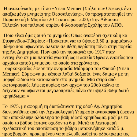
Η ανακοίνωση, με τίτλο «Yılan Mermer (Στήλη των Όφεων): ένα
απαξιωμένο μνημείο της Θεσσαλονίκης», θα πραγματοποιηθεί την
Παρασκευή 6 Μαρτίου 2015 και ώρα 12.00, στην Αίθουσα
Τελετών του παλαιού κτιρίου Φιλοσοφικής Σχολής του ΑΠΘ.
Ποιο είναι όμως αυτό το μνημείο; Όπως αναφέρει σχετικά η κα
Στεφανίδου-Τιβερίου: «Πρόκειται για το ύψους 3,50 μ. μαρμάρινο
βάθρο που υψωνόταν άλλοτε σε θέση περίοπτη πάνω στην πορεία
της Αγ. Δημητρίου. Πριν από την πυρκαγιά του 1917 ήταν
ενταγμένο σε μια πλατεία γνωστή ως Πλατεία Όφεων, εξαιτίας του
αρχαίου αυτού μνημείου, το οποίο στα χρόνια της
Τουρκοκρατίας έφερε την ονομασία Μάρμαρο του Φιδιού (Yılan
Mermer). Σύμφωνα με κάποια λαϊκή δοξασία, ένας δαίμων με τη
μορφή φιδιού θα κατοικούσε στο μνημείο. Μια σειρά από
φωτογραφικές λήψεις κυρίως των αρχών του 20ού αιώνα το
δείχνουν να υψώνεται μεγαλοπρεπές πάνω σε υψηλό βαθμιδωτό
κρηπίδωμα. »
Το 1975, με αφορμή τη διαπλάτυνση της οδού Αγ. Δημητρίου
διενεργήθηκε από την Αρχαιολογική Υπηρεσία ανασκαφική έρευνα
που αποκάλυψε ολόκληρο το βαθμιδωτό κρηπίδωμα, μαζί με το
οποίο το βάθρο έφτανε σχεδόν τα 6 μ. Μετά τη λεπτομερή
σχεδιαστική του αποτύπωση το βάθρο μετακινήθηκε κατά 5 μ.
προς βορράν, προκειμένου να απελευθερωθεί το οδόστρωμα της