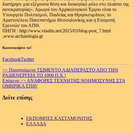
διατήρησε μια εξέχουσα θέση και διοικητικό ρόλο στο πλαίσιο της
αυτοκρατορίας». Αρωγοί του Αρχαιολογικού Έργου είναι το
Υπουργείο Πολιτισμού, Παιδείας και Θρησκευμάτων, το
Αριστοτέλειο Πανεπιστήμιο Θεσσαλονίκης και η Επιτροπή
Ερευνών του ΑΠΘ.
ΠΗΓΗ : http://www.visaltis.net/2015/03/blog-post_7.html
,www.archaiologia.gr
Κοινοποιήστε το!
Facebook
Twitter
Continue
<< Προηγούμενο
ΤΣΙΜΕΝΤΟ ΑΔΙΑΠΕΡΑΣΤΟ ΑΠΟ ΤΗΝ
ΡΑΔΙΕΝΕΡΓΕΙΑ ΤΟ 1000 Π.Χ !
Reading
Επόμενο >>
ΑΝΑΦΟΡΕΣ ΤΕΧΝΗΤΗΣ ΝΟΗΜΟΣΥΝΗΣ ΣΤΑ
ΟΜΗΡΙΚΑ ΕΠΗ!
Δείτε επίσης
ΕΚΠΟΜΠΕΣ ΚΑΣΤΑΜΟΝΙΤΗΣ
ΕΛΛΑΔΑ