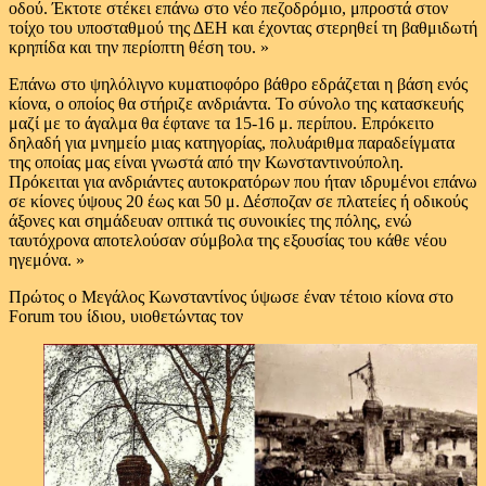
οδού. Έκτοτε στέκει επάνω στο νέο πεζοδρόμιο, μπροστά στον
τοίχο του υποσταθμού της ΔΕΗ και έχοντας στερηθεί τη βαθμιδωτή
κρηπίδα και την περίοπτη θέση του. »
Επάνω στο ψηλόλιγνο κυματιοφόρο βάθρο εδράζεται η βάση ενός
κίονα, ο οποίος θα στήριζε ανδριάντα. Το σύνολο της κατασκευής
μαζί με το άγαλμα θα έφτανε τα 15-16 μ. περίπου. Επρόκειτο
δηλαδή για μνημείο μιας κατηγορίας, πολυάριθμα παραδείγματα
της οποίας μας είναι γνωστά από την Κωνσταντινούπολη.
Πρόκειται για ανδριάντες αυτοκρατόρων που ήταν ιδρυμένοι επάνω
σε κίονες ύψους 20 έως και 50 μ. Δέσποζαν σε πλατείες ή οδικούς
άξονες και σημάδευαν οπτικά τις συνοικίες της πόλης, ενώ
ταυτόχρονα αποτελούσαν σύμβολα της εξουσίας του κάθε νέου
ηγεμόνα. »
Πρώτος ο Μεγάλος Κωνσταντίνος ύψωσε έναν τέτοιο κίονα στο
Forum του ίδιου, υιοθετώντας τον