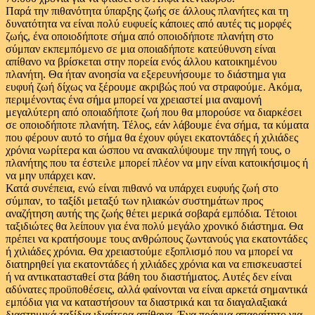
Παρά την πιθανότητα ύπαρξης ζωής σε άλλους πλανήτες και τη
δυνατότητα να είναι πολύ ευφυείς κάποιες από αυτές τις μορφές
ζωής, ένα οποιοδήποτε σήμα από οποιοδήποτε πλανήτη στο
σύμπαν εκπεμπόμενο σε μια οποιαδήποτε κατεύθυνση είναι
απίθανο να βρίσκεται στην πορεία ενός άλλου κατοικημένου
πλανήτη. Θα ήταν ανοησία να εξερευνήσουμε το διάστημα για
ευφυή ζωή δίχως να ξέρουμε ακριβώς πού να στραφούμε. Ακόμα,
περιμένοντας ένα σήμα μπορεί να χρειαστεί μια αναμονή
μεγαλύτερη από οποιαδήποτε ζωή που θα μπορούσε να διαρκέσει
σε οποιοδήποτε πλανήτη. Τέλος, εάν λάβουμε ένα σήμα, τα κύματα
που φέρουν αυτό το σήμα θα έχουν φύγει εκατοντάδες ή χιλιάδες
χρόνια νωρίτερα και ώσπου να ανακαλύψουμε την πηγή τους, ο
πλανήτης που τα έστειλε μπορεί πλέον να μην είναι κατοικήσιμος ή
να μην υπάρχει καν.
Κατά συνέπεια, ενώ είναι πιθανό να υπάρχει ευφυής ζωή στο
σύμπαν, το ταξίδι μεταξύ των ηλιακών συστημάτων προς
αναζήτηση αυτής της ζωής θέτει μερικά σοβαρά εμπόδια. Τέτοιοι
ταξιδιώτες θα λείπουν για ένα πολύ μεγάλο χρονικό διάστημα. Θα
πρέπει να κρατήσουμε τους ανθρώπους ζωντανούς για εκατοντάδες
ή χιλιάδες χρόνια. Θα χρειαστούμε εξοπλισμό που να μπορεί να
διατηρηθεί για εκατοντάδες ή χιλιάδες χρόνια και να επισκευαστεί
ή να αντικατασταθεί στα βάθη του διαστήματος. Αυτές δεν είναι
αδύνατες προϋποθέσεις, αλλά φαίνονται να είναι αρκετά σημαντικά
εμπόδια για να καταστήσουν τα διαστρικά και τα διαγαλαξιακά
διαστημικά ταξίδια ιδιαίτερα απίθανα. Ένα πράγμα απαραίτητο για