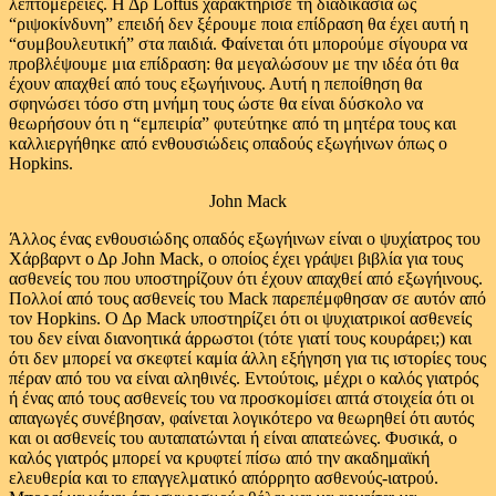
λεπτομέρειες. Η Δρ Loftus χαρακτήρισε τη διαδικασία ως
“ριψοκίνδυνη” επειδή δεν ξέρουμε ποια επίδραση θα έχει αυτή η
“συμβουλευτική” στα παιδιά. Φαίνεται ότι μπορούμε σίγουρα να
προβλέψουμε μια επίδραση: θα μεγαλώσουν με την ιδέα ότι θα
έχουν απαχθεί από τους εξωγήινους. Αυτή η πεποίθηση θα
σφηνώσει τόσο στη μνήμη τους ώστε θα είναι δύσκολο να
θεωρήσουν ότι η “εμπειρία” φυτεύτηκε από τη μητέρα τους και
καλλιεργήθηκε από ενθουσιώδεις οπαδούς εξωγήινων όπως ο
Hopkins.
John Mack
Άλλος ένας ενθουσιώδης οπαδός εξωγήινων είναι ο ψυχίατρος του
Χάρβαρντ ο Δρ John Mack, ο οποίος έχει γράψει βιβλία για τους
ασθενείς του που υποστηρίζουν ότι έχουν απαχθεί από εξωγήινους.
Πολλοί από τους ασθενείς του Mack παρεπέμφθησαν σε αυτόν από
τον Hopkins. Ο Δρ Mack υποστηρίζει ότι οι ψυχιατρικοί ασθενείς
του δεν είναι διανοητικά άρρωστοι (τότε γιατί τους κουράρει;) και
ότι δεν μπορεί να σκεφτεί καμία άλλη εξήγηση για τις ιστορίες τους
πέραν από του να είναι αληθινές. Εντούτοις, μέχρι ο καλός γιατρός
ή ένας από τους ασθενείς του να προσκομίσει απτά στοιχεία ότι οι
απαγωγές συνέβησαν, φαίνεται λογικότερο να θεωρηθεί ότι αυτός
και οι ασθενείς του αυταπατώνται ή είναι απατεώνες. Φυσικά, ο
καλός γιατρός μπορεί να κρυφτεί πίσω από την ακαδημαϊκή
ελευθερία και το επαγγελματικό απόρρητο ασθενούς-ιατρού.