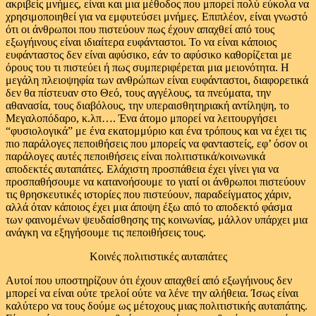
ακριβείς μνήμες, είναι και μια μέθοδος που μπορεί πολύ εύκολα να
χρησιμοποιηθεί για να εμφυτεύσει μνήμες. Επιπλέον, είναι γνωστό
ότι οι άνθρωποι που πιστεύουν πως έχουν απαχθεί από τους
εξωγήινους είναι ιδιαίτερα ευφάνταστοι. Το να είναι κάποιος
ευφάνταστος δεν είναι αφύσικο, εάν το αφύσικο καθορίζεται με
όρους του τι πιστεύει ή πως συμπεριφέρεται μια μειονότητα. Η
μεγάλη πλειοψηφία των ανθρώπων είναι ευφάνταστοι, διαφορετικά
δεν θα πίστευαν στο Θεό, τους αγγέλους, τα πνεύματα, την
αθανασία, τους διαβόλους, την υπεραισθητηριακή αντίληψη, το
Μεγαλοπόδαρο, κ.λπ…. Ένα άτομο μπορεί να λειτουργήσει
“φυσιολογικά” με ένα εκατομμύριο και ένα τρόπους και να έχει τις
πιο παράλογες πεποιθήσεις που μπορείς να φανταστείς, εφ’ όσον οι
παράλογες αυτές πεποιθήσεις είναι πολιτιστικά/κοινωνικά
αποδεκτές αυταπάτες. Ελάχιστη προσπάθεια έχει γίνει για να
προσπαθήσουμε να κατανοήσουμε το γιατί οι άνθρωποι πιστεύουν
τις θρησκευτικές ιστορίες που πιστεύουν, παραδείγματος χάριν,
αλλά όταν κάποιος έχει μια άποψη έξω από το αποδεκτό φάσμα
των φαινομένων ψευδαίσθησης της κοινωνίας, μάλλον υπάρχει μια
ανάγκη να εξηγήσουμε τις πεποιθήσεις τους.
Κοινές πολιτιστικές αυταπάτες
Αυτοί που υποστηρίζουν ότι έχουν απαχθεί από εξωγήινους δεν
μπορεί να είναι ούτε τρελοί ούτε να λένε την αλήθεια. Ίσως είναι
καλύτερο να τους δούμε ως μέτοχους μιας πολιτιστικής αυταπάτης.