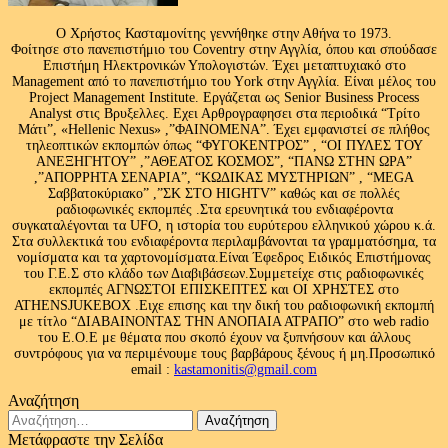
Ο Χρήστος Κασταμονίτης γεννήθηκε στην Αθήνα το 1973.
Φοίτησε στο πανεπιστήμιο του Coventry στην Αγγλία, όπου και σπούδασε
Επιστήμη Ηλεκτρονικών Υπολογιστών. Έχει μεταπτυχιακό στο
Management από το πανεπιστήμιο του Υork στην Αγγλία. Είναι μέλος του
Project Management Institute. Εργάζεται ως Senior Business Process
Analyst στις Βρυξελλες. Εχει Αρθρογραφησει στα περιοδικά “Τρίτο
Μάτι”, «Hellenic Nexus» ,”ΦΑΙΝΟΜΕΝΑ”. Έχει εμφανιστεί σε πλήθος
τηλεοπτικών εκπομπών όπως “ΦΥΓΟΚΕΝΤΡΟΣ” , “ΟΙ ΠΥΛΕΣ ΤΟΥ
ΑΝΕΞΗΓΗΤΟΥ” ,”ΑΘΕΑΤΟΣ ΚΟΣΜΟΣ”, “ΠΑΝΩ ΣΤΗΝ ΩΡΑ”
,”ΑΠΟΡΡΗΤΑ ΣΕΝΑΡΙΑ”, “ΚΩΔΙΚΑΣ ΜΥΣΤΗΡΙΩΝ” , “MEGA
Σαββατοκύριακο” ,”ΣΚ ΣΤΟ HIGHTV” καθώς και σε πολλές
ραδιοφωνικές εκπομπές .Στα ερευνητικά του ενδιαφέροντα
συγκαταλέγονται τα UFO, η ιστορία του ευρύτερου ελληνικού χώρου κ.ά.
Στα συλλεκτικά του ενδιαφέροντα περιλαμβάνονται τα γραμματόσημα, τα
νομίσματα και τα χαρτονομίσματα.Είναι Έφεδρος Ειδικός Επιστήμονας
του Γ.Ε.Σ στο κλάδο των Διαβιβάσεων.Συμμετείχε στις ραδιοφωνικές
εκπομπές ΑΓΝΩΣΤΟΙ ΕΠΙΣΚΕΠΤΕΣ και ΟΙ ΧΡΗΣΤΕΣ στο
ATHENSJUKEBOX .Ειχε επισης και την δική του ραδιοφωνική εκπομπή
με τίτλο “ΔΙΑΒΑΙΝΟΝΤΑΣ ΤΗΝ ΑΝΟΠΑΙΑ ΑΤΡΑΠΟ” στο web radio
του Ε.Ο.Ε με θέματα που σκοπό έχουν να ξυπνήσουν και άλλους
συντρόφους για να περιμένουμε τους βαρβάρους ξένους ή μη.Προσωπικό
email :
kastamonitis@gmail.com
Αναζήτηση
Αναζήτηση
για:
Μετάφραστε την Σελίδα