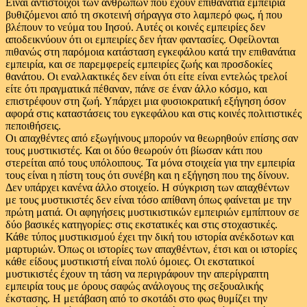
Είναι αντίστοιχοι των ανθρώπων που έχουν επιθανάτια εμπειρία
βυθιζόμενοι από τη σκοτεινή σήραγγα στο λαμπερό φως, ή που
βλέπουν το νεύμα του Ιησού. Αυτές οι κοινές εμπειρίες δεν
αποδεικνύουν ότι οι εμπειρίες δεν ήταν φαντασίες. Οφείλονται
πιθανώς στη παρόμοια κατάσταση εγκεφάλου κατά την επιθανάτια
εμπειρία, και σε παρεμφερείς εμπειρίες ζωής και προσδοκίες
θανάτου. Οι εναλλακτικές δεν είναι ότι είτε είναι εντελώς τρελοί
είτε ότι πραγματικά πέθαναν, πάνε σε έναν άλλο κόσμο, και
επιστρέφουν στη ζωή. Υπάρχει μια φυσιοκρατική εξήγηση όσον
αφορά στις καταστάσεις του εγκεφάλου και στις κοινές πολιτιστικές
πεποιθήσεις.
Οι απαχθέντες από εξωγήινους μπορούν να θεωρηθούν επίσης σαν
τους μυστικιστές. Και οι δύο θεωρούν ότι βίωσαν κάτι που
στερείται από τους υπόλοιπους. Τα μόνα στοιχεία για την εμπειρία
τους είναι η πίστη τους ότι συνέβη και η εξήγηση που της δίνουν.
Δεν υπάρχει κανένα άλλο στοιχείο. Η σύγκριση των απαχθέντων
με τους μυστικιστές δεν είναι τόσο απίθανη όπως φαίνεται με την
πρώτη ματιά. Οι αφηγήσεις μυστικιστικών εμπειριών εμπίπτουν σε
δύο βασικές κατηγορίες: στις εκστατικές και στις στοχαστικές.
Κάθε τύπος μυστικισμού έχει την δική του ιστορία ανέκδοτων και
μαρτυριών. Όπως οι ιστορίες των απαχθέντων, έτσι και οι ιστορίες
κάθε είδους μυστικιστή είναι πολύ όμοιες. Οι εκστατικοί
μυστικιστές έχουν τη τάση να περιγράφουν την απερίγραπτη
εμπειρία τους με όρους σαφώς ανάλογους της σεξουαλικής
έκστασης. Η μετάβαση από το σκοτάδι στο φως θυμίζει την