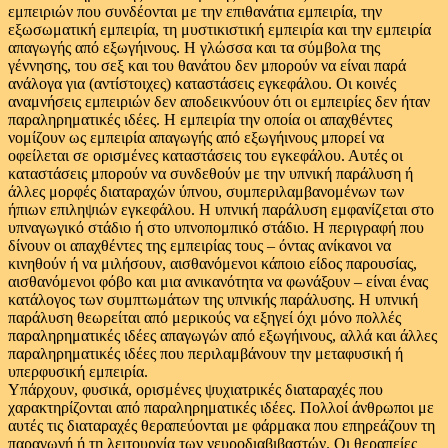
εμπειριών που συνδέονται με την επιθανάτια εμπειρία, την
εξωσωματική εμπειρία, τη μυστικιστική εμπειρία και την εμπειρία
απαγωγής από εξωγήινους. Η γλώσσα και τα σύμβολα της
γέννησης, του σεξ και του θανάτου δεν μπορούν να είναι παρά
ανάλογα για (αντίστοιχες) καταστάσεις εγκεφάλου. Οι κοινές
αναμνήσεις εμπειριών δεν αποδεικνύουν ότι οι εμπειρίες δεν ήταν
παραληρηματικές ιδέες. Η εμπειρία την οποία οι απαχθέντες
νομίζουν ως εμπειρία απαγωγής από εξωγήινους μπορεί να
οφείλεται σε ορισμένες καταστάσεις του εγκεφάλου. Αυτές οι
καταστάσεις μπορούν να συνδεθούν με την υπνική παράλυση ή
άλλες μορφές διαταραχών ύπνου, συμπεριλαμβανομένων των
ήπιων επιληψιών εγκεφάλου. Η υπνική παράλυση εμφανίζεται στο
υπναγωγικό στάδιο ή στο υπνοπομπικό στάδιο. Η περιγραφή που
δίνουν οι απαχθέντες της εμπειρίας τους – όντας ανίκανοι να
κινηθούν ή να μιλήσουν, αισθανόμενοι κάποιο είδος παρουσίας,
αισθανόμενοι φόβο και μια ανικανότητα να φωνάξουν – είναι ένας
κατάλογος των συμπτωμάτων της υπνικής παράλυσης. Η υπνική
παράλυση θεωρείται από μερικούς να εξηγεί όχι μόνο πολλές
παραληρηματικές ιδέες απαγωγών από εξωγήινους, αλλά και άλλες
παραληρηματικές ιδέες που περιλαμβάνουν την μεταφυσική ή
υπερφυσική εμπειρία.
Υπάρχουν, φυσικά, ορισμένες ψυχιατρικές διαταραχές που
χαρακτηρίζονται από παραληρηματικές ιδέες. Πολλοί άνθρωποι με
αυτές τις διαταραχές θεραπεύονται με φάρμακα που επηρεάζουν τη
παραγωγή ή τη λειτουργία των νευροδιαβιβαστών. Οι θεραπείες