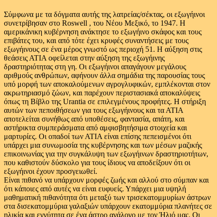
Σύμφωνα με τα δόγματα αυτής της λατρείας/σέκτας, οι εξωγήινοι
συνετρίβησαν στο Roswell , του Νέου Μεξικό, το 1947. Η
αμερικάνικη κυβέρνηση ανάκτησε το εξωγήινο σκάφος και τους
επιβάτες του, και από τότε έχει κρυφές συναντήσεις με τους
εξωγήινους σε ένα μέρος γνωστό ως περιοχή 51. Η αύξηση στις
θεάσεις ΑΤΙΑ οφείλεται στην αύξηση της εξωγήινης
δραστηριότητας στη γη. Οι εξωγήινοι απαγάγουν μεγάλους
αριθμούς ανθρώπων, αφήνουν άλλα σημάδια της παρουσίας τους
υπό μορφή των αποκαλούμενων αγρογλυφικών, εμπλέκονται στον
ακρωτηριασμό ζώων, και παρέχουν περιστασιακά αποκαλύψεις
όπως τη Βίβλο της Urantia σε επιλεγμένους προφήτες. Η στήριξη
αυτών των πεποιθήσεων για τους εξωγήινους και τα ΑΤΙΑ
αποτελείται συνήθως από υποθέσεις, φαντασία, απάτη, και
αστήρικτα συμπεράσματα από αμφισβητήσιμα στοιχεία και
μαρτυρίες. Οι οπαδοί των ΑΤΙΑ είναι επίσης πεπεισμένοι ότι
υπάρχει μια συνωμοσία της κυβέρνησης και των μέσων μαζικής
επικοινωνίας για την συγκάλυψη των εξωγήινων δραστηριοτήτων,
που καθιστούν δύσκολο για τους ίδιους να αποδείξουν ότι οι
εξωγήινοι έχουν προσγειωθεί.
Είναι πιθανό να υπάρχουν μορφές ζωής και αλλού στο σύμπαν και
ότι κάποιες από αυτές να είναι ευφυείς. Υπάρχει μια υψηλή
μαθηματική πιθανότητα ότι μεταξύ των τρισεκατομμυρίων άστρων
στα δισεκατομμύρια γαλαξιών υπάρχουν εκατομμύρια πλανήτες σε
ηλικία και εγγύτητα σε ένα άστρο ανάλογο με τον Ήλιό μας. Οι