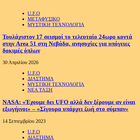
U.F.O
ΜΕΤΑΦΥΣΙΚΟ
ΜΥΣΤΙΚΗ ΤΕΧΝΟΛΟΓΙΑ
Τουλάχιστον 17 σεισμοί το τελευταίο 24ωρο κοντά
στην Area 51 στη Νεβάδα, ανησυχίες για υπόγειες
δοκιμές όπλων
30 Απριλίου 2026
U.F.O
ΔΙΑΣΤΗΜΑ
ΜΥΣΤΙΚΗ ΤΕΧΝΟΛΟΓΙΑ
ΝΕΑ ΤΑΞΗ
NASA: «Έχουμε δει UFO αλλά δεν ξέρουμε αν είναι
εξωγήινοι» – «Σίγουρα υπάρχει ζωή στο σύμπαν»
14 Σεπτεμβρίου 2023
U.F.O
ΔΙΑΣΤΗΜΑ