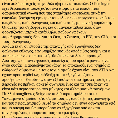
είναι πολύ επιτυχείς στην εξάλειψη των αυταπατών. Ο Persinger
έχει θεραπεύσει τουλάχιστον ένα άτομο με αντιεπιληπτική
φαρμακευτική αγωγή που της σταμάτησε αποτελεσματικά την
επαναλαμβανόμενη εμπειρία του είδους που περιγράφηκε από τους
απαχθέντες από εξωγήινους και από αυτούς με υπνική παράλυση.
Οι αμέτρητοι σχιζοφρενείς και οι μανιοκαταθλιπτικοί, όταν
φροντίζονται ιατρικά κατάλληλα, παύουν να έχουν
παραληρηματικές ιδέες για το Θεό, το Σατανά, το FBI, την CIA, και
τους εξωγήινους.
Ακόμα κι αν οι ιστορίες της απαγωγής από εξωγήινους δεν
φαίνονται εύλογες, εάν υπήρξαν φυσικές αποδείξεις ακόμη και ο
πιο πωρωμένος σκεπτικιστής θα έπρεπε να δώσει προσοχή.
Δυστυχώς, οι μόνες φυσικές αποδείξεις που προσφέρονται είναι
άνευ ουσίας. Παραδείγματος χάριν, τα αποκαλούμενα “σημάδια
εδάφους” σύμφωνα με τους ισχυρισμούς έχουν γίνει από ΑΤΙΑ και
έχουν προσφερθεί ως απόδειξη ότι οι εξωγήινοι έχουν
προσγειωθεί. Εντούτοις, όταν εξέτασαν οι επιστήμονες αυτές τις
περιοχές τις βρήκαν αρκετά συνηθισμένες και τα “σημάδια” να
είναι κάτι περισσότερο από μύκητες και άλλα φυσικά φαινόμενα.
Πολλοί απαχθέντες δείχνουν τα διάφορα σημάδια και τα
“σκαμμένα σημάδια” στο σώμα τους ως απόδειξη της απαγωγής
και του πειραματισμού. Αυτά τα σημάδια δεν είναι ασυνήθιστα από
καμιά άποψη και θα μπορούσαν να εξηγηθούν από αρκετά
συνηθισμένους τραυματισμούς και εμπειρίες.
Ο πιο δραματικός τύπος φυσικών αποδείξεων θα ήταν τα