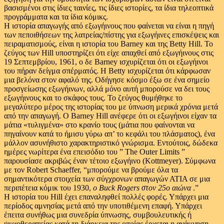
βασισμένοι στις ίδιες ταινίες, τις ίδιες ιστορίες, τα ίδια τηλεοπτικά
προγράμματα και τα ίδια κόμικς.
Η ιστορία απαγωγής από εξωγήινους που φαίνεται να είναι η πηγή
των πεποιθήσεων της λατρείας/πίστης για εξωγήινες επισκέψεις και
πειραματισμούς, είναι η ιστορία του Barney και της Betty Hill. Το
ζεύγος των Hill υποστηρίζει ότι είχε απαχθεί από εξωγήινους στις
19 Σεπτεμβρίου, 1961, ο δε Barney ισχυρίζεται ότι οι εξωγήινοι
του πήραν δείγμα σπέρματός. Η Betty ισχυρίζεται ότι κάρφωσαν
μια βελόνα στον αφαλό της. Οδήγησε κόσμο έξω σε ένα σημείο
προσγείωσης εξωγήινων, αλλά μόνο αυτή μπορούσε να δει τους
εξωγήινους και το σκάφος τους. Το ζεύγος θυμήθηκε το
μεγαλύτερο μέρος της ιστορίας του με ύπνωση μερικά χρόνια μετά
από την απαγωγή. Ο Barney Hill ανέφερε ότι οι εξωγήινοι είχαν τα
μάτια «τυλιγμένα» στο κρανίο τους (μάτια που φαίνονται να
πηγαίνουν κατά το ήμισυ γύρω απ’ το κεφάλι του πλάσματος), ένα
μάλλον ασυνήθιστο χαρακτηριστικό γνώρισμα. Εντούτοις, δώδεκα
ημέρες νωρίτερα ένα επεισόδιο του ” The Outer Limits ”
παρουσίασε ακριβώς έναν τέτοιο εξωγήινο (Kottmeyer). Σύμφωνα
με τον Robert Schaeffer, “μπορούμε να βρούμε όλα τα
σημαντικότερα στοιχεία των σύγχρονων απαγωγών ΑΤΙΑ σε μια
περιπέτεια κόμικ του 1930,
ο Buck Rogers στον 25ο αιώνα
.”
Η ιστορία του Hill έχει επαναληφθεί πολλές φορές. Υπάρχει μια
περίοδος αμνησίας μετά από την υποτιθέμενη επαφή. Υπάρχει
έπειτα συνήθως μια συνεδρία ύπνωσης, συμβουλευτικής ή
ψυχοθεραπείας κατά τη διάρκεια της οποίας έρχεται η ανάμνηση