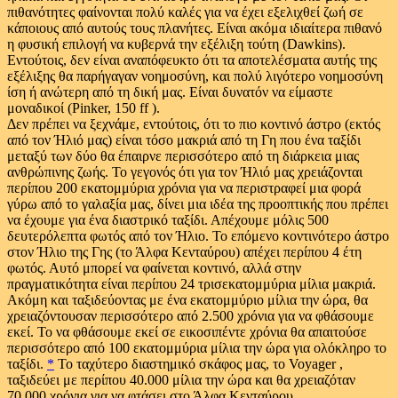
πιθανότητες φαίνονται πολύ καλές για να έχει εξελιχθεί ζωή σε
κάποιους από αυτούς τους πλανήτες. Είναι ακόμα ιδιαίτερα πιθανό
η φυσική επιλογή να κυβερνά την εξέλιξη τούτη (Dawkins).
Εντούτοις, δεν είναι αναπόφευκτο ότι τα αποτελέσματα αυτής της
εξέλιξης θα παρήγαγαν νοημοσύνη, και πολύ λιγότερο νοημοσύνη
ίση ή ανώτερη από τη δική μας. Είναι δυνατόν να είμαστε
μοναδικοί (Pinker, 150 ff ).
Δεν πρέπει να ξεχνάμε, εντούτοις, ότι το πιο κοντινό άστρο (εκτός
από τον Ήλιό μας) είναι τόσο μακριά από τη Γη που ένα ταξίδι
μεταξύ των δύο θα έπαιρνε περισσότερο από τη διάρκεια μιας
ανθρώπινης ζωής. Το γεγονός ότι για τον Ήλιό μας χρειάζονται
περίπου 200 εκατομμύρια χρόνια για να περιστραφεί μια φορά
γύρω από το γαλαξία μας, δίνει μια ιδέα της προοπτικής που πρέπει
να έχουμε για ένα διαστρικό ταξίδι. Απέχουμε μόλις 500
δευτερόλεπτα φωτός από τον Ήλιο. Το επόμενο κοντινότερο άστρο
στον Ήλιο της Γης (το Άλφα Κενταύρου) απέχει περίπου 4 έτη
φωτός. Αυτό μπορεί να φαίνεται κοντινό, αλλά στην
πραγματικότητα είναι περίπου 24 τρισεκατομμύρια μίλια μακριά.
Ακόμη και ταξιδεύοντας με ένα εκατομμύριο μίλια την ώρα, θα
χρειαζόντουσαν περισσότερο από 2.500 χρόνια για να φθάσουμε
εκεί. Το να φθάσουμε εκεί σε εικοσιπέντε χρόνια θα απαιτούσε
περισσότερο από 100 εκατομμύρια μίλια την ώρα για ολόκληρο το
ταξίδι.
*
Το ταχύτερο διαστημικό σκάφος μας, το Voyager ,
ταξιδεύει με περίπου 40.000 μίλια την ώρα και θα χρειαζόταν
70.000 χρόνια για να φτάσει στο Άλφα Κενταύρου.