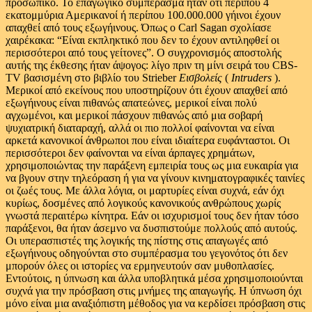
προσωπικό. Το επαγωγικό συμπέρασμα ήταν ότι περίπου 4
εκατομμύρια Αμερικανοί ή περίπου 100.000.000 γήινοι έχουν
απαχθεί από τους εξωγήινους. Όπως ο Carl Sagan σχολίασε
χαιρέκακα: “Είναι εκπληκτικό που δεν το έχουν αντιληφθεί οι
περισσότεροι από τους γείτονες”. Ο συγχρονισμός αποστολής
αυτής της έκθεσης ήταν άψογος: λίγο πριν τη μίνι σειρά του CBS-
TV βασισμένη στο βιβλίο του Strieber
Εισβολείς
(
Intruders
).
Μερικοί από εκείνους που υποστηρίζουν ότι έχουν απαχθεί από
εξωγήινους είναι πιθανώς απατεώνες, μερικοί είναι πολύ
αγχωμένοι, και μερικοί πάσχουν πιθανώς από μια σοβαρή
ψυχιατρική διαταραχή, αλλά οι πιο πολλοί φαίνονται να είναι
αρκετά κανονικοί άνθρωποι που είναι ιδιαίτερα ευφάνταστοι. Οι
περισσότεροι δεν φαίνονται να είναι άρπαγες χρημάτων,
χρησιμοποιώντας την παράξενη εμπειρία τους ως μια ευκαιρία για
να βγουν στην τηλεόραση ή για να γίνουν κινηματογραφικές ταινίες
οι ζωές τους. Με άλλα λόγια, οι μαρτυρίες είναι συχνά, εάν όχι
κυρίως, δοσμένες από λογικούς κανονικούς ανθρώπους χωρίς
γνωστά περαιτέρω κίνητρα. Εάν οι ισχυρισμοί τους δεν ήταν τόσο
παράξενοι, θα ήταν άσεμνο να δυσπιστούμε πολλούς από αυτούς.
Οι υπερασπιστές της λογικής της πίστης στις απαγωγές από
εξωγήινους οδηγούνται στο συμπέρασμα του γεγονότος ότι δεν
μπορούν όλες οι ιστορίες να ερμηνευτούν σαν μυθοπλασίες.
Εντούτοις, η ύπνωση και άλλα υποβλητικά μέσα χρησιμοποιούνται
συχνά για την πρόσβαση στις μνήμες της απαγωγής. Η ύπνωση όχι
μόνο είναι μια αναξιόπιστη μέθοδος για να κερδίσει πρόσβαση στις