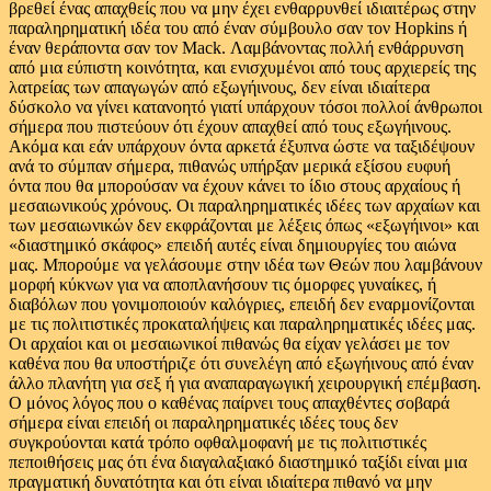
βρεθεί ένας απαχθείς που να μην έχει ενθαρρυνθεί ιδιαιτέρως στην
παραληρηματική ιδέα του από έναν σύμβουλο σαν τον Hopkins ή
έναν θεράποντα σαν τον Mack. Λαμβάνοντας πολλή ενθάρρυνση
από μια εύπιστη κοινότητα, και ενισχυμένοι από τους αρχιερείς της
λατρείας των απαγωγών από εξωγήινους, δεν είναι ιδιαίτερα
δύσκολο να γίνει κατανοητό γιατί υπάρχουν τόσοι πολλοί άνθρωποι
σήμερα που πιστεύουν ότι έχουν απαχθεί από τους εξωγήινους.
Ακόμα και εάν υπάρχουν όντα αρκετά έξυπνα ώστε να ταξιδέψουν
ανά το σύμπαν σήμερα, πιθανώς υπήρξαν μερικά εξίσου ευφυή
όντα που θα μπορούσαν να έχουν κάνει το ίδιο στους αρχαίους ή
μεσαιωνικούς χρόνους. Οι παραληρηματικές ιδέες των αρχαίων και
των μεσαιωνικών δεν εκφράζονται με λέξεις όπως «εξωγήινοι» και
«διαστημικό σκάφος» επειδή αυτές είναι δημιουργίες του αιώνα
μας. Μπορούμε να γελάσουμε στην ιδέα των Θεών που λαμβάνουν
μορφή κύκνων για να αποπλανήσουν τις όμορφες γυναίκες, ή
διαβόλων που γονιμοποιούν καλόγριες, επειδή δεν εναρμονίζονται
με τις πολιτιστικές προκαταλήψεις και παραληρηματικές ιδέες μας.
Οι αρχαίοι και οι μεσαιωνικοί πιθανώς θα είχαν γελάσει με τον
καθένα που θα υποστήριζε ότι συνελέγη από εξωγήινους από έναν
άλλο πλανήτη για σεξ ή για αναπαραγωγική χειρουργική επέμβαση.
Ο μόνος λόγος που ο καθένας παίρνει τους απαχθέντες σοβαρά
σήμερα είναι επειδή οι παραληρηματικές ιδέες τους δεν
συγκρούονται κατά τρόπο οφθαλμοφανή με τις πολιτιστικές
πεποιθήσεις μας ότι ένα διαγαλαξιακό διαστημικό ταξίδι είναι μια
πραγματική δυνατότητα και ότι είναι ιδιαίτερα πιθανό να μην