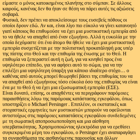
είμαστε ο μόνος κατοικημένος πλανήτης στο σύμπαν. Σε άλλους
καιρούς, κανένας δεν θα ήταν σε θέση να πάρει αυτές τις αξιώσεις
σοβαρά.
Φυσικά, δεν πρέπει να αποκλείσουμε τους ευσεβείς πόθους οι
οποίοι δρουν εδώ. Αν και, είναι λίγο πιο εύκολο να γίνει κατανοητό
γιατί κάποιος θα επιθυμούσε να έχει μια μυστικιστική εμπειρία από
το να ήθελε να απαχθεί από έναν εξωγήινο. Αλλά η ευκολία με την
οποία δεχόμαστε ότι ένα άτομο θα ήθελε να έχει μια μυστικιστική
εμπειρία συσχετίζεται με την πολιτιστική προκατάληψή μας υπέρ
της πίστης στο Θεό και την επιθυμία της ένωσης με το Θεό. Η
επιθυμία να ξεπεραστεί αυτή η ζωή, για να κινηθεί προς ένα
υψηλότερο επίπεδο, για να αφήσει αυτό το σώμα, για να την
επιλέξει μια υψηλότερη ύπαρξη για κάποιο ιδιαίτερο στόχο… ο
καθένας από αυτούς μπορεί θεωρηθεί βάσει της επιθυμίας του να
να απαχθεί από εξωγήινους τόσο εύκολα όσο της επιθυμίας να είναι
ένα με το Θεό ή να έχει μια εξωσωματική εμπειρία (ΕΣΕ).
Είναι δυνατό, επίσης, οι απαχθέντες να περιγράφουν παρόμοιες
παραισθήσεις λόγω της παρόμοιας κατάστασης εγκεφάλου, όπως
υποστηρίζει ο Michael Persinger . Επιπλέον, οι εκστατικές και
στοχαστικές ερμηνείες των μυστικιστών μπορούν να οφείλονται
αντιστοίχως στις παρόμοιες καταστάσεις εγκεφάλου συνδεδεμένες
με τη σωματική αποπροσωποποίηση και μια αίσθηση
υπερβατικότητας. Χρησιμοποιώντας ηλεκτρόδια για να ερεθίσει
συγκεκριμένα μέρη του εγκεφάλου, ο Persinger έχει αναπαραγάγει
τα συναισθήματα της αισθανόμενης παρουσίας και άλλων