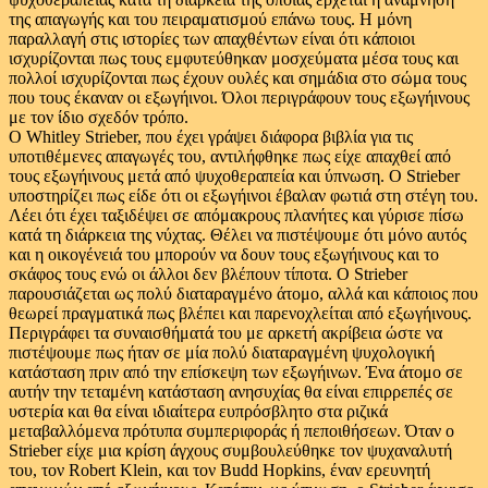
της απαγωγής και του πειραματισμού επάνω τους. Η μόνη
παραλλαγή στις ιστορίες των απαχθέντων είναι ότι κάποιοι
ισχυρίζονται πως τους εμφυτεύθηκαν μοσχεύματα μέσα τους και
πολλοί ισχυρίζονται πως έχουν ουλές και σημάδια στο σώμα τους
που τους έκαναν οι εξωγήινοι. Όλοι περιγράφουν τους εξωγήινους
με τον ίδιο σχεδόν τρόπο.
Ο Whitley Strieber, που έχει γράψει διάφορα βιβλία για τις
υποτιθέμενες απαγωγές του, αντιλήφθηκε πως είχε απαχθεί από
τους εξωγήινους μετά από ψυχοθεραπεία και ύπνωση. Ο Strieber
υποστηρίζει πως είδε ότι οι εξωγήινοι έβαλαν φωτιά στη στέγη του.
Λέει ότι έχει ταξιδέψει σε απόμακρους πλανήτες και γύρισε πίσω
κατά τη διάρκεια της νύχτας. Θέλει να πιστέψουμε ότι μόνο αυτός
και η οικογένειά του μπορούν να δουν τους εξωγήινους και το
σκάφος τους ενώ οι άλλοι δεν βλέπουν τίποτα. Ο Strieber
παρουσιάζεται ως πολύ διαταραγμένο άτομο, αλλά και κάποιος που
θεωρεί πραγματικά πως βλέπει και παρενοχλείται από εξωγήινους.
Περιγράφει τα συναισθήματά του με αρκετή ακρίβεια ώστε να
πιστέψουμε πως ήταν σε μία πολύ διαταραγμένη ψυχολογική
κατάσταση πριν από την επίσκεψη των εξωγήινων. Ένα άτομο σε
αυτήν την τεταμένη κατάσταση ανησυχίας θα είναι επιρρεπές σε
υστερία και θα είναι ιδιαίτερα ευπρόσβλητο στα ριζικά
μεταβαλλόμενα πρότυπα συμπεριφοράς ή πεποιθήσεων. Όταν ο
Strieber είχε μια κρίση άγχους συμβουλεύθηκε τον ψυχαναλυτή
του, τον Robert Klein, και τον Budd Hopkins, έναν ερευνητή