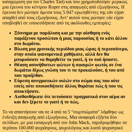
καταχώριση για τον Charles Tart) και που χρηματοδότησε μερικώς
μια έρευνα του κέντρου Roper στις απαγωγές από εξωγήινους. Η
έρευνα δεν ρώτησε άμεσα τους 5.947 ερωτηθέντες της εάν είχαν
απαχθεί από τους εξωγήινους. Αντ’ αυτού τους ρώτησε εάν είχαν
υποβληθεί σε οποιεσδήποτε από τις ακόλουθες εμπειρίες:
Ξύπνημα με παράλυση και με την αίσθηση ενός
παράξενου προσώπου ή μιας παρουσίας ή το κάτι άλλου
στο δωμάτιο.
Βίωση μια χρονικής περιόδου μιας ώρας ή περισσότερο,
στην οποία φαινομενικά χαθήκατε, αλλά δεν θα
μπορούσατε να θυμηθείτε το γιατί, ή το πού ήσαστε.
Θέαση ασυνήθιστων φώτων ή σφαιρών φωτός σε ένα
δωμάτιο δίχως γνώση του τι τα προκαλούσε, ή του από
που προήλθαν.
Εύρεση αινιγματικών ουλών στο σώμα σας που ούτε
εσείς ούτε οποιοσδήποτε άλλος θυμάται πώς ή που τις
αποκτήσατε.
Αισθανθήκατε ότι πετούσατε πραγματικά στον αέρα αν
και δεν ξέρετε το γιατί ή το πώς.
Το να απαντήσουν ναι σε 4 από τα 5 “συμπτώματα” λήφθηκε ως
ένδειξη απαγωγής από εξωγήινους. Μια αναφορά εξήντα δύο
σελίδων, με μια εισαγωγή από τον John Mack, ταχυδρομήθηκε σε
περίπου 100.000 ψυχιάτρους, ψυχολόγους και λοιπό ψυχιατρικό