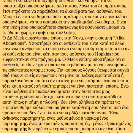
Μπορεί να κάνει ότι ισχυρισμούς θέλει και να αρνείται να
υποστηρίξει οποιουσδήποτε από αυτούς λόγω του ότι πράττοντας
έτσι επρόκειτο να παραβιάσει τα δικαιώματα των ασθενών του.
Μπορεί έπειτα να δημοσιεύσει τις ιστορίες του και να προκαλέσει
οποιονδήποτε να του αφαιρέσει την ακαδημαϊκή ελευθερία. Είναι
στη θέση που οποιοσδήποτε απατεώνας θα φθονούσε: μπορεί να
ψεύδεται χωρίς το φόβο της σύλληψης.
Ο Δρ Mack εμφανίστηκε επίσης στη Nova, στην εκπομπή “Alien
Abductions”. Υποστήριξε ότι οι ασθενείς του είναι κατά τα άλλα
κανονικοί άνθρωποι, το οποίο είναι ένα αμφισβητήσιμο σημείο εάν
οι ασθενείς του είναι κάτι σαν τους ασθενείς του Hopkins που
εμφανίστηκαν στο πρόγραμμα. Ο Mack επίσης υποστήριξε ότι οι
ασθενείς του δεν έχουν τίποτα να κερδίσουν με το να επινοήσουν
τις απίστευτες ιστορίες τους. Για κάποιους λόγους θεωρείται συχνά
από τους ευφυείς ανθρώπους ότι μόνο οι βλάκες εξαπατούνται ή
παραπλανούνται και ότι εάν τα κίνητρα ενός ατόμου είναι πιστευτά
τότε και η κατάθεσή του/της μπορεί να είναι πιστευτή, επίσης. Ενώ
είναι αλήθεια ότι δικαιολογούμαστε στην δυσπιστία μιας
κατάθεσης κάποιου εάν έχει κάτι να κερδίζει από την κατάθεση
αυτή (όπως η φήμη ή πλούτη), δεν είναι αλήθεια ότι πρέπει να
εμπιστευθούμε κιόλας οποιαδήποτε κατάθεση που δίνεται από ένα
πρόσωπο που δεν έχει τίποτα να κερδίζει καταθέτοντας. Ένας
ανίκανος παρατηρητής, ένας μεθυσμένος ή ναρκωμένος
παρατηρητής, ένας μπερδεμένος παρατηρητής, ή ένας εξαπατημένος
παρατηρητής δεν πρέπει να εμπιστεύεται, ακόμα κι αν είναι τόσο