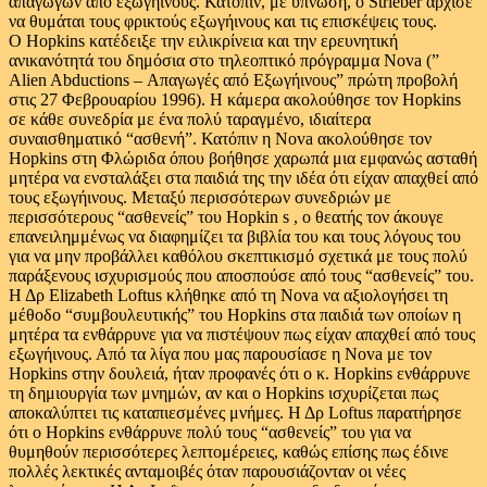
απαγωγών από εξωγήινους. Κατόπιν, με ύπνωση, ο Strieber άρχισε
να θυμάται τους φρικτούς εξωγήινους και τις επισκέψεις τους.
Ο Hopkins κατέδειξε την ειλικρίνεια και την ερευνητική
ανικανότητά του δημόσια στο τηλεοπτικό πρόγραμμα Nova (”
Alien Abductions – Απαγωγές από Εξωγήινους” πρώτη προβολή
στις 27 Φεβρουαρίου 1996). Η κάμερα ακολούθησε τον Hopkins
σε κάθε συνεδρία με ένα πολύ ταραγμένο, ιδιαίτερα
συναισθηματικό “ασθενή”. Κατόπιν η Nova ακολούθησε τον
Hopkins στη Φλώριδα όπου βοήθησε χαρωπά μια εμφανώς ασταθή
μητέρα να ενσταλάξει στα παιδιά της την ιδέα ότι είχαν απαχθεί από
τους εξωγήινους. Μεταξύ περισσότερων συνεδριών με
περισσότερους “ασθενείς” του Hopkin s , ο θεατής τον άκουγε
επανειλημμένως να διαφημίζει τα βιβλία του και τους λόγους του
για να μην προβάλλει καθόλου σκεπτικισμό σχετικά με τους πολύ
παράξενους ισχυρισμούς που αποσπούσε από τους “ασθενείς” του.
Η Δρ Elizabeth Loftus κλήθηκε από τη Nova να αξιολογήσει τη
μέθοδο “συμβουλευτικής” του Hopkins στα παιδιά των οποίων η
μητέρα τα ενθάρρυνε για να πιστέψουν πως είχαν απαχθεί από τους
εξωγήινους. Από τα λίγα που μας παρουσίασε η Nova με τον
Hopkins στην δουλειά, ήταν προφανές ότι ο κ. Hopkins ενθάρρυνε
τη δημιουργία των μνημών, αν και ο Hopkins ισχυρίζεται πως
αποκαλύπτει τις καταπιεσμένες μνήμες. Η Δρ Loftus παρατήρησε
ότι ο Hopkins ενθάρρυνε πολύ τους “ασθενείς” του για να
θυμηθούν περισσότερες λεπτομέρειες, καθώς επίσης πως έδινε
πολλές λεκτικές ανταμοιβές όταν παρουσιάζονταν οι νέες