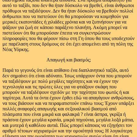
αυτό το ταξίδι, που δεν θα ήταν δύσκολο να βρεθεί, είναι άνθρωποι
πρόθυμοι να ταξιδέψουν. Δεν θα ήταν δύσκολο να βρεθούν πολλοί
άνθρωποι που να πιστεύουν ότι θα μπορούσαν να κοιμηθούν για
μερικές εκατοντάδες ή χιλιάδες χρόνια και να ξυπνήσουν για να
ψάξουν για ζωή σε κάποιο παράξενο πλανήτη. Ακόμη μπορεί να
πιστεύουν ότι θα μπορούσαν έπειτα να συγκεντρώσουν
πληροφορίες που θα φέρουν πίσω στη Γη όπου θα τους υποδεχτούν
με παρέλαση στους δρόμους σε ότι έχει απομείνει από τη πόλη της
Νέας Υόρκης.
Απαγωγή και βιασμός;
Παρά το γεγονός ότι είναι απίθανο ένα διαπλανητικό ταξίδι, αυτό
δεν σημαίνει ότι είναι αδύνατο. Ίσως υπάρχουν όντα που μπορούν
να ταξιδέψουν με πολύ μεγάλες ταχύτητες και να έχουν την
τεχνολογία και τις πρώτες ύλες για να φτιάξουν σκάφη που
μπορούν να ταξιδέψουν σχεδόν με την ταχύτητα του φωτός ή και
ταχύτερα. Αυτά τα όντα έχουν έρθει εδώ να απαγάγουν ανθρώπους,
να τους βιάσουν και να πειραματιστούν επάνω τους; Έχουν υπάρξει
πολλές αναφορές απαγωγής και σεξουαλικού βιασμού από
πλάσματα που είναι μικρά και φαλακρά ? είναι άσπρα, γκρίζα ή
πράσινα έχουν μεγάλα κρανία, μικρά πηγούνια, μεγάλα λοξά μάτια,
και μυτερά ή καθόλου αυτιά. Πώς μπορεί κάποιος να εξηγήσει τον
αριθμό τέτοιων ισχυρισμών και την ομοιότητά τους; Η λογικότερη
εξήγηση για την ομοιότητα των ισχυρισμών αυτών είναι ότι είναι