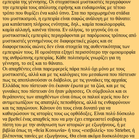
εμπειρία της γέννησης. Οι στοχαστικοί μυστικιστές περιγράφουν
την εμπειρία τους απόλυτης ειρήνης και ευδαιμονίας με τέτοιο
τρόπο που θυμίζει ένα καλό ύπνο. Στα πιο προχωρημένα στάδια
του μυστικισμού, η εμπειρία είναι σαφώς ανάλογη με το θάνατο:
μια κατάσταση πλήρους ενότητας, δηλ., καμία ποικιλομορφία,
καμία αλλαγή, κανένα τίποτα. Εν ολίγοις, το γεγονός ότι οι
μυστικιστικές εμπειρίες περιγράφονται με παρόμοιους τρόπους από
μυστικιστές γεννημένους σε διαφορετικές χώρες και σε
διαφορετικούς αιώνες δεν είναι στοιχεία της αυθεντικότητας των
εμπειριών τους. Η ομοιότητα εξηγεί περισσότερο την ομοιομορφία
της ανθρώπινης εμπειρίας. Κάθε πολιτισμός γνωρίζει για τη
γέννηση, το σεξ και το θάνατο.
Οι απαχθέντες είναι παρεμφερείς πάρα πολύ όχι μόνο με τους
μυστικιστές, αλλά και με τις καλόγριες του μεσαίωνα που πίστευαν
πως τις αποπλανούσαν οι διάβολοι, με τις γυναίκες της αρχαίας
Ελλάδας που πίστευαν ότι έκαναν έρωτα με τα ζώα, και με τις
γυναίκες που πίστευαν ότι ήταν μάγισσες. Οι σύμβουλοι και οι
θεράποντες των απαχθέντων είναι όπως οι παλιοί ιερείς που δεν
αντιμετωπίζουν τις απατηλές πεποιθήσεις, αλλά τις ενθαρρύνουν
και τις παγιώνουν. Κάνουν ότι τους είναι δυνατό για να
καθιερώσουν τις ιστορίες τους ως ορθόδοξες. Είναι πολύ δύσκολο
να βρεθεί ένας απαχθείς που να μην έχει επηρεαστεί σοβαρά η
πίστη του με την ανάγνωση των ιστοριών με εξωγήινους, ή με
βιβλία όπως τη «θεία Κοινωνία» ή τους «εισβολείς» του Strieber, ή
βλέποντας ταινίες με εξωγήινους. Θα είναι ακόμα δυσκολότερο να