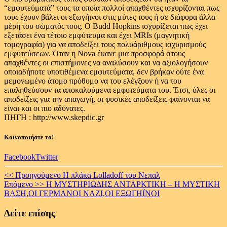
“εμφυτεύματά” τους τα οποία πολλοί απαχθέντες ισχυρίζονται πως
τους έχουν βάλει οι εξωγήινοι στις μύτες τους ή σε διάφορα άλλα
μέρη του σώματός τους. Ο Budd Hopkins ισχυρίζεται πως έχει
εξετάσει ένα τέτοιο εμφύτευμα και έχει MRIs (μαγνητική
τομογραφία) για να αποδείξει τους πολυάριθμους ισχυρισμούς
εμφυτεύσεων. Όταν η Nova έκανε μια προσφορά στους
απαχθέντες οι επιστήμονες να αναλύσουν και να αξιολογήσουν
οποιαδήποτε υποτιθέμενα εμφυτεύματα, δεν βρήκαν ούτε ένα
μεμονωμένο άτομο πρόθυμο να του ελέγξουν ή να του
επαληθεύσουν τα αποκαλούμενα εμφυτεύματα του. Έτσι, όλες οι
αποδείξεις για την απαγωγή, οι φυσικές αποδείξεις φαίνονται να
είναι και οι πιο αδύνατες.
ΠΗΓΗ : http://www.skepdic.gr
Κοινοποιήστε το!
Facebook
Twitter
Continue
<< Προηγούμενο
Η πλάκα Lolladoff του Νεπαλ
Επόμενο >>
Η ΜΥΣΤΗΡΙΩΔΗΣ ΑΝΤΑΡΚΤΙΚΗ – H ΜΥΣΤΙΚΗ
Reading
ΒΑΣΗ,ΟΙ ΓΕΡΜΑΝΟΙ ΝΑΖΙ,ΟΙ ΕΞΩΓΗΪΝΟΙ
Δείτε επίσης