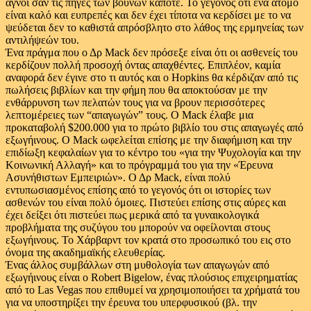
αγνοί σαν τις πηγές των βουνών κάποτε. Το γεγονός ότι ένα άτομο
είναι καλό και ευπρεπές και δεν έχει τίποτα να κερδίσει με το να
ψεύδεται δεν το καθιστά απρόσβλητο στο λάθος της ερμηνείας των
αντιλήψεών του.
Ένα πράγμα που ο Δρ Mack δεν πρόσεξε είναι ότι οι ασθενείς του
κερδίζουν πολλή προσοχή όντας απαχθέντες. Επιπλέον, καμία
αναφορά δεν έγινε στο τι αυτός και ο Hopkins θα κέρδιζαν από τις
πωλήσεις βιβλίων και την φήμη που θα αποκτούσαν με την
ενθάρρυνση των πελατών τους για να βρουν περισσότερες
λεπτομέρειες των “απαγωγών” τους. Ο Mack έλαβε μια
προκαταβολή $200.000 για το πρώτο βιβλίο του στις απαγωγές από
εξωγήινους. Ο Mack ωφελείται επίσης με την διαφήμιση και την
επιδίωξη κεφαλαίων για το κέντρο του «για την Ψυχολογία και την
Κοινωνική Αλλαγή» και το πρόγραμμά του για την «Έρευνα
Ασυνήθιστων Εμπειριών». Ο Δρ Mack, είναι πολύ
εντυπωσιασμένος επίσης από το γεγονός ότι οι ιστορίες των
ασθενών του είναι πολύ όμοιες. Πιστεύει επίσης στις αύρες και
έχει δείξει ότι πιστεύει πως μερικά από τα γυναικολογικά
προβλήματα της συζύγου του μπορούν να οφείλονται στους
εξωγήινους. Το Χάρβαρντ τον κρατά στο προσωπικό του εις στο
όνομα της ακαδημαϊκής ελευθερίας.
Ένας άλλος συμβάλλων στη μυθολογία των απαγωγών από
εξωγήινους είναι ο Robert Bigelow, ένας πλούσιος επιχειρηματίας
από το Las Vegas που επιθυμεί να χρησιμοποιήσει τα χρήματά του
για να υποστηρίξει την έρευνα του υπερφυσικού (βλ. την