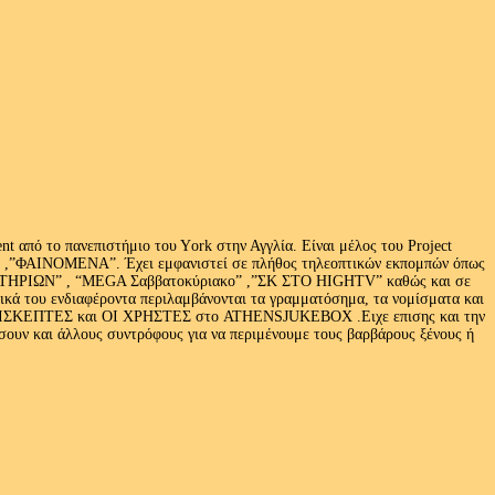
 από το πανεπιστήμιο του Υork στην Αγγλία. Είναι μέλος του Project
exus» ,”ΦΑΙΝΟΜΕΝΑ”. Έχει εμφανιστεί σε πλήθος τηλεοπτικών εκπομπών όπως
ΩΝ” , “MEGA Σαββατοκύριακο” ,”ΣΚ ΣΤΟ HIGHTV” καθώς και σε
τικά του ενδιαφέροντα περιλαμβάνονται τα γραμματόσημα, τα νομίσματα και
Ι ΕΠΙΣΚΕΠΤΕΣ και ΟΙ ΧΡΗΣΤΕΣ στο ATHENSJUKEBOX .Ειχε επισης και την
ν και άλλους συντρόφους για να περιμένουμε τους βαρβάρους ξένους ή