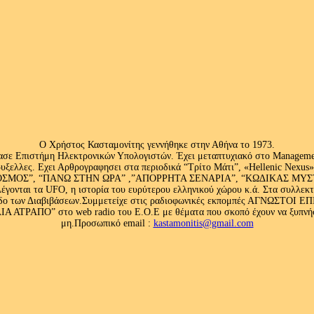
Ο Χρήστος Κασταμονίτης γεννήθηκε στην Αθήνα το 1973.
ασε Επιστήμη Ηλεκτρονικών Υπολογιστών. Έχει μεταπτυχιακό στο Management
ς Βρυξελλες. Εχει Αρθρογραφησει στα περιοδικά “Τρίτο Μάτι”, «Hellenic N
ΟΣ”, “ΠΑΝΩ ΣΤΗΝ ΩΡΑ” ,”ΑΠΟΡΡΗΤΑ ΣΕΝΑΡΙΑ”, “ΚΩΔΙΚΑΣ ΜΥΣΤΗΡΙ
έγονται τα UFO, η ιστορία του ευρύτερου ελληνικού χώρου κ.ά. Στα συλλεκ
 κλάδο των Διαβιβάσεων.Συμμετείχε στις ραδιοφωνικές εκπομπές ΑΓΝΩΣΤΟ
ΤΡΑΠΟ” στο web radio του Ε.Ο.Ε με θέματα που σκοπό έχουν να ξυπνήσου
μη.Προσωπικό email :
kastamonitis@gmail.com