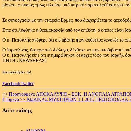
ρίσκου, ο οποίος όμως τελούσε υπό ιατρική παρακολούθηση για τον
Σε συνεργασία με την εταιρεία Ερμές, που διαχειρίζεται το αεροδρό
Είπε ότι λήφθηκε η θερμοκρασία από τον επιβάτη, ο οποίος είναι Ι
Ο κ. Πατσαλής ανέφερε ότι ο επιβάτης ήταν απύρετος γεγονός το οπ
Ο Ισραηλινός, ύστερα από διάλογο, δέχθηκε να μην αποβιβαστεί απ
Ο κ. Πατσαλής είπε ότι ενημερώθηκαν οι αρχές τόσο του Ισραήλ όσο
ΠΗΓΗ : NEWSBEAST
Κοινοποιήστε το!
Facebook
Twitter
Continue
<< Προηγούμενο
ΑΠΟΚΑΛΥΨΗ – ΣΟΚ .Η ΑΝΟΠΑΙΑ ΑΤΡΑΠΟΣ 
Επόμενο >>
ΚΩΔΙΚΑΣ ΜΥΣΤΗΡΙΩΝ 3 1 2015 ΠΡΩΤΟΚΟΛΛΑ 
Reading
Δείτε επίσης
ΔΙΑΦΟΡΑ