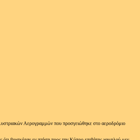
ν Αυστριακών Αερογραμμών που προσγειώθηκε στο αεροδρόμιο
 ότι βρισκόταν εν πτήση προς την Κύπρο επιβάτης χαμηλού μεν