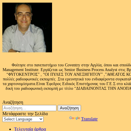
Φοίτησε στο πανεπιστήμιο του Coventry στην Αγγλία, όπου και σπούδ
Management Institute. Εργάζεται ως Senior Business Process Analyst στι
“ΦΥΓΟΚΕΝΤΡΟΣ” , “ΟΙ ΠΥΛΕΣ ΤΟΥ ΑΝΕΞΗΓΗΤΟΥ” ,”ΑΘΕΑΤΟΣ ΚΟΣΜ
πολλές ραδιοφωνικές εκπομπές .Στα ερευνητικά του ενδιαφέροντα συγκαταλ
τα χαρτονομίσματα.Είναι Έφεδρος Ειδικός Επιστήμονας του Γ.Ε.Σ στο
δική του ραδιοφωνική εκπομπή με τίτλο “ΔΙΑΒΑΙΝΟΝΤΑΣ ΤΗΝ ΑΝΟΠΑΙΑ Α
Αναζήτηση
Αναζήτηση
για:
Μετάφραστε την Σελίδα
Powered by
Translate
Τελευταία άρθρα