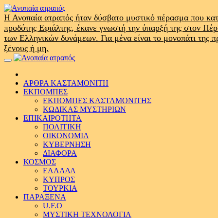
Skip
to
Η Ανοπαία ατραπός ήταν δύσβατο μυστικό πέρασμα που κατ
content
προδότης Εφιάλτης, έκανε γνωστή την ύπαρξή της στον Πέ
των Ελληνικών δυνάμεων. Για μένα είναι το μονοπάτι της 
ξένους ή μη.
Primary
Menu
ΑΡΘΡΑ ΚΑΣΤΑΜΟΝΙΤΗ
ΕΚΠΟΜΠΕΣ
ΕΚΠΟΜΠΕΣ ΚΑΣΤΑΜΟΝΙΤΗΣ
ΚΩΔΙΚΑΣ ΜΥΣΤΗΡΙΩΝ
ΕΠΙΚΑΙΡΟΤΗΤΑ
ΠΟΛΙΤΙΚΗ
ΟΙΚΟΝΟΜΙΑ
ΚΥΒΕΡΝΗΣΗ
ΔΙΑΦΟΡΑ
ΚΟΣΜΟΣ
ΕΛΛΑΔΑ
ΚΥΠΡΟΣ
ΤΟΥΡΚΙΑ
ΠΑΡΑΞΕΝΑ
U.F.O
ΜΥΣΤΙΚΗ ΤΕΧΝΟΛΟΓΙΑ