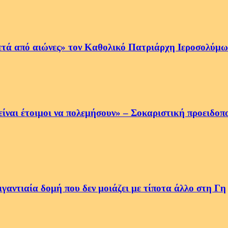
ετά από αιώνες» τον Καθολικό Πατριάρχη Ιεροσολύμων
να είναι έτοιμοι να πολεμήσουν» – Σοκαριστική προειδ
αντιαία δομή που δεν μοιάζει με τίποτα άλλο στη Γη