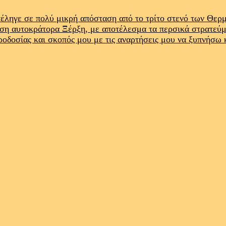
έληγε σε πολύ μικρή απόσταση από το τρίτο στενό των Θε
ρση αυτοκράτορα Ξέρξη, με αποτέλεσμα τα περσικά στρατεύ
προδοσίας και σκοπός μου με τις αναρτήσεις μου να ξυπνήσω