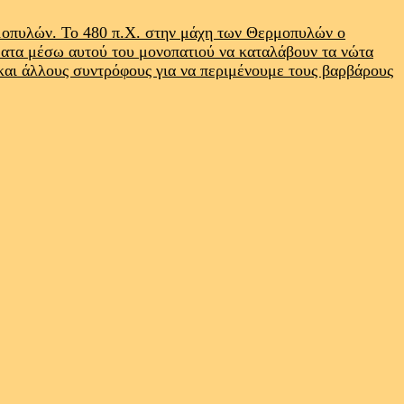
ρμοπυλών. Το 480 π.Χ. στην μάχη των Θερμοπυλών ο
ματα μέσω αυτού του μονοπατιού να καταλάβουν τα νώτα
 και άλλους συντρόφους για να περιμένουμε τους βαρβάρους