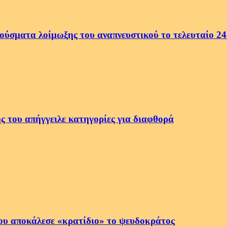
ρούσματα λοίμωξης του αναπνευστικού το τελευταίο 2
ς του απήγγειλε κατηγορίες για διαφθορά
ου αποκάλεσε «κρατίδιο» το ψευδοκράτος