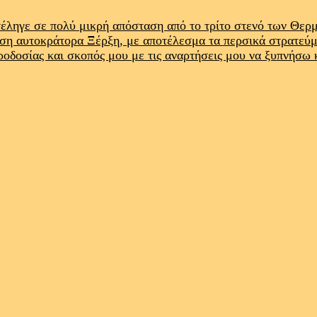
έληγε σε πολύ μικρή απόσταση από το τρίτο στενό των Θε
ρση αυτοκράτορα Ξέρξη, με αποτέλεσμα τα περσικά στρατεύ
προδοσίας και σκοπός μου με τις αναρτήσεις μου να ξυπνήσω