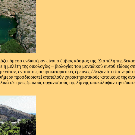
ζει άμεσο ενδιαφέρον είναι ο έμβιος κόσμος της. Στα τέλη της δεκαε
 η μελέτη της οικολογίας – βιολογίας του μοναδικού αυτού είδους σ
ενόταν, εν τούτοις οι προκαταρκτικές έρευνες έδειξαν ότι στα νερά τ
σήμερα προσδιοριστεί αποτελούν χαρακτηριστικούς κατοίκους της α
κά σε τρεις ζωικούς οργανισμούς της λίμνης αποκάλυψαν την ιδιαιτε