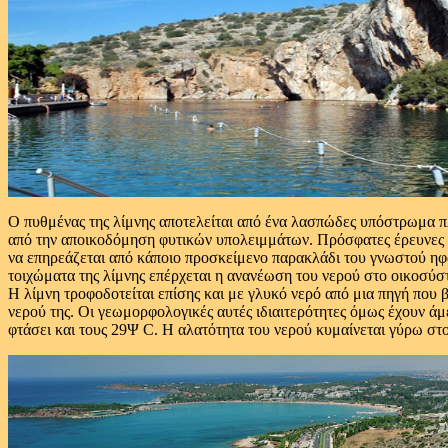
Ο πυθμένας της λίμνης αποτελείται από ένα λασπώδες υπόστρωμα π
από την αποικοδόμηση φυτικών υπολειμμάτων. Πρόσφατες έρευνες έ
να επηρεάζεται από κάποιο προσκείμενο παρακλάδι του γνωστού ηφα
τοιχώματα της λίμνης επέρχεται η ανανέωση του νερού στο οικοσύσ
Η λίμνη τροφοδοτείται επίσης και με γλυκό νερό από μια πηγή που 
νερού της. Οι γεωμορφολογικές αυτές ιδιαιτερότητες όμως έχουν ά
φτάσει και τους 29Ψ C. Η αλατότητα του νερού κυμαίνεται γύρω στο