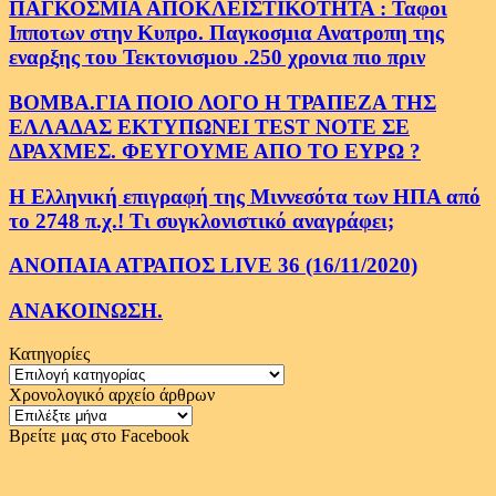
ΠΑΓΚΟΣΜΙΑ ΑΠΟΚΛΕΙΣΤΙΚΟΤΗΤΑ : Ταφοι
Ιπποτων στην Κυπρο. Παγκοσμια Ανατροπη της
εναρξης του Τεκτονισμου .250 χρονια πιο πριν
ΒΟΜΒΑ.ΓΙΑ ΠΟΙΟ ΛΟΓΟ Η ΤΡΑΠΕΖΑ ΤΗΣ
ΕΛΛΑΔΑΣ ΕΚΤΥΠΩΝΕΙ TEST NOTE ΣΕ
ΔΡΑΧΜΕΣ. ΦΕΥΓΟΥΜΕ ΑΠΟ ΤΟ ΕΥΡΩ ?
Η Ελληνική επιγραφή της Μιννεσότα των ΗΠΑ από
το 2748 π.χ.! Τι συγκλονιστικό αναγράφει;
ΑΝΟΠΑΙΑ ΑΤΡΑΠΟΣ LIVE 36 (16/11/2020)
ΑΝΑΚΟΙΝΩΣΗ.
Κατηγορίες
Κατηγορίες
Χρονολογικό αρχείο άρθρων
Χρονολογικό
αρχείο
Βρείτε μας στο Facebook
άρθρων