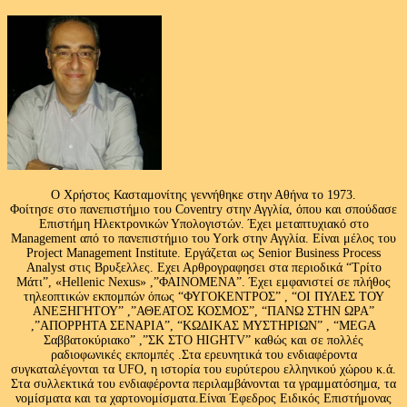
Ο Χρήστος Κασταμονίτης γεννήθηκε στην Αθήνα το 1973.
Φοίτησε στο πανεπιστήμιο του Coventry στην Αγγλία, όπου και σπούδασε
Επιστήμη Ηλεκτρονικών Υπολογιστών. Έχει μεταπτυχιακό στο
Management από το πανεπιστήμιο του Υork στην Αγγλία. Είναι μέλος του
Project Management Institute. Εργάζεται ως Senior Business Process
Analyst στις Βρυξελλες. Εχει Αρθρογραφησει στα περιοδικά “Τρίτο
Μάτι”, «Hellenic Nexus» ,”ΦΑΙΝΟΜΕΝΑ”. Έχει εμφανιστεί σε πλήθος
τηλεοπτικών εκπομπών όπως “ΦΥΓΟΚΕΝΤΡΟΣ” , “ΟΙ ΠΥΛΕΣ ΤΟΥ
ΑΝΕΞΗΓΗΤΟΥ” ,”ΑΘΕΑΤΟΣ ΚΟΣΜΟΣ”, “ΠΑΝΩ ΣΤΗΝ ΩΡΑ”
,”ΑΠΟΡΡΗΤΑ ΣΕΝΑΡΙΑ”, “ΚΩΔΙΚΑΣ ΜΥΣΤΗΡΙΩΝ” , “MEGA
Σαββατοκύριακο” ,”ΣΚ ΣΤΟ HIGHTV” καθώς και σε πολλές
ραδιοφωνικές εκπομπές .Στα ερευνητικά του ενδιαφέροντα
συγκαταλέγονται τα UFO, η ιστορία του ευρύτερου ελληνικού χώρου κ.ά.
Στα συλλεκτικά του ενδιαφέροντα περιλαμβάνονται τα γραμματόσημα, τα
νομίσματα και τα χαρτονομίσματα.Είναι Έφεδρος Ειδικός Επιστήμονας