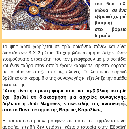
του 5ου μ.Χ.
αιώνα σε ένα
εβραϊκό χωριό
(huqoq)
στο βόρειο
Ισραήλ.
Το ψηφιδωτό χωρίζεται σε τρία οριζόντια πάνελ και είναι
διαστάσεων 3 Χ 2 μέτρα. Το χαμηλότερο τμήμα δείχνει έναν
ετοιμοθάνατο στρατιώτη που τον μεταφέρουν με μια ασπίδα,
και έναν ταύρο στον οποίο έχουν καρφώσει αρκετά δόρατα,
με το αίμα να στάζει από τις πληγές. Το λαμπερό σκηνικό
βρέθηκε στα κεραμίδια της συναγωγής κι εξέπληξε την ομάδα
ανασκαφής.
“Αυτή είναι η πρώτη φορά που μια μη-βιβλική ιστορία
έχει βρεθεί σε διακόσμηση μια αρχαίας συναγωγής,
δήλωσε η Jodi Magness, επικεφαλής της ανασκαφής
από το Πανεπιστήμιο της Βόρειας Καρολίνας.
Η ταυτοποίηση των μορφών σε αυτό το ψηφιδωτό είναι
ασαφής, επειδή δεν υπάρχει κάποια ιστορία στην Εβραϊκή