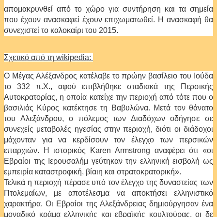
απομακρυνθεί από το χώρο για συντήρηση και τα σημεία
που έχουν ανασκαφεί έχουν επιχωματωθεί. Η ανασκαφή θα
συνεχιστεί το καλοκαίρι του 2015.
Σχετικό από τη wikipedia:
Ο Μέγας Αλέξανδρος κατέλαβε το πρώην βασίλειο του Ιούδα
το 332 π.Χ., αφού επιβλήθηκε σταδιακά της Περσικής
Αυτοκρατορίας, η οποία κατείχε την περιοχή από τότε που ο
βασιλιάς Κύρος κατέκτησε τη Βαβυλώνα. Μετά τον θάνατο
του Αλεξάνδρου, ο πόλεμος των Διαδόχων οδήγησε σε
συνεχείς μεταβολές ηγεσίας στην περιοχή, διότι οι διάδοχοι
μάχονταν για να κερδίσουν τον έλεγχο των περσικών
επαρχιών. Η ιστορικός Karen Armstrong αναφέρει ότι «οι
Εβραίοι της Ιερουσαλήμ γεύτηκαν την ελληνική εισβολή ως
εμπειρία καταστροφική, βίαιη και στρατοκρατορική».
Τελικά η περιοχή πέρασε υπό τον έλεγχο της δυναστείας των
Πτολεμαίων, με αποτέλεσμα να αποκτήσει ελληνιστικό
χαρακτήρα. Οι Εβραίοι της Αλεξάνδρειας δημιούργησαν ένα
μοναδικό κράμα ελληνικής και εβραϊκής κουλτούρας, οι δε