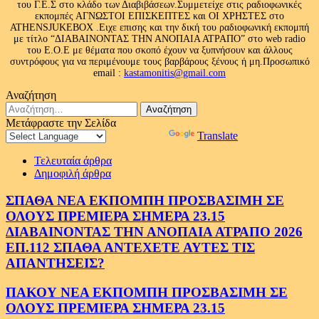
του Γ.Ε.Σ στο κλάδο των Διαβιβάσεων.Συμμετείχε στις ραδιοφωνικές
εκπομπές ΑΓΝΩΣΤΟΙ ΕΠΙΣΚΕΠΤΕΣ και ΟΙ ΧΡΗΣΤΕΣ στο
ATHENSJUKEBOX .Ειχε επισης και την δική του ραδιοφωνική εκπομπή
με τίτλο “ΔΙΑΒΑΙΝΟΝΤΑΣ ΤΗΝ ΑΝΟΠΑΙΑ ΑΤΡΑΠΟ” στο web radio
του Ε.Ο.Ε με θέματα που σκοπό έχουν να ξυπνήσουν και άλλους
συντρόφους για να περιμένουμε τους βαρβάρους ξένους ή μη.Προσωπικό
email :
kastamonitis@gmail.com
Αναζήτηση
Αναζήτηση
για:
Μετάφραστε την Σελίδα
Powered by
Translate
Τελευταία άρθρα
Δημοφιλή άρθρα
ΣΠΑΘΑ ΝΕΑ ΕΚΠΟΜΠΗ ΠΡΟΣΒΑΣΙΜΗ ΣΕ
ΟΛΟΥΣ ΠΡΕΜΙΕΡΑ ΣΗΜΕΡΑ 23.15
ΔΙΑΒΑΙΝΟΝΤΑΣ ΤΗΝ ΑΝΟΠΑΙΑ ΑΤΡΑΠΟ 2026
ΕΠ.112 ΣΠΑΘΑ ΑΝΤΕΧΕΤΕ ΑΥΤΕΣ ΤΙΣ
ΑΠΑΝΤΗΣΕΙΣ?
ΠΑΚΟΥ ΝΕΑ ΕΚΠΟΜΠΗ ΠΡΟΣΒΑΣΙΜΗ ΣΕ
ΟΛΟΥΣ ΠΡΕΜΙΕΡΑ ΣΗΜΕΡΑ 23.15