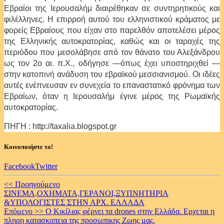
Εβραίοι της Ιερουσαλήμ διαιρέθηκαν σε συντηρητικούς και
φιλέλληνες. Η επιρροή αυτού του ελληνιστικού κράματος με
φορείς Εβραίους που είχαν στο παρελθόν αποτελέσει μέρος
της Ελληνικής αυτοκρατορίας, καθώς και οι ταραχές της
περιόδου που μεσολάβησε από τον θάνατο του Αλεξάνδρου
ως τον 2ο αι. π.Χ., οδήγησε ―όπως έχει υποστηριχθεί ―
στην κατοπινή ανάδυση του εβραϊκού μεσσιανισμού. Οι ιδέες
αυτές ενέπνευσαν εν συνεχεία το επαναστατικό φρόνημα των
Εβραίων, όταν η Ιερουσαλήμ έγινε μέρος της Ρωμαϊκής
αυτοκρατορίας.
ΠΗΓΗ : http://taxalia.blogspot.gr
Κοινοποιήστε το!
Facebook
Twitter
Continue
<< Προηγούμενο
ΣΙΝΕΜΑ,ΟΧΗΜΑΤΑ,ΓΕΡΑΝΟΙ,ΞΥΠΝΗΤΗΡΙΑ
Reading
&ΥΠΟΛΟΓΙΣΤΕΣ ΣΤΗΝ ΑΡΧ. ΕΛΛΑΔΑ
Επόμενο >>
Ο Κικίλιας φέρνει τα drones στην Ελλάδα. Ερχεται η
πληρη κατασκοπεια της προσωπικης Ζωης μας.