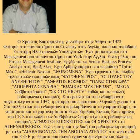
Ο Χρήστος Κασταμονίτης γεννήθηκε στην Αθήνα το 1973.
Φοίτησε στο πανεπιστήμιο του Coventry στην Αγγλία, όπου και σπούδασε
Επιστήμη Ηλεκτρονικών Υπολογιστών. Έχει μεταπτυχιακό στο
Management από το πανεπιστήμιο του Υork στην Αγγλία. Είναι μέλος του
Project Management Institute. Εργάζεται ως Senior Business Process
Analyst στις Βρυξελλες. Εχει Αρθρογραφησει στα περιοδικά “Τρίτο
Μάτι”, «Hellenic Nexus» ,”ΦΑΙΝΟΜΕΝΑ”. Έχει εμφανιστεί σε πλήθος
τηλεοπτικών εκπομπών όπως “ΦΥΓΟΚΕΝΤΡΟΣ” , “ΟΙ ΠΥΛΕΣ ΤΟΥ
ΑΝΕΞΗΓΗΤΟΥ” ,”ΑΘΕΑΤΟΣ ΚΟΣΜΟΣ”, “ΠΑΝΩ ΣΤΗΝ ΩΡΑ”
,”ΑΠΟΡΡΗΤΑ ΣΕΝΑΡΙΑ”, “ΚΩΔΙΚΑΣ ΜΥΣΤΗΡΙΩΝ” , “MEGA
Σαββατοκύριακο” ,”ΣΚ ΣΤΟ HIGHTV” καθώς και σε πολλές
ραδιοφωνικές εκπομπές .Στα ερευνητικά του ενδιαφέροντα
συγκαταλέγονται τα UFO, η ιστορία του ευρύτερου ελληνικού χώρου κ.ά.
Στα συλλεκτικά του ενδιαφέροντα περιλαμβάνονται τα γραμματόσημα, τα
νομίσματα και τα χαρτονομίσματα.Είναι Έφεδρος Ειδικός Επιστήμονας
του Γ.Ε.Σ στο κλάδο των Διαβιβάσεων.Συμμετείχε στις ραδιοφωνικές
εκπομπές ΑΓΝΩΣΤΟΙ ΕΠΙΣΚΕΠΤΕΣ και ΟΙ ΧΡΗΣΤΕΣ στο
ATHENSJUKEBOX .Ειχε επισης και την δική του ραδιοφωνική εκπομπή
με τίτλο “ΔΙΑΒΑΙΝΟΝΤΑΣ ΤΗΝ ΑΝΟΠΑΙΑ ΑΤΡΑΠΟ” στο web radio
του Ε.Ο.Ε με θέματα που σκοπό έχουν να ξυπνήσουν και άλλους