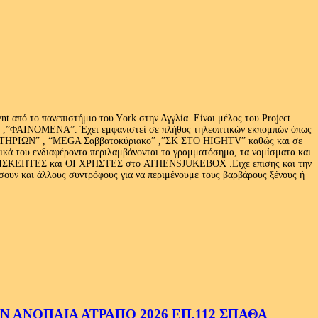
 από το πανεπιστήμιο του Υork στην Αγγλία. Είναι μέλος του Project
exus» ,”ΦΑΙΝΟΜΕΝΑ”. Έχει εμφανιστεί σε πλήθος τηλεοπτικών εκπομπών όπως
ΩΝ” , “MEGA Σαββατοκύριακο” ,”ΣΚ ΣΤΟ HIGHTV” καθώς και σε
τικά του ενδιαφέροντα περιλαμβάνονται τα γραμματόσημα, τα νομίσματα και
Ι ΕΠΙΣΚΕΠΤΕΣ και ΟΙ ΧΡΗΣΤΕΣ στο ATHENSJUKEBOX .Ειχε επισης και την
ν και άλλους συντρόφους για να περιμένουμε τους βαρβάρους ξένους ή
 ΑΝΟΠΑΙΑ ΑΤΡΑΠΟ 2026 ΕΠ.112 ΣΠΑΘΑ