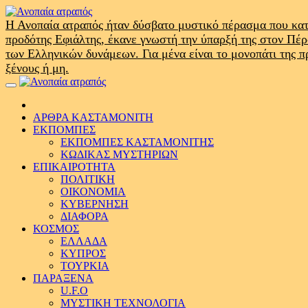
Skip
to
Η Ανοπαία ατραπός ήταν δύσβατο μυστικό πέρασμα που κατ
content
προδότης Εφιάλτης, έκανε γνωστή την ύπαρξή της στον Πέ
των Ελληνικών δυνάμεων. Για μένα είναι το μονοπάτι της 
ξένους ή μη.
Primary
Menu
ΑΡΘΡΑ ΚΑΣΤΑΜΟΝΙΤΗ
ΕΚΠΟΜΠΕΣ
ΕΚΠΟΜΠΕΣ ΚΑΣΤΑΜΟΝΙΤΗΣ
ΚΩΔΙΚΑΣ ΜΥΣΤΗΡΙΩΝ
ΕΠΙΚΑΙΡΟΤΗΤΑ
ΠΟΛΙΤΙΚΗ
ΟΙΚΟΝΟΜΙΑ
ΚΥΒΕΡΝΗΣΗ
ΔΙΑΦΟΡΑ
ΚΟΣΜΟΣ
ΕΛΛΑΔΑ
ΚΥΠΡΟΣ
ΤΟΥΡΚΙΑ
ΠΑΡΑΞΕΝΑ
U.F.O
ΜΥΣΤΙΚΗ ΤΕΧΝΟΛΟΓΙΑ