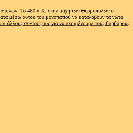
ρμοπυλών. Το 480 π.Χ. στην μάχη των Θερμοπυλών ο
ματα μέσω αυτού του μονοπατιού να καταλάβουν τα νώτα
 και άλλους συντρόφους για να περιμένουμε τους βαρβάρους