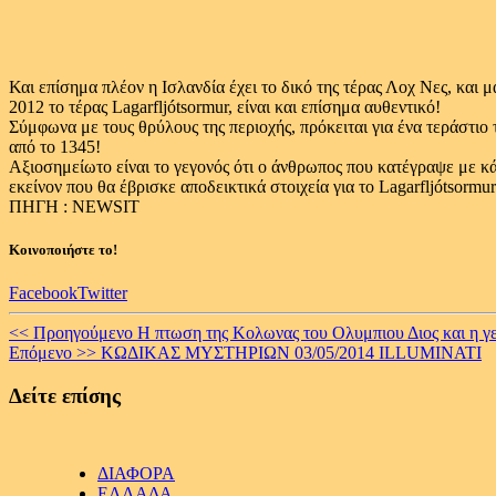
Και επίσημα πλέον η Ισλανδία έχει το δικό της τέρας Λοχ Νες, και
2012 το τέρας Lagarfljótsormur, είναι και επίσημα αυθεντικό!
Σύμφωνα με τους θρύλους της περιοχής, πρόκειται για ένα τεράστιο τέ
από το 1345!
Αξιοσημείωτο είναι το γεγονός ότι ο άνθρωπος που κατέγραψε με κά
εκείνον που θα έβρισκε αποδεικτικά στοιχεία για το Lagarfljótsormur
ΠΗΓΗ : NEWSIT
Κοινοποιήστε το!
Facebook
Twitter
Continue
<< Προηγούμενο
Η πτωση της Κολωνας του Ολυμπιου Διος και η 
Επόμενο >>
ΚΩΔΙΚΑΣ ΜΥΣΤΗΡΙΩΝ 03/05/2014 ΙLLUMINATI
Reading
Δείτε επίσης
ΔΙΑΦΟΡΑ
ΕΛΛΑΔΑ