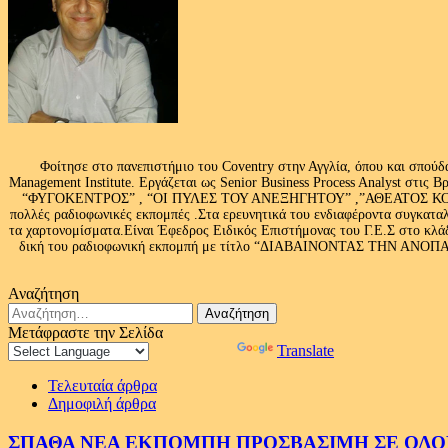
Φοίτησε στο πανεπιστήμιο του Coventry στην Αγγλία, όπου και σπούδ
Management Institute. Εργάζεται ως Senior Business Process Analyst στι
“ΦΥΓΟΚΕΝΤΡΟΣ” , “ΟΙ ΠΥΛΕΣ ΤΟΥ ΑΝΕΞΗΓΗΤΟΥ” ,”ΑΘΕΑΤΟΣ ΚΟΣΜ
πολλές ραδιοφωνικές εκπομπές .Στα ερευνητικά του ενδιαφέροντα συγκαταλ
τα χαρτονομίσματα.Είναι Έφεδρος Ειδικός Επιστήμονας του Γ.Ε.Σ στο
δική του ραδιοφωνική εκπομπή με τίτλο “ΔΙΑΒΑΙΝΟΝΤΑΣ ΤΗΝ ΑΝΟΠΑΙΑ Α
Αναζήτηση
Αναζήτηση
για:
Μετάφραστε την Σελίδα
Powered by
Translate
Τελευταία άρθρα
Δημοφιλή άρθρα
ΣΠΑΘΑ ΝΕΑ ΕΚΠΟΜΠΗ ΠΡΟΣΒΑΣΙΜΗ ΣΕ ΟΛΟΥΣ