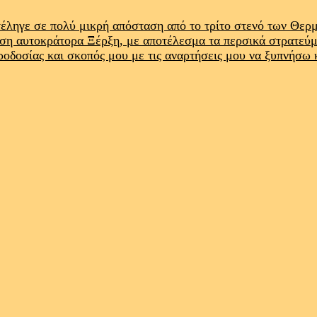
έληγε σε πολύ μικρή απόσταση από το τρίτο στενό των Θε
ρση αυτοκράτορα Ξέρξη, με αποτέλεσμα τα περσικά στρατεύ
προδοσίας και σκοπός μου με τις αναρτήσεις μου να ξυπνήσω