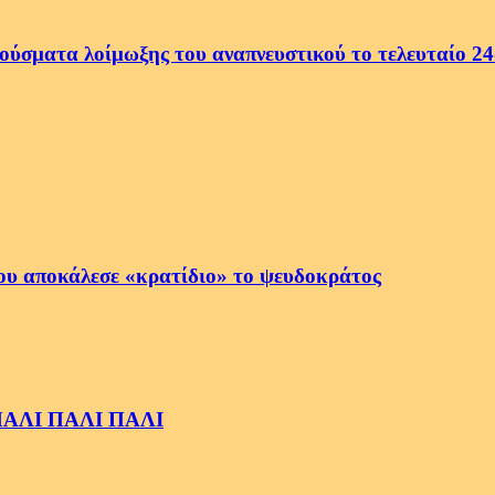
ρούσματα λοίμωξης του αναπνευστικού το τελευταίο 2
ου αποκάλεσε «κρατίδιο» το ψευδοκράτος
ς ΠΑΛΙ ΠΑΛΙ ΠΑΛΙ