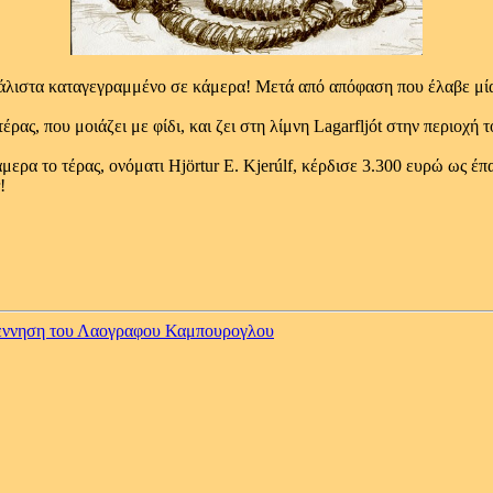
 μάλιστα καταγεγραμμένο σε κάμερα! Μετά από απόφαση που έλαβε μία
ρας, που μοιάζει με φίδι, και ζει στη λίμνη Lagarfljót στην περιοχή το
μερα το τέρας, ονόματι Hjörtur E. Kjerúlf, κέρδισε 3.300 ευρώ ως έ
!
γεννηση του Λαογραφου Καμπουρογλου