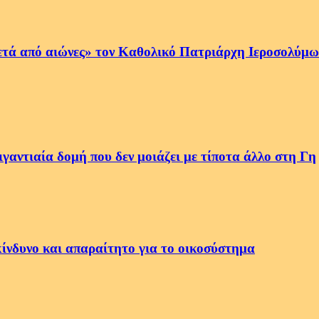
ετά από αιώνες» τον Καθολικό Πατριάρχη Ιεροσολύμων
αντιαία δομή που δεν μοιάζει με τίποτα άλλο στη Γη
κίνδυνο και απαραίτητο για το οικοσύστημα