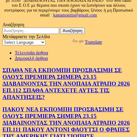
με τίτλο “ΔΙΑΒΑΙΝΟΝΤΑΣ ΤΗΝ ΑΝΟΠΑΙΑ ΑΤΡΑΠΟ” στο web radio
του Ε.Ο.Ε με θέματα που σκοπό έχουν να ξυπνήσουν και άλλους
συντρόφους για να περιμένουμε τους βαρβάρους ξένους ή μη.Προσωπικό
email :
kastamonitis@gmail.com
Αναζήτηση
Αναζήτηση
για:
Μετάφραστε την Σελίδα
Powered by
Translate
Τελευταία άρθρα
Δημοφιλή άρθρα
ΣΠΑΘΑ ΝΕΑ ΕΚΠΟΜΠΗ ΠΡΟΣΒΑΣΙΜΗ ΣΕ
ΟΛΟΥΣ ΠΡΕΜΙΕΡΑ ΣΗΜΕΡΑ 23.15
ΔΙΑΒΑΙΝΟΝΤΑΣ ΤΗΝ ΑΝΟΠΑΙΑ ΑΤΡΑΠΟ 2026
ΕΠ.112 ΣΠΑΘΑ ΑΝΤΕΧΕΤΕ ΑΥΤΕΣ ΤΙΣ
ΑΠΑΝΤΗΣΕΙΣ?
ΠΑΚΟΥ ΝΕΑ ΕΚΠΟΜΠΗ ΠΡΟΣΒΑΣΙΜΗ ΣΕ
ΟΛΟΥΣ ΠΡΕΜΙΕΡΑ ΣΗΜΕΡΑ 23.15
ΔΙΑΒΑΙΝΟΝΤΑΣ ΤΗΝ ΑΝΟΠΑΙΑ ΑΤΡΑΠΟ 2026
ΕΠ.111 ΠΑΚΟΥ ΑΝΤΟΝΙ ΦΑΟΥΤΣΙ Ο ΦΡΑΠΕΣ
ΤΗΣ ΑΜΕΡΙΚΗΣ.ΓΙΑΤΙ ΣΙΩΠΗΣΕ