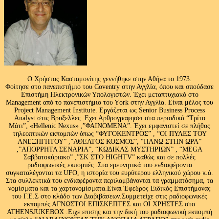
Ο Χρήστος Κασταμονίτης γεννήθηκε στην Αθήνα το 1973.
Φοίτησε στο πανεπιστήμιο του Coventry στην Αγγλία, όπου και σπούδασε
Επιστήμη Ηλεκτρονικών Υπολογιστών. Έχει μεταπτυχιακό στο
Management από το πανεπιστήμιο του Υork στην Αγγλία. Είναι μέλος του
Project Management Institute. Εργάζεται ως Senior Business Process
Analyst στις Βρυξελλες. Εχει Αρθρογραφησει στα περιοδικά “Τρίτο
Μάτι”, «Hellenic Nexus» ,”ΦΑΙΝΟΜΕΝΑ”. Έχει εμφανιστεί σε πλήθος
τηλεοπτικών εκπομπών όπως “ΦΥΓΟΚΕΝΤΡΟΣ” , “ΟΙ ΠΥΛΕΣ ΤΟΥ
ΑΝΕΞΗΓΗΤΟΥ” ,”ΑΘΕΑΤΟΣ ΚΟΣΜΟΣ”, “ΠΑΝΩ ΣΤΗΝ ΩΡΑ”
,”ΑΠΟΡΡΗΤΑ ΣΕΝΑΡΙΑ”, “ΚΩΔΙΚΑΣ ΜΥΣΤΗΡΙΩΝ” , “MEGA
Σαββατοκύριακο” ,”ΣΚ ΣΤΟ HIGHTV” καθώς και σε πολλές
ραδιοφωνικές εκπομπές .Στα ερευνητικά του ενδιαφέροντα
συγκαταλέγονται τα UFO, η ιστορία του ευρύτερου ελληνικού χώρου κ.ά.
Στα συλλεκτικά του ενδιαφέροντα περιλαμβάνονται τα γραμματόσημα, τα
νομίσματα και τα χαρτονομίσματα.Είναι Έφεδρος Ειδικός Επιστήμονας
του Γ.Ε.Σ στο κλάδο των Διαβιβάσεων.Συμμετείχε στις ραδιοφωνικές
εκπομπές ΑΓΝΩΣΤΟΙ ΕΠΙΣΚΕΠΤΕΣ και ΟΙ ΧΡΗΣΤΕΣ στο
ATHENSJUKEBOX .Ειχε επισης και την δική του ραδιοφωνική εκπομπή