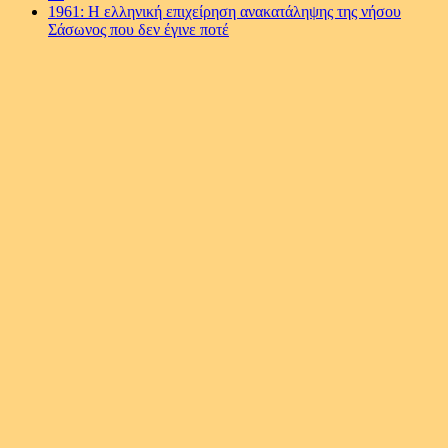
1961: Η ελληνική επιχείρηση ανακατάληψης της νήσου
Σάσωνος που δεν έγινε ποτέ