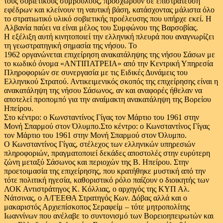
τους σοβιετικούς συμβούλους, προσχωρούν σε επιστράτευση
εφέδρων και κλείνουν τη ναυτική βάση, κατάσχοντας μάλιστα όλο
το στρατιωτικό υλικό σοβιετικής προέλευσης που υπήρχε εκεί. Η
Αλβανία παύει να είναι μέλος του Συμφώνου της Βαρσοβίας.
Η εξέλιξη αυτή κινητοποιεί την ελληνική πλευρά που αναγνωρίζει
τη γεωστρατηγική σημασία της νήσου. Το
1962 οργανώνεται επιχείρηση ανακατάληψης της νήσου Σάσων με
το κωδικό όνομα «ΑΝΤΙΠΑΤΡΕΙΑ» από την Κεντρική Υπηρεσία
Πληροφοριών σε συνεργασία με τις Ειδικές Δυνάμεις του
Ελληνικού Στρατού. Αντικειμενικός σκοπός της επιχείρησης είναι η
ανακατάληψη της νήσου Σάσωνος, αν και αναφορές ήθελαν να
αποτελεί προπομπό για την αναίμακτη ανακατάληψη της Βορείου
Ηπείρου.
Στο κέντρο: ο Κωνσταντίνος Γίγας τον Μάρτιο του 1961 στην
Μονή Σπαρμού στον Όλυμπο.Στο κέντρο: ο Κωνσταντίνος Γίγας
τον Μάρτιο του 1961 στην Μονή Σπαρμού στον Όλυμπο.
Ο Κωνσταντίνος Γίγας, στέλεχος των ελληνικών υπηρεσιών
πληροφοριών, πραγματοποιεί δεκάδες αποστολές στην ευρύτερη
ζώνη μεταξύ Σάσωνος και περιοχών της Β. Ηπείρου. Στην
προετοιμασία της επιχείρησης, που κρατήθηκε μυστική από την
τότε πολιτική ηγεσία, καθοριστικό ρόλο παίζουν ο διοικητής των
ΛΟΚ Αντιστράτηγος Κ. Κόλλιας, ο αρχηγός της ΚΥΠ Αλ.
Νάτσινας, ο Α/ΓΕΕΘΑ Στρατηγός Κων. Δόβας αλλά και ο
μακαριστός Αρχιεπίσκοπος Σεραφείμ – τότε μητροπολίτης
Ιωαννίνων που ανέλαβε το συντονισμό των Βορειοηπειρωτών και