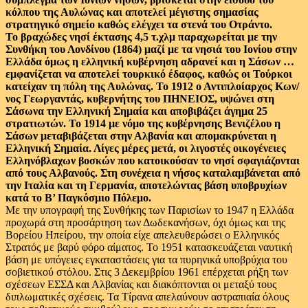
κόλπου της Αυλώνας και αποτελεί μέγιστης σημασίας
στρατηγικό σημείο καθώς ελέγχει τα στενά του Οτράντο.
Το βραχώδες νησί έκτασης 4,5 τ.χλμ παραχωρείται με την
Συνθήκη του Λονδίνου (1864) μαζί με τα νησιά του Ιονίου στην
Ελλάδα όμως η ελληνική κυβέρνηση αδρανεί και η Σάσων …
εμφανίζεται να αποτελεί τουρκικό έδαφος, καθώς οι Τούρκοι
κατείχαν τη πόλη της Αυλώνας. Το 1912 ο Αντιπλοίαρχος Kων/
νος Γεωργαντάς, κυβερνήτης του ΠΗΝΕΙΟΣ, υψώνει στη
Σάσωνα την Ελληνική Σημαία και αποβιβάζει άγημα 25
στρατιωτών. Το 1914 με νόμο της κυβέρνησης Βενιζέλου η
Σάσων μεταβιβάζεται στην Αλβανία και απομακρύνεται η
Ελληνική Σημαία. Λίγες μέρες μετά, οι λιγοστές οικογένειες
Ελληνόβλαχων βοσκών που κατοικούσαν το νησί σφαγιάζονται
από τους Αλβανούς. Στη συνέχεια η νήσος καταλαμβάνεται από
την Ιταλία και τη Γερμανία, αποτελώντας βάση υποβρυχίων
κατά το Β’ Παγκόσμιο Πόλεμο.
Με την υπογραφή της Συνθήκης των Παρισίων το 1947 η Ελλάδα
προχωρά στη προσάρτηση των Δωδεκανήσων, όχι όμως και της
Βορείου Ηπείρου, την οποία είχε απελευθερώσει ο Ελληνικός
Στρατός με βαρύ φόρο αίματος. Το 1951 κατασκευάζεται ναυτική
βάση με υπόγειες εγκαταστάσεις για τα πυρηνικά υποβρύχια του
σοβιετικού στόλου. Στις 3 Δεκεμβρίου 1961 επέρχεται ρήξη των
σχέσεων ΕΣΣΔ και Αλβανίας και διακόπτονται οι μεταξύ τους
διπλωματικές σχέσεις. Τα Τίρανα απελαύνουν αστραπιαία όλους