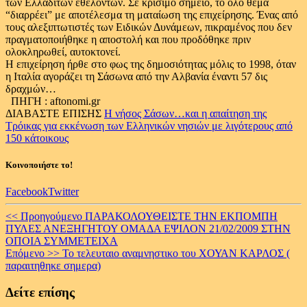
των Ελλαδιτών εθελοντών. Σε κρίσιμο σημείο, το όλο θέμα
“διαρρέει” με αποτέλεσμα τη ματαίωση της επιχείρησης. Ένας από
τους αλεξιπτωτιστές των Eιδικών Δυνάμεων, πικραμένος που δεν
πραγματοποιήθηκε η αποστολή και που προδόθηκε πριν
ολοκληρωθεί, αυτοκτονεί.
Η επιχείρηση ήρθε στο φως της δημοσιότητας μόλις το 1998, όταν
η Ιταλία αγοράζει τη Σάσωνα από την Αλβανία έναντι 57 δις
δραχμών…
ΠΗΓΗ : aftonomi.gr
ΔΙΑΒΑΣΤΕ ΕΠΙΣΗΣ
Η νήσος Σάσων…και η απαίτηση της
Τρόικας για εκκένωση των Ελληνικών νησιών με λιγότερους από
150 κάτοικους
Κοινοποιήστε το!
Facebook
Twitter
Continue
<< Προηγούμενο
ΠΑΡΑΚΟΛΟΥΘΕΙΣΤΕ ΤΗΝ ΕΚΠΟΜΠΗ
ΠΥΛΕΣ ΑΝΕΞΗΓΗΤΟΥ ΟΜΑΔΑ ΕΨΙΛΟΝ 21/02/2009 ΣΤΗΝ
Reading
ΟΠΟΙΑ ΣΥΜΜΕΤΕΙΧΑ
Επόμενο >>
Το τελευταιο αναμνηστικο του ΧΟΥΑΝ ΚΑΡΛΟΣ (
παραιτηθηκε σημερα)
Δείτε επίσης