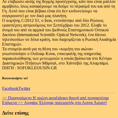
Αν επιβιώσει αυτής της θερμής προσέγγισης, κάτι που είναι μάλλον
αμφίβολο, ίσως καταφέρουμε να δούμε το πέρασμά του και από τη
Γη. Αυτό που είναι βέβαιο είναι ότι δεν κινδυνεύουμε να
συγκρουστεί με τον δικό μας πλανήτη.
Ο κομήτης C/2012 S1, ο Ιson, εντοπίστηκε από δύο Ρώσους
ερασιτέχνες αστρονόμους τον Σεπτέμβριο του 2012. Ελαβε το
όνομά του από τα αρχικά του Διεθνούς Επιστημονικού Οπτικού
Δικτύου (International Scientific Optical Network), ένα δίκτυο
τηλεσκοπίων σε δέκα κράτη, που διαχειρίζεται η Ρωσική Ακαδημία
Επιστημών.
Τα στοιχεία αυτά για τη θέση του «κομήτη του αιώνα»
γνωστοποίησε ο Ουίλιαμ Κουκ, επικεφαλής της υπηρεσίας
παρακολούθησης των μετεωριτών η οποία βρίσκεται στο Κέντρο
Διαστημικών Πτήσεων Μάρσαλ, στο Χάντσβιλ της Αλαμπάμα.
ΠΗΓΗ : SOFOKLEOUSIN.GR
Κοινοποιήστε το!
Facebook
Twitter
Continue
<< Προηγούμενο
Η πρώτη ανοιξιάτικη βροχή από πεφταστέρια
Επόμενο >>
Aρχαίος Έλληνας πολεμιστής στο Λονγκ Άιλαντ!
Reading
Δείτε επίσης