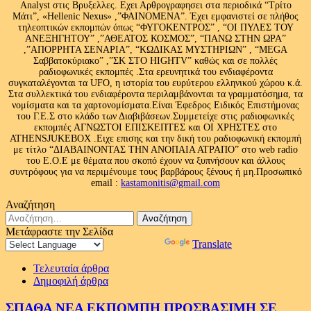
Analyst στις Βρυξελλες. Εχει Αρθρογραφησει στα περιοδικά “Τρίτο
Μάτι”, «Hellenic Nexus» ,”ΦΑΙΝΟΜΕΝΑ”. Έχει εμφανιστεί σε πλήθος
τηλεοπτικών εκπομπών όπως “ΦΥΓΟΚΕΝΤΡΟΣ” , “ΟΙ ΠΥΛΕΣ ΤΟΥ
ΑΝΕΞΗΓΗΤΟΥ” ,”ΑΘΕΑΤΟΣ ΚΟΣΜΟΣ”, “ΠΑΝΩ ΣΤΗΝ ΩΡΑ”
,”ΑΠΟΡΡΗΤΑ ΣΕΝΑΡΙΑ”, “ΚΩΔΙΚΑΣ ΜΥΣΤΗΡΙΩΝ” , “MEGA
Σαββατοκύριακο” ,”ΣΚ ΣΤΟ HIGHTV” καθώς και σε πολλές
ραδιοφωνικές εκπομπές .Στα ερευνητικά του ενδιαφέροντα
συγκαταλέγονται τα UFO, η ιστορία του ευρύτερου ελληνικού χώρου κ.ά.
Στα συλλεκτικά του ενδιαφέροντα περιλαμβάνονται τα γραμματόσημα, τα
νομίσματα και τα χαρτονομίσματα.Είναι Έφεδρος Ειδικός Επιστήμονας
του Γ.Ε.Σ στο κλάδο των Διαβιβάσεων.Συμμετείχε στις ραδιοφωνικές
εκπομπές ΑΓΝΩΣΤΟΙ ΕΠΙΣΚΕΠΤΕΣ και ΟΙ ΧΡΗΣΤΕΣ στο
ATHENSJUKEBOX .Ειχε επισης και την δική του ραδιοφωνική εκπομπή
με τίτλο “ΔΙΑΒΑΙΝΟΝΤΑΣ ΤΗΝ ΑΝΟΠΑΙΑ ΑΤΡΑΠΟ” στο web radio
του Ε.Ο.Ε με θέματα που σκοπό έχουν να ξυπνήσουν και άλλους
συντρόφους για να περιμένουμε τους βαρβάρους ξένους ή μη.Προσωπικό
email :
kastamonitis@gmail.com
Αναζήτηση
Αναζήτηση
για:
Μετάφραστε την Σελίδα
Powered by
Translate
Τελευταία άρθρα
Δημοφιλή άρθρα
ΣΠΑΘΑ ΝΕΑ ΕΚΠΟΜΠΗ ΠΡΟΣΒΑΣΙΜΗ ΣΕ