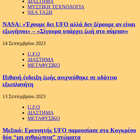
ΔΙΑΣΤΗΜΑ
ΜΥΣΤΙΚΗ ΤΕΧΝΟΛΟΓΙΑ
ΝΕΑ ΤΑΞΗ
NASA: «Έχουμε δει UFO αλλά δεν ξέρουμε αν είναι
εξωγήινοι» – «Σίγουρα υπάρχει ζωή στο σύμπαν»
14 Σεπτεμβρίου 2023
U.F.O
ΔΙΑΣΤΗΜΑ
ΜΕΤΑΦΥΣΙΚΟ
Πιθανή ένδειξη ζωής ανιχνεύθηκε σε υδάτινο
εξωπλανήτη
13 Σεπτεμβρίου 2023
U.F.O
ΔΙΑΣΤΗΜΑ
ΜΕΤΑΦΥΣΙΚΟ
Μεξικό: Ερευνητής UFO παρουσίασε στο Κογκρέσο
δύο “μη ανθρώπινα” πτώματα