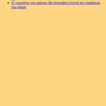
Ο «κομήτης του αιώνα» θα πλησιάσει ξυστά της επιφάνεια
του ήλιου