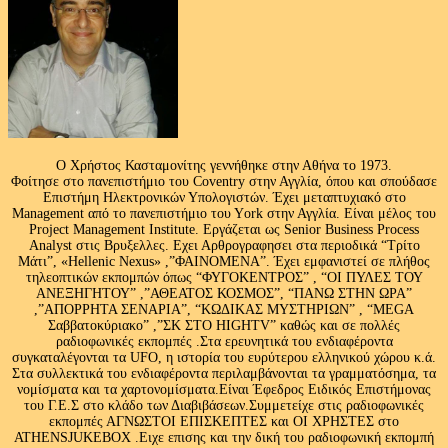
Ο Χρήστος Κασταμονίτης γεννήθηκε στην Αθήνα το 1973.
Φοίτησε στο πανεπιστήμιο του Coventry στην Αγγλία, όπου και σπούδασε
Επιστήμη Ηλεκτρονικών Υπολογιστών. Έχει μεταπτυχιακό στο
Management από το πανεπιστήμιο του Υork στην Αγγλία. Είναι μέλος του
Project Management Institute. Εργάζεται ως Senior Business Process
Analyst στις Βρυξελλες. Εχει Αρθρογραφησει στα περιοδικά “Τρίτο
Μάτι”, «Hellenic Nexus» ,”ΦΑΙΝΟΜΕΝΑ”. Έχει εμφανιστεί σε πλήθος
τηλεοπτικών εκπομπών όπως “ΦΥΓΟΚΕΝΤΡΟΣ” , “ΟΙ ΠΥΛΕΣ ΤΟΥ
ΑΝΕΞΗΓΗΤΟΥ” ,”ΑΘΕΑΤΟΣ ΚΟΣΜΟΣ”, “ΠΑΝΩ ΣΤΗΝ ΩΡΑ”
,”ΑΠΟΡΡΗΤΑ ΣΕΝΑΡΙΑ”, “ΚΩΔΙΚΑΣ ΜΥΣΤΗΡΙΩΝ” , “MEGA
Σαββατοκύριακο” ,”ΣΚ ΣΤΟ HIGHTV” καθώς και σε πολλές
ραδιοφωνικές εκπομπές .Στα ερευνητικά του ενδιαφέροντα
συγκαταλέγονται τα UFO, η ιστορία του ευρύτερου ελληνικού χώρου κ.ά.
Στα συλλεκτικά του ενδιαφέροντα περιλαμβάνονται τα γραμματόσημα, τα
νομίσματα και τα χαρτονομίσματα.Είναι Έφεδρος Ειδικός Επιστήμονας
του Γ.Ε.Σ στο κλάδο των Διαβιβάσεων.Συμμετείχε στις ραδιοφωνικές
εκπομπές ΑΓΝΩΣΤΟΙ ΕΠΙΣΚΕΠΤΕΣ και ΟΙ ΧΡΗΣΤΕΣ στο
ATHENSJUKEBOX .Ειχε επισης και την δική του ραδιοφωνική εκπομπή