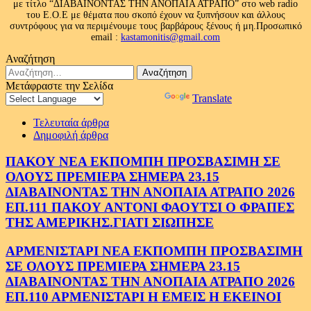
με τίτλο “ΔΙΑΒΑΙΝΟΝΤΑΣ ΤΗΝ ΑΝΟΠΑΙΑ ΑΤΡΑΠΟ” στο web radio
του Ε.Ο.Ε με θέματα που σκοπό έχουν να ξυπνήσουν και άλλους
συντρόφους για να περιμένουμε τους βαρβάρους ξένους ή μη.Προσωπικό
email :
kastamonitis@gmail.com
Αναζήτηση
Αναζήτηση
για:
Μετάφραστε την Σελίδα
Powered by
Translate
Τελευταία άρθρα
Δημοφιλή άρθρα
ΠΑΚΟΥ ΝΕΑ ΕΚΠΟΜΠΗ ΠΡΟΣΒΑΣΙΜΗ ΣΕ
ΟΛΟΥΣ ΠΡΕΜΙΕΡΑ ΣΗΜΕΡΑ 23.15
ΔΙΑΒΑΙΝΟΝΤΑΣ ΤΗΝ ΑΝΟΠΑΙΑ ΑΤΡΑΠΟ 2026
ΕΠ.111 ΠΑΚΟΥ ΑΝΤΟΝΙ ΦΑΟΥΤΣΙ Ο ΦΡΑΠΕΣ
ΤΗΣ ΑΜΕΡΙΚΗΣ.ΓΙΑΤΙ ΣΙΩΠΗΣΕ
ΑΡΜΕΝΙΣΤΑΡΙ ΝΕΑ ΕΚΠΟΜΠΗ ΠΡΟΣΒΑΣΙΜΗ
ΣΕ ΟΛΟΥΣ ΠΡΕΜΙΕΡΑ ΣΗΜΕΡΑ 23.15
ΔΙΑΒΑΙΝΟΝΤΑΣ ΤΗΝ ΑΝΟΠΑΙΑ ΑΤΡΑΠΟ 2026
ΕΠ.110 ΑΡΜΕΝΙΣΤΑΡΙ Η ΕΜΕΙΣ Η ΕΚΕΙΝΟΙ