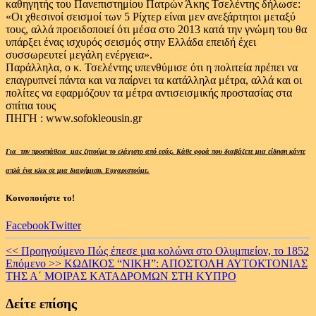
καθηγητής του Πανεπιστημίου Πατρών Άκης Τσελέντης δήλωσε:
«Οι χθεσινοί σεισμοί των 5 Ρίχτερ είναι μεν ανεξάρτητοι μεταξύ
τους, αλλά προειδοποιεί ότι μέσα στο 2013 κατά την γνώμη του θα
υπάρξει ένας ισχυρός σεισμός στην Ελλάδα επειδή έχει
συσσωρευτεί μεγάλη ενέργεια».
Παράλληλα, ο κ. Τσελέντης υπενθύμισε ότι η πολιτεία πρέπει να
επαγρυπνεί πάντα και να παίρνει τα κατάλληλα μέτρα, αλλά και οι
πολίτες να εφαρμόζουν τα μέτρα αντισεισμικής προστασίας στα
σπίτια τους
ΠΗΓΗ : www.sofokleousin.gr
Για την προσπάθεια μας ζητούμε το ελάχιστο από εσάς. Κάθε φορά που διαβάζετε μια είδηση κάντε
απλά ένα κλικ σε μια διαφήμιση. Ευχαριστούμε.
Κοινοποιήστε το!
Facebook
Twitter
Continue
<< Προηγούμενο
Πώς έπεσε μια κολώνα στο Ολυμπιείον, το 1852
Επόμενο >>
ΚΩΔΙΚΟΣ “ΝΙΚΗ”: ΑΠΟΣΤΟΛΗ ΑΥΤΟΚΤΟΝΙΑΣ
Reading
ΤΗΣ Α΄ ΜΟΙΡΑΣ ΚΑΤΑΔΡΟΜΩΝ ΣΤΗ ΚΥΠΡΟ
Δείτε επίσης