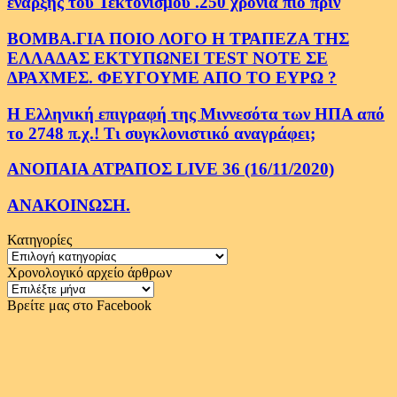
εναρξης του Τεκτονισμου .250 χρονια πιο πριν
ΒΟΜΒΑ.ΓΙΑ ΠΟΙΟ ΛΟΓΟ Η ΤΡΑΠΕΖΑ ΤΗΣ
ΕΛΛΑΔΑΣ ΕΚΤΥΠΩΝΕΙ TEST NOTE ΣΕ
ΔΡΑΧΜΕΣ. ΦΕΥΓΟΥΜΕ ΑΠΟ ΤΟ ΕΥΡΩ ?
Η Ελληνική επιγραφή της Μιννεσότα των ΗΠΑ από
το 2748 π.χ.! Τι συγκλονιστικό αναγράφει;
ΑΝΟΠΑΙΑ ΑΤΡΑΠΟΣ LIVE 36 (16/11/2020)
ΑΝΑΚΟΙΝΩΣΗ.
Κατηγορίες
Κατηγορίες
Χρονολογικό αρχείο άρθρων
Χρονολογικό
αρχείο
Βρείτε μας στο Facebook
άρθρων