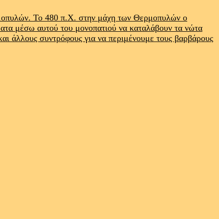
ρμοπυλών. Το 480 π.Χ. στην μάχη των Θερμοπυλών ο
ματα μέσω αυτού του μονοπατιού να καταλάβουν τα νώτα
 και άλλους συντρόφους για να περιμένουμε τους βαρβάρους