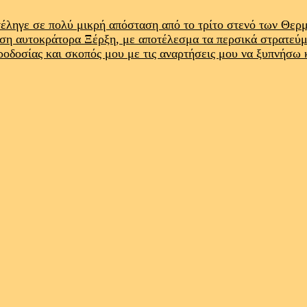
έληγε σε πολύ μικρή απόσταση από το τρίτο στενό των Θε
ρση αυτοκράτορα Ξέρξη, με αποτέλεσμα τα περσικά στρατεύ
προδοσίας και σκοπός μου με τις αναρτήσεις μου να ξυπνήσω