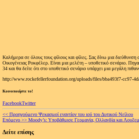
Καλήμερα σε όλους τους φίλους και φίλες. Σας δίνω μια διεύθυνση 
Οικογένειας Ροκφέλερ. Είναι μια μελέτη – υποθετικό σενάριο. Πηγα
34 και θα δείτε ότι στο υποθετικό σενάριο υπάρχει μια μεγάλη πιθ
http://www.rockefellerfoundation.org/uploads/files/bba493f7-cc97-
Κοινοποιήστε το!
Facebook
Twitter
Continue
<< Προηγούμενο
Ψεκασμοί εναντίον του ιού του Δυτικού Νείλου
Επόμενο >>
Moody’s: Υποβάθμισε Γερμανία, Ολλανδία και Λουξ
Reading
Δείτε επίσης