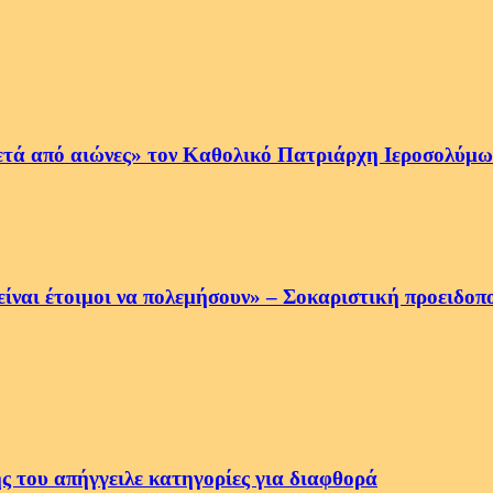
ετά από αιώνες» τον Καθολικό Πατριάρχη Ιεροσολύμων
να είναι έτοιμοι να πολεμήσουν» – Σοκαριστική προειδ
ς του απήγγειλε κατηγορίες για διαφθορά