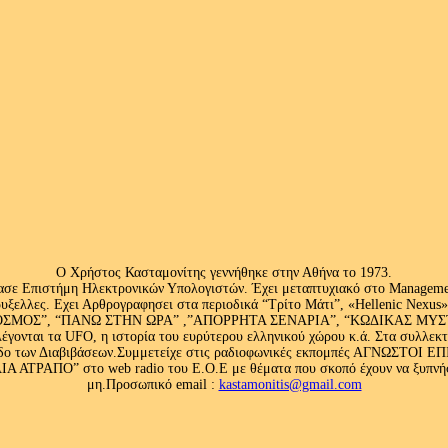
Ο Χρήστος Κασταμονίτης γεννήθηκε στην Αθήνα το 1973.
ασε Επιστήμη Ηλεκτρονικών Υπολογιστών. Έχει μεταπτυχιακό στο Management
ς Βρυξελλες. Εχει Αρθρογραφησει στα περιοδικά “Τρίτο Μάτι”, «Hellenic N
ΟΣ”, “ΠΑΝΩ ΣΤΗΝ ΩΡΑ” ,”ΑΠΟΡΡΗΤΑ ΣΕΝΑΡΙΑ”, “ΚΩΔΙΚΑΣ ΜΥΣΤΗΡΙ
έγονται τα UFO, η ιστορία του ευρύτερου ελληνικού χώρου κ.ά. Στα συλλεκ
 κλάδο των Διαβιβάσεων.Συμμετείχε στις ραδιοφωνικές εκπομπές ΑΓΝΩΣΤΟ
ΤΡΑΠΟ” στο web radio του Ε.Ο.Ε με θέματα που σκοπό έχουν να ξυπνήσου
μη.Προσωπικό email :
kastamonitis@gmail.com