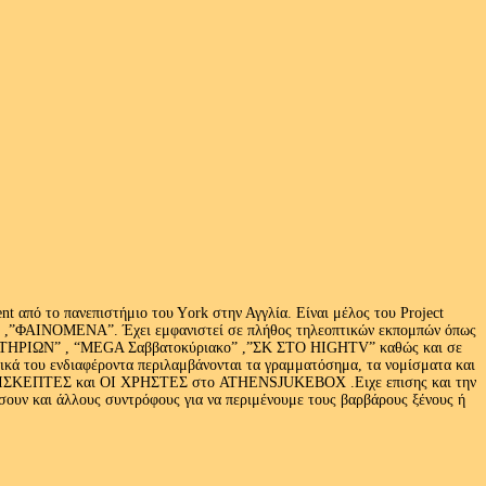
 από το πανεπιστήμιο του Υork στην Αγγλία. Είναι μέλος του Project
exus» ,”ΦΑΙΝΟΜΕΝΑ”. Έχει εμφανιστεί σε πλήθος τηλεοπτικών εκπομπών όπως
ΩΝ” , “MEGA Σαββατοκύριακο” ,”ΣΚ ΣΤΟ HIGHTV” καθώς και σε
τικά του ενδιαφέροντα περιλαμβάνονται τα γραμματόσημα, τα νομίσματα και
Ι ΕΠΙΣΚΕΠΤΕΣ και ΟΙ ΧΡΗΣΤΕΣ στο ATHENSJUKEBOX .Ειχε επισης και την
ν και άλλους συντρόφους για να περιμένουμε τους βαρβάρους ξένους ή