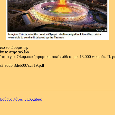
από το ίδρυμα της
ίνετε στην σελίδα
ανότητα για Ολυμπιακή τρομοκρατική επίθεση με 13.000 νεκρούς. Περ
4da3-add6-3deb007cc719.pdf
εμβούργο λόγω… Ελλάδας