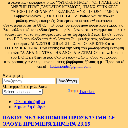
τηλεοπτικών εκπομπών όπως “ΦΥΓΟΚΕΝΤΡΟΣ” , “ΟΙ ΠΥΛΕΣ ΤΟΥ
ΑΝΕΞΗΓΗΤΟΥ” ,”ΑΘΕΑΤΟΣ ΚΟΣΜΟΣ”, “ΠΑΝΩ ΣΤΗΝ ΩΡΑ”
,”ΑΠΟΡΡΗΤΑ ΣΕΝΑΡΙΑ”, “ΚΩΔΙΚΑΣ ΜΥΣΤΗΡΙΩΝ” , “MEGA
Σαββατοκύριακο” ,”ΣΚ ΣΤΟ HIGHTV” καθώς και σε πολλές
ραδιοφωνικές εκπομπές .Στα ερευνητικά του ενδιαφέροντα
συγκαταλέγονται τα UFO, η ιστορία του ευρύτερου ελληνικού χώρου κ.ά.
Στα συλλεκτικά του ενδιαφέροντα περιλαμβάνονται τα γραμματόσημα, τα
νομίσματα και τα χαρτονομίσματα.Είναι Έφεδρος Ειδικός Επιστήμονας
του Γ.Ε.Σ στο κλάδο των Διαβιβάσεων.Συμμετείχε στις ραδιοφωνικές
εκπομπές ΑΓΝΩΣΤΟΙ ΕΠΙΣΚΕΠΤΕΣ και ΟΙ ΧΡΗΣΤΕΣ στο
ATHENSJUKEBOX .Ειχε επισης και την δική του ραδιοφωνική εκπομπή
με τίτλο “ΔΙΑΒΑΙΝΟΝΤΑΣ ΤΗΝ ΑΝΟΠΑΙΑ ΑΤΡΑΠΟ” στο web radio
του Ε.Ο.Ε με θέματα που σκοπό έχουν να ξυπνήσουν και άλλους
συντρόφους για να περιμένουμε τους βαρβάρους ξένους ή μη.Προσωπικό
email :
kastamonitis@gmail.com
Αναζήτηση
Αναζήτηση
για:
Μετάφραστε την Σελίδα
Powered by
Translate
Τελευταία άρθρα
Δημοφιλή άρθρα
ΠΑΚΟΥ ΝΕΑ ΕΚΠΟΜΠΗ ΠΡΟΣΒΑΣΙΜΗ ΣΕ
ΟΛΟΥΣ ΠΡΕΜΙΕΡΑ ΣΗΜΕΡΑ 23.15