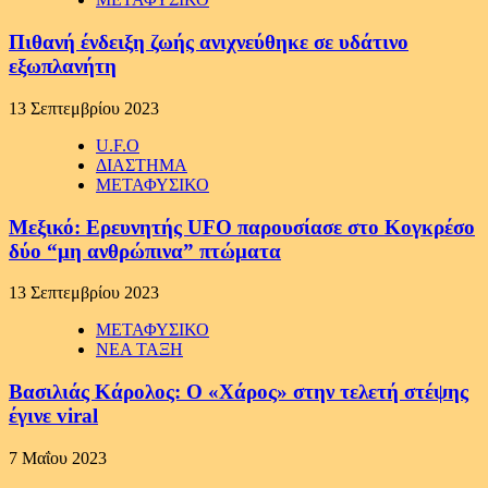
Πιθανή ένδειξη ζωής ανιχνεύθηκε σε υδάτινο
εξωπλανήτη
13 Σεπτεμβρίου 2023
U.F.O
ΔΙΑΣΤΗΜΑ
ΜΕΤΑΦΥΣΙΚΟ
Μεξικό: Ερευνητής UFO παρουσίασε στο Κογκρέσο
δύο “μη ανθρώπινα” πτώματα
13 Σεπτεμβρίου 2023
ΜΕΤΑΦΥΣΙΚΟ
ΝΕΑ ΤΑΞΗ
Βασιλιάς Κάρολος: Ο «Χάρος» στην τελετή στέψης
έγινε viral
7 Μαΐου 2023