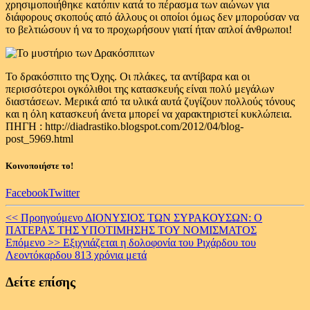
χρησιμοποιήθηκε κατόπιν κατά το πέρασμα των αιώνων για
διάφορους σκοπούς από άλλους οι οποίοι όμως δεν μπορούσαν να
το βελτιώσουν ή να το προχωρήσουν γιατί ήταν απλοί άνθρωποι!
Το δρακόσπιτο της Όχης. Οι πλάκες, τα αντίβαρα και οι
περισσότεροι ογκόλιθοι της κατασκευής είναι πολύ μεγάλων
διαστάσεων. Μερικά από τα υλικά αυτά ζυγίζουν πολλούς τόνους
και η όλη κατασκευή άνετα μπορεί να χαρακτηριστεί κυκλώπεια.
ΠΗΓΗ : http://diadrastiko.blogspot.com/2012/04/blog-
post_5969.html
Κοινοποιήστε το!
Facebook
Twitter
Continue
<< Προηγούμενο
ΔΙΟΝΥΣΙΟΣ ΤΩΝ ΣΥΡΑΚΟΥΣΩΝ: Ο
ΠΑΤΕΡΑΣ ΤΗΣ ΥΠΟΤΙΜΗΣΗΣ ΤΟΥ ΝΟΜΙΣΜΑΤΟΣ
Reading
Επόμενο >>
Εξιχνιάζεται η δολοφονία του Ριχάρδου του
Λεοντόκαρδου 813 χρόνια μετά
Δείτε επίσης