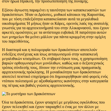
στον ήρωα Ηρακλή, την προσωποποίηση της δύναμης.
Εξίσου άγνωστη παραμένει η ταυτότητα των κατασκευαστών των
δρακόσπιτων. Ήταν οι Δρύοπες, μυθικοί κάτοικοι της Καρυστίας,
που με τόση επιδεξιότητα κατασκεύασαν αυτά τα μεγαλιθικά
οικοδομήματα; Ή μήπως ήταν οι Κάρες, ορεινός λαός της ανατολής
γνωστός για τα αρχιτεκτονήματά του στην Αλικαρνασσό, που έχουν
αρκετές ομοιότητες με τα αντίστοιχα ευβοϊκά; Η πατρότητα αυτών
των μνημείων θα μείνει μάλλον για πάντα κρυμμένη στην ομίχλη
του παρελθόντος.
Η διασπορά και η πολυμορφία των δρακόσπιτων αποτελούν
ενδείξεις συνέχειας και ίσως ανταγωνισμού στην κατασκευή
μεγαλιθικών κτισμάτων. Οι στιβαροί όγκοι τους, η χρησιμοποίηση
βαριών ορθογωνισμένων μονόλιθων, καθώς και ο δεξιοτεχνικός
τρόπος σύνδεσής τους, δίνουν την εντύπωση μιας πραγματικής
αρχιτεκτονικής πρόκλησης. Η μοναδικότητα των δρακόσπιτων
αποτελεί πειστικό επιχείρημα ότι δημιουργήθηκαν από φορείς ενός
ντόπιου πολιτισμού με αξιοθαύμαστες ικανότητες στην κατεργασία
της πέτρας και βαθιές γνώσεις αρχιτεκτονικής.
Όλα τα δρακόσπιτα, έχουν φτιαχτεί με μεγάλους ογκόλιθους που
έχουν πελεκηθεί και έχουν ταιριαχθεί ο ένας με τον άλλον με