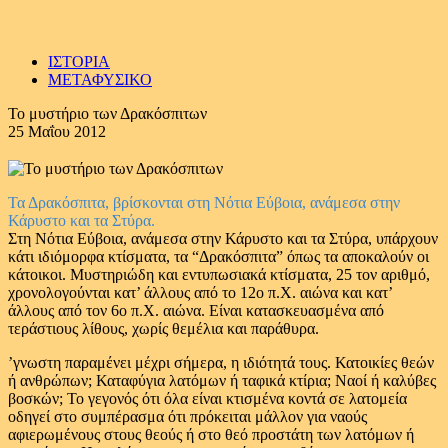
ΙΣΤΟΡΙΑ
ΜΕΤΑΦΥΣΙΚΟ
Το μυστήριο των Δρακόσπιτων
25 Μαΐου 2012
Τα Δρακόσπιτα, βρίσκονται στη Νότια Εύβοια, ανάμεσα στην
Κάρυστο και τα Στύρα.
Στη Νότια Εύβοια, ανάμεσα στην Κάρυστο και τα Στύρα, υπάρχουν
κάτι ιδιόμορφα κτίσματα, τα “Δρακόσπιτα” όπως τα αποκαλούν οι
κάτοικοι. Μυστηριώδη και εντυπωσιακά κτίσματα, 25 τον αριθμό,
χρονολογούνται κατ’ άλλους από το 12ο π.Χ. αιώνα και κατ’
άλλους από τον 6ο π.Χ. αιώνα. Είναι κατασκευασμένα από
τεράστιους λίθους, χωρίς θεμέλια και παράθυρα.
’γνωστη παραμένει μέχρι σήμερα, η ιδιότητά τους. Κατοικίες θεών
ή ανθρώπων; Καταφύγια λατόμων ή ταφικά κτίρια; Ναοί ή καλύβες
βοσκών; Το γεγονός ότι όλα είναι κτισμένα κοντά σε λατομεία
οδηγεί στο συμπέρασμα ότι πρόκειται μάλλον για ναούς
αφιερωμένους στους θεούς ή στο θεό προστάτη των λατόμων ή