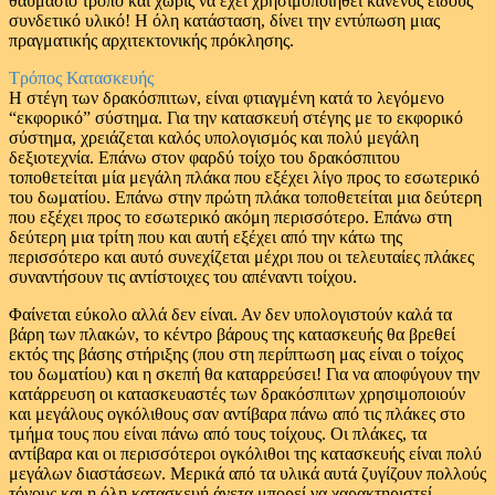
θαυμάσιο τρόπο και χωρίς να έχει χρησιμοποιηθεί κανενός είδους
συνδετικό υλικό! Η όλη κατάσταση, δίνει την εντύπωση μιας
πραγματικής αρχιτεκτονικής πρόκλησης.
Τρόπος Κατασκευής
Η στέγη των δρακόσπιτων, είναι φτιαγμένη κατά το λεγόμενο
“εκφορικό” σύστημα. Για την κατασκευή στέγης με το εκφορικό
σύστημα, χρειάζεται καλός υπολογισμός και πολύ μεγάλη
δεξιοτεχνία. Επάνω στον φαρδύ τοίχο του δρακόσπιτου
τοποθετείται μία μεγάλη πλάκα που εξέχει λίγο προς το εσωτερικό
του δωματίου. Επάνω στην πρώτη πλάκα τοποθετείται μια δεύτερη
που εξέχει προς το εσωτερικό ακόμη περισσότερο. Επάνω στη
δεύτερη μια τρίτη που και αυτή εξέχει από την κάτω της
περισσότερο και αυτό συνεχίζεται μέχρι που οι τελευταίες πλάκες
συναντήσουν τις αντίστοιχες του απέναντι τοίχου.
Φαίνεται εύκολο αλλά δεν είναι. Αν δεν υπολογιστούν καλά τα
βάρη των πλακών, το κέντρο βάρους της κατασκευής θα βρεθεί
εκτός της βάσης στήριξης (που στη περίπτωση μας είναι ο τοίχος
του δωματίου) και η σκεπή θα καταρρεύσει! Για να αποφύγουν την
κατάρρευση οι κατασκευαστές των δρακόσπιτων χρησιμοποιούν
και μεγάλους ογκόλιθους σαν αντίβαρα πάνω από τις πλάκες στο
τμήμα τους που είναι πάνω από τους τοίχους. Οι πλάκες, τα
αντίβαρα και οι περισσότεροι ογκόλιθοι της κατασκευής είναι πολύ
μεγάλων διαστάσεων. Μερικά από τα υλικά αυτά ζυγίζουν πολλούς
τόνους και η όλη κατασκευή άνετα μπορεί να χαρακτηριστεί