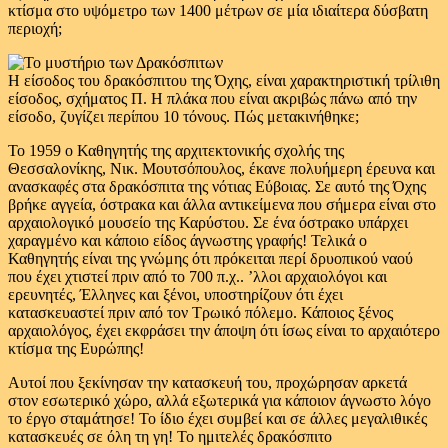
κτίσμα στο υψόμετρο των 1400 μέτρων σε μία ιδιαίτερα δύσβατη
περιοχή;
Η είσοδος του δρακόσπιτου της Όχης, είναι χαρακτηριστική τρίλιθη
είσοδος, σχήματος Π. Η πλάκα που είναι ακριβώς πάνω από την
είσοδο, ζυγίζει περίπου 10 τόνους. Πώς μετακινήθηκε;
Το 1959 ο Καθηγητής της αρχιτεκτονικής σχολής της
Θεσσαλονίκης, Νικ. Μουτσόπουλος, έκανε πολυήμερη έρευνα και
ανασκαφές στα δρακόσπιτα της νότιας Εύβοιας. Σε αυτό της Όχης
βρήκε αγγεία, όστρακα και άλλα αντικείμενα που σήμερα είναι στο
αρχαιολογικό μουσείο της Καρύστου. Σε ένα όστρακο υπάρχει
χαραγμένο και κάποιο είδος άγνωστης γραφής! Τελικά ο
Καθηγητής είναι της γνώμης ότι πρόκειται περί δρυοπικού ναού
που έχει χτιστεί πριν από το 700 π.χ.. ’λλοι αρχαιολόγοι και
ερευνητές, Έλληνες και ξένοι, υποστηρίζουν ότι έχει
κατασκευαστεί πριν από τον Τρωικό πόλεμο. Κάποιος ξένος
αρχαιολόγος, έχει εκφράσει την άποψη ότι ίσως είναι το αρχαιότερο
κτίσμα της Ευρώπης!
Αυτοί που ξεκίνησαν την κατασκευή του, προχώρησαν αρκετά
στον εσωτερικό χώρο, αλλά εξωτερικά για κάποιον άγνωστο λόγο
το έργο σταμάτησε! Το ίδιο έχει συμβεί και σε άλλες μεγαλιθικές
κατασκευές σε όλη τη γη! Το ημιτελές δρακόσπιτο