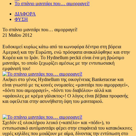
Το σπάνιο μανιτάρι που… αιμορραγεί!
ΔΙΑΦΟΡΑ
ΦΥΣΗ
Το σπάνιο μανιτάρι που… αιμορραγεί!
21 Μαΐου 2012
Ευδοκιμεί κυρίως κάτω από τα κωνοφόρα δέντρα στη βόρεια
Αμερική και την Ευρώπη, ενώ πρόσφατα ανακαλύφθηκε και στην
Κορέα και το Ιράν. Το Hydnellum peckii είναι ένα μη βρώσιμο
μανιτάρι, το οποίο ξεχωρίζει αμέσως με την εντυπωσιακή
εμφάνισή του!
Ακήκει στο γένος Hydnellum της οικογένειας Bankeraceae και
είναι γνωστό με τις κοινές ονομασίες «μανιτάρι που αιμορραγεί»,
«δόντι που αιμορραγεί», «δόντι του διαβόλου» αλλά και
«φράουλες με κρέμα γάλακτος»! Ο λόγος είναι βέβαια προφανής
και οφείλεται στην ασυνήθιστη όψη του μανιταριού.
Σχεδόν εξ ολοκλήρου λευκό («καπέλο» και «πόδι»), το
εντυπωσιακό αυτόμανιτάρι φέρει στην επιφάνειά του κατακόκκινες
υγρές κηλίδες που μοιάζουν με αίμα, δίνοντας την εντύπωση στο