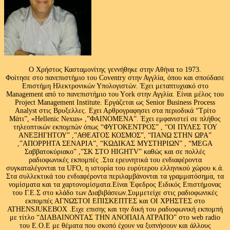
Ο Χρήστος Κασταμονίτης γεννήθηκε στην Αθήνα το 1973.
Φοίτησε στο πανεπιστήμιο του Coventry στην Αγγλία, όπου και σπούδασε
Επιστήμη Ηλεκτρονικών Υπολογιστών. Έχει μεταπτυχιακό στο
Management από το πανεπιστήμιο του Υork στην Αγγλία. Είναι μέλος του
Project Management Institute. Εργάζεται ως Senior Business Process
Analyst στις Βρυξελλες. Εχει Αρθρογραφησει στα περιοδικά “Τρίτο
Μάτι”, «Hellenic Nexus» ,”ΦΑΙΝΟΜΕΝΑ”. Έχει εμφανιστεί σε πλήθος
τηλεοπτικών εκπομπών όπως “ΦΥΓΟΚΕΝΤΡΟΣ” , “ΟΙ ΠΥΛΕΣ ΤΟΥ
ΑΝΕΞΗΓΗΤΟΥ” ,”ΑΘΕΑΤΟΣ ΚΟΣΜΟΣ”, “ΠΑΝΩ ΣΤΗΝ ΩΡΑ”
,”ΑΠΟΡΡΗΤΑ ΣΕΝΑΡΙΑ”, “ΚΩΔΙΚΑΣ ΜΥΣΤΗΡΙΩΝ” , “MEGA
Σαββατοκύριακο” ,”ΣΚ ΣΤΟ HIGHTV” καθώς και σε πολλές
ραδιοφωνικές εκπομπές .Στα ερευνητικά του ενδιαφέροντα
συγκαταλέγονται τα UFO, η ιστορία του ευρύτερου ελληνικού χώρου κ.ά.
Στα συλλεκτικά του ενδιαφέροντα περιλαμβάνονται τα γραμματόσημα, τα
νομίσματα και τα χαρτονομίσματα.Είναι Έφεδρος Ειδικός Επιστήμονας
του Γ.Ε.Σ στο κλάδο των Διαβιβάσεων.Συμμετείχε στις ραδιοφωνικές
εκπομπές ΑΓΝΩΣΤΟΙ ΕΠΙΣΚΕΠΤΕΣ και ΟΙ ΧΡΗΣΤΕΣ στο
ATHENSJUKEBOX .Ειχε επισης και την δική του ραδιοφωνική εκπομπή
με τίτλο “ΔΙΑΒΑΙΝΟΝΤΑΣ ΤΗΝ ΑΝΟΠΑΙΑ ΑΤΡΑΠΟ” στο web radio
του Ε.Ο.Ε με θέματα που σκοπό έχουν να ξυπνήσουν και άλλους