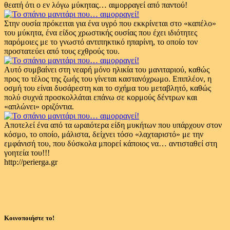
θεατή ότι ο εν λόγω μύκητας… αιμορραγεί από παντού!
Στην ουσία πρόκειται για ένα υγρό που εκκρίνεται στο «καπέλο»
του μύκητα, ένα είδος χρωστικής ουσίας που έχει ιδιότητες
παρόμοιες με το γνωστό αντιπηκτικό ηπαρίνη, το οποίο τον
προστατεύει από τους εχθρούς του.
Αυτό συμβαίνει στη νεαρή μόνο ηλικία του μανιταριού, καθώς
προς το τέλος της ζωής του γίνεται καστανόχρωμο. Επιπλέον, η
οσμή του είναι δυσάρεστη και το σχήμα του μεταβλητό, καθώς
πολύ συχνά προσκολλάται επάνω σε κορμούς δέντρων και
«απλώνει» οριζόντια.
Αποτελεί ένα από τα ωραιότερα είδη μυκήτων που υπάρχουν στον
κόσμο, το οποίο, μάλιστα, δείχνει τόσο «λαχταριστό» με την
εμφάνισή του, που δύσκολα μπορεί κάποιος να… αντισταθεί στη
γοητεία του!!!
http://perierga.gr
Κοινοποιήστε το!